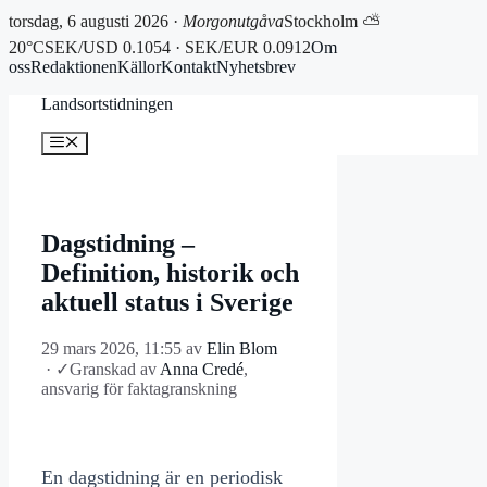
torsdag, 6 augusti 2026 ·
Morgonutgåva
Stockholm ⛅
20°C
SEK/USD 0.1054 · SEK/EUR 0.0912
Om
oss
Redaktionen
Källor
Kontakt
Nyhetsbrev
Hoppa
Landsortstidningen
till
innehåll
Meny
Dagstidning –
Definition, historik och
aktuell status i Sverige
29 mars 2026, 11:55
av
Elin Blom
·
✓
Granskad av
Anna Credé
,
ansvarig för faktagranskning
En dagstidning är en periodisk