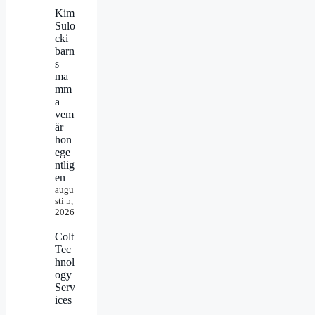
Kim
Sulo
cki
barn
s
ma
mm
a –
vem
är
hon
ege
ntlig
en
augu
sti 5,
2026
Colt
Tec
hnol
ogy
Serv
ices
–