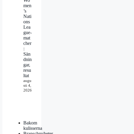
Wo
men
’s
Nati
ons
Lea
gue-
mat
cher
:
Sän
dnin
gar,
resu
ltat
augu
sti 4,
2026
Bakom
kulisserna
Branschnyheter