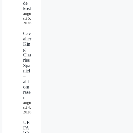
de
kost
augu
sti 5,
2026
Cav
alier
Kin
g
Cha
rles
Spa
niel
–
allt
om
rase
n
augu
sti 4,
2026
UE
FA