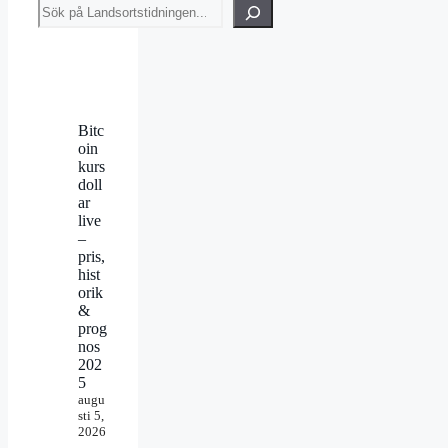
Sök
Bitc
oin
kurs
doll
ar
live
–
pris,
hist
orik
&
prog
nos
202
5
augu
sti 5,
2026