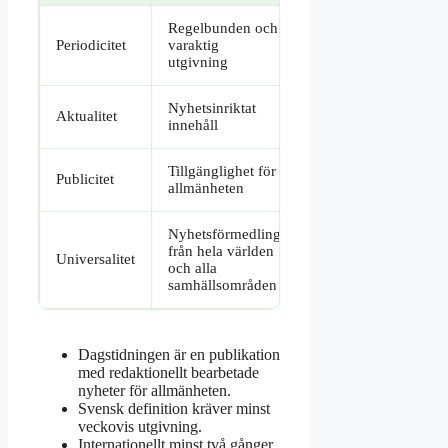
Regelbunden och
Periodicitet
varaktig
utgivning
Nyhetsinriktat
Aktualitet
innehåll
Tillgänglighet för
Publicitet
allmänheten
Nyhetsförmedling
från hela världen
Universalitet
och alla
samhällsområden
Dagstidningen är en publikation
med redaktionellt bearbetade
nyheter för allmänheten.
Svensk definition kräver minst
veckovis utgivning.
Internationellt minst två gånger