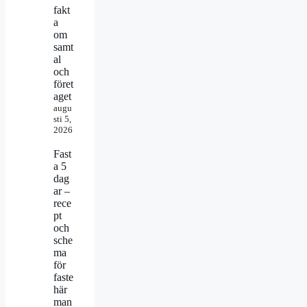
fakt
a
om
samt
al
och
föret
aget
augu
sti 5,
2026
Fast
a 5
dag
ar –
rece
pt
och
sche
ma
för
faste
här
man