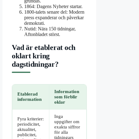
grundas.
1864
: Dagens Nyheter startar.
1800-talets senare del
: Modern
press expanderar och påverkar
demokrati.
Nutid
: Nära 150 tidningar,
Aftonbladet störst.
Vad är etablerat och
oklart kring
dagstidningar?
Information
Etablerad
som förblir
information
oklar
Inga
Fyra kriterier:
uppgifter om
periodicitet,
exakta siffror
aktualitet,
för alla
publicitet,
tidningars