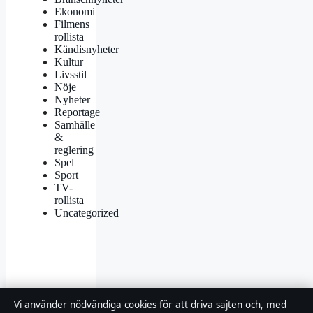
Ekonomi
Filmens
rollista
Kändisnyheter
Kultur
Livsstil
Nöje
Nyheter
Reportage
Samhälle
&
reglering
Spel
Sport
TV-
rollista
Uncategorized
© 2026 Landsortstidningen
Vi använder nödvändiga cookies för att driva sajten och, med