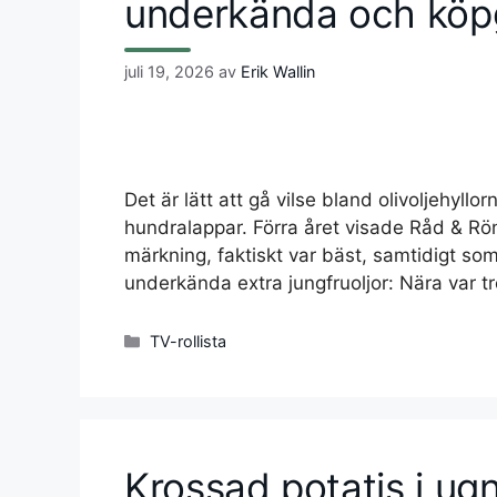
underkända och köp
juli 19, 2026
av
Erik Wallin
Det är lätt att gå vilse bland olivoljehyllor
hundralappar. Förra året visade Råd & Rön
märkning, faktiskt var bäst, samtidigt som 
underkända extra jungfruoljor: Nära var tr
Kategorier
TV-rollista
Krossad potatis i ug