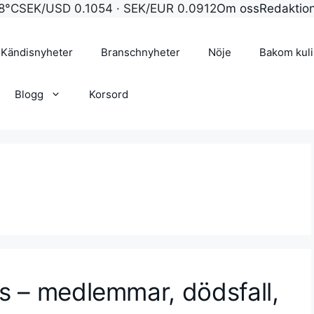
8°C
SEK/USD 0.1054 · SEK/EUR 0.0912
Om oss
Redaktio
Kändisnyheter
Branschnyheter
Nöje
Bakom kul
Blogg
Korsord
s – medlemmar, dödsfall,