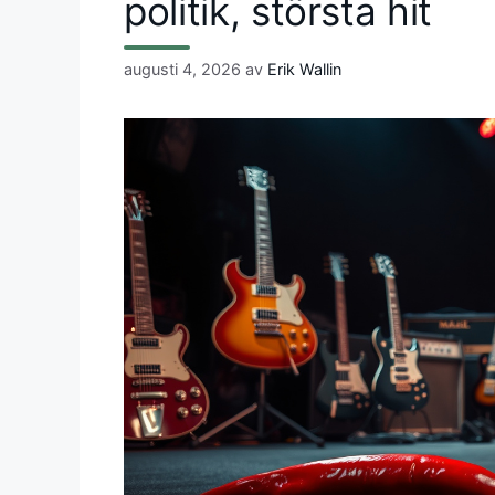
politik, största hit
augusti 4, 2026
av
Erik Wallin