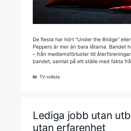
De flesta har hört ”Under the Bridge” elle
Peppers är mer än bara låtarna. Bandet ha
– från medlemsförluster till återföreninga
bandet, samlat på ett ställe med fakta fr
Kategorier
TV-rollista
Lediga jobb utan utbi
utan erfarenhet