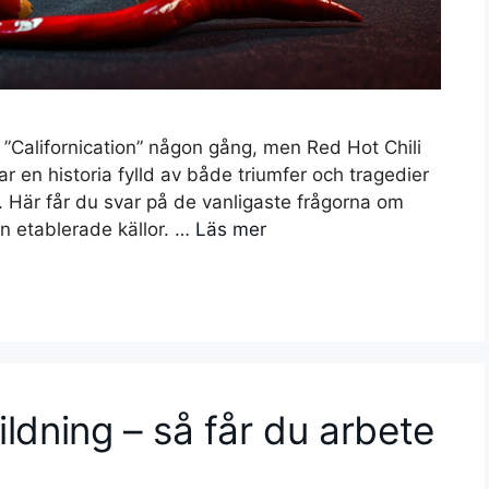
r ”Californication” någon gång, men Red Hot Chili
r en historia fylld av både triumfer och tragedier
r. Här får du svar på de vanligaste frågorna om
ån etablerade källor. …
Läs mer
ldning – så får du arbete