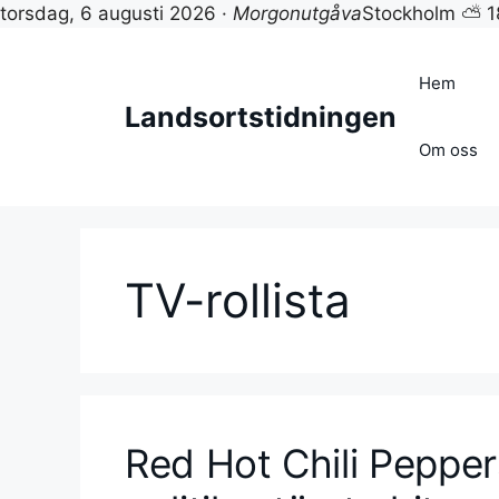
torsdag, 6 augusti 2026 ·
Morgonutgåva
Stockholm ⛅ 1
Hoppa
till
Hem
innehåll
Landsortstidningen
Om oss
TV-rollista
Red Hot Chili Pepper