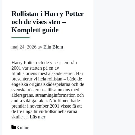
Rollistan i Harry Potter
och de vises sten –
Komplett guide
maj 24, 2026
av
Elin Blom
Harry Potter och de vises sten från
2001 var starten på en av
filmhistoriens mest älskade serier. Här
presenterar vi hela rollistan – både de
engelska originalskådespelarna och de
svenska rösterna – tillsammans med
åldersgräns, streaminginformation och
andra viktiga fakta. När filmen hade
premiär i november 2001 visste få att
de tre unga huvudrollsinnehavarna
skulle …
Läs mer
Kategorier
Kultur