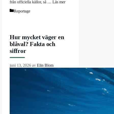
från officiella källor, så …
Läs mer
Kategorier
Reportage
Hur mycket väger en
blåval? Fakta och
siffror
juni 13, 2026
av
Elin Blom