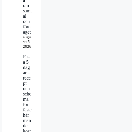
a
om
samt
al
och
föret
aget
augu
sti 5,
2026
Fast
a 5
dag
ar –
rece
pt
och
sche
ma
för
faste
här
man
de
kost