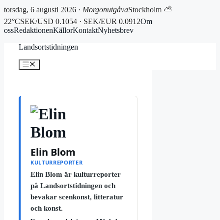
torsdag, 6 augusti 2026 ·
Morgonutgåva
Stockholm ⛅
22°C
SEK/USD 0.1054 · SEK/EUR 0.0912
Om
oss
Redaktionen
Källor
Kontakt
Nyhetsbrev
Hoppa
Landsortstidningen
till
innehåll
Meny
Elin Blom
KULTURREPORTER
Elin Blom är kulturreporter
på Landsortstidningen och
bevakar scenkonst, litteratur
och konst.