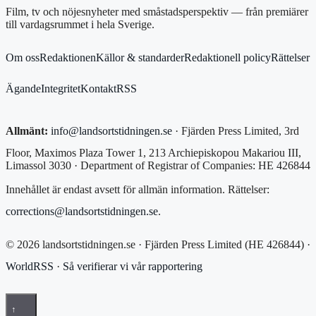
Film, tv och nöjesnyheter med småstadsperspektiv — från premiärer
till vardagsrummet i hela Sverige.
Om oss
Redaktionen
Källor & standarder
Redaktionell policy
Rättelser
Ägande
Integritet
Kontakt
RSS
Allmänt:
info@landsortstidningen.se
· Fjärden Press Limited, 3rd
Floor, Maximos Plaza Tower 1, 213 Archiepiskopou Makariou III,
Limassol 3030 · Department of Registrar of Companies: HE 426844
Innehållet är endast avsett för allmän information. Rättelser:
corrections@landsortstidningen.se
.
© 2026 landsortstidningen.se · Fjärden Press Limited (HE 426844) ·
WorldRSS
·
Så verifierar vi vår rapportering
↑