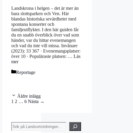
Landskrona i helgen – det är mer än
bara slottsparken och Ven. Här
blandas historiska sevärdheter med
spontana konserter och
familjeutflykter. I den här guiden får
du en snabb överblick över vad som
händer, var du hittar evenemangen
och vad du inte vill missa. Invånare
(2023): 33 367 · Evenemangsplatser:
över 10 · Populäraste platsen: …
Läs
mer
Kategorier
Reportage
Äldre inlägg
Sida
Sida
Sida
1
2
…
6
Nästa
→
Sök