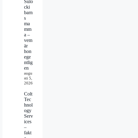
Sulo
cki
barn
s
ma
mm
a –
vem
är
hon
ege
ntlig
en
augu
sti 5,
2026
Colt
Tec
hnol
ogy
Serv
ices
–
fakt