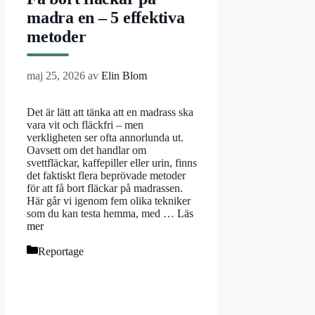
madra en – 5 effektiva
metoder
maj 25, 2026
av
Elin Blom
Det är lätt att tänka att en madrass ska
vara vit och fläckfri – men
verkligheten ser ofta annorlunda ut.
Oavsett om det handlar om
svettfläckar, kaffepiller eller urin, finns
det faktiskt flera beprövade metoder
för att få bort fläckar på madrassen.
Här går vi igenom fem olika tekniker
som du kan testa hemma, med …
Läs
mer
Kategorier
Reportage