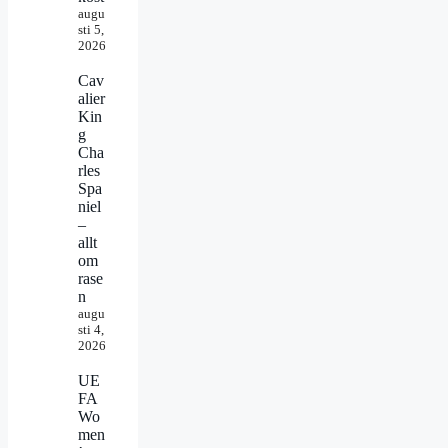
augu
sti 5,
2026
Cav
alier
Kin
g
Cha
rles
Spa
niel
–
allt
om
rase
n
augu
sti 4,
2026
UE
FA
Wo
men