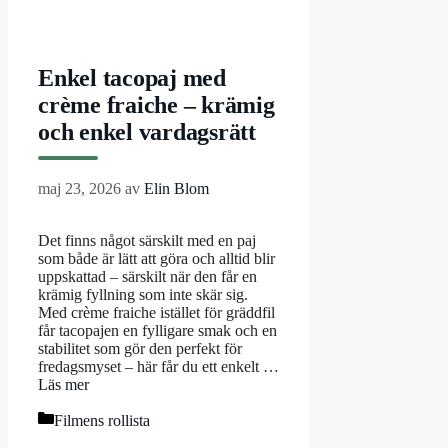
Enkel tacopaj med
crème fraiche – krämig
och enkel vardagsrätt
maj 23, 2026
av
Elin Blom
Det finns något särskilt med en paj
som både är lätt att göra och alltid blir
uppskattad – särskilt när den får en
krämig fyllning som inte skär sig.
Med crème fraiche istället för gräddfil
får tacopajen en fylligare smak och en
stabilitet som gör den perfekt för
fredagsmyset – här får du ett enkelt …
Läs mer
Kategorier
Filmens rollista