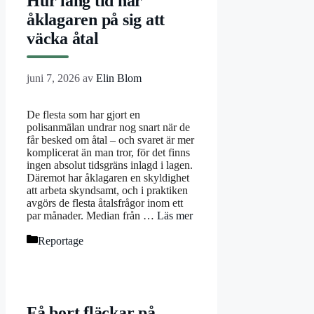
Hur lång tid har
åklagaren på sig att
väcka åtal
juni 7, 2026
av
Elin Blom
De flesta som har gjort en
polisanmälan undrar nog snart när de
får besked om åtal – och svaret är mer
komplicerat än man tror, för det finns
ingen absolut tidsgräns inlagd i lagen.
Däremot har åklagaren en skyldighet
att arbeta skyndsamt, och i praktiken
avgörs de flesta åtalsfrågor inom ett
par månader. Median från …
Läs mer
Kategorier
Reportage
Få bort fläckar på