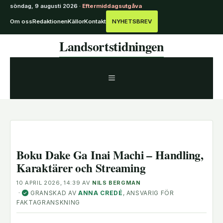
söndag, 9 augusti 2026 ·
Eftermiddagsutgåva
Om oss
Redaktionen
Källor
Kontakt
NYHETSBREV
Hoppa
Landsortstidningen
till
innehåll
MENY
Boku Dake Ga Inai Machi – Handling,
Karaktärer och Streaming
10 APRIL 2026, 14:39
AV
NILS BERGMAN
·
GRANSKAD AV
ANNA CREDÉ
, ANSVARIG FÖR
✓
FAKTAGRANSKNING