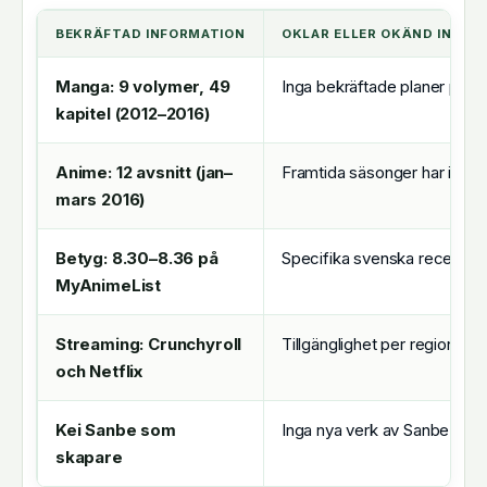
BEKRÄFTAD INFORMATION
OKLAR ELLER OKÄND INFOR
Manga: 9 volymer, 49
Inga bekräftade planer på fo
kapitel (2012–2016)
Anime: 12 avsnitt (jan–
Framtida säsonger har inte
mars 2016)
Betyg: 8.30–8.36 på
Specifika svenska recensione
MyAnimeList
Streaming: Crunchyroll
Tillgänglighet per region kan
och Netflix
Kei Sanbe som
Inga nya verk av Sanbe med 
skapare