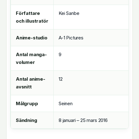
Författare
Kei Sanbe
och illustratör
Anime-studio
A-1 Pictures
Antal manga-
9
volumer
Antal anime-
12
avsnitt
Målgrupp
Seinen
Sändning
8 januari – 25 mars 2016