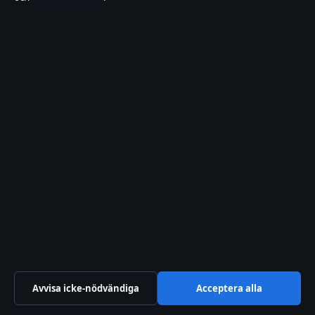
Disney On Ice Stockholm 2026 –
datum, biljetter och priser
Table Tennis World Tour – Spela
gratis online
Säger man grattis på mors dag? Guide
till gratulationer
Samsung Galaxy Tab A9+ – Prisvärd
Surfplatta För Vardag
Avvisa icke-nödvändiga
Acceptera alla