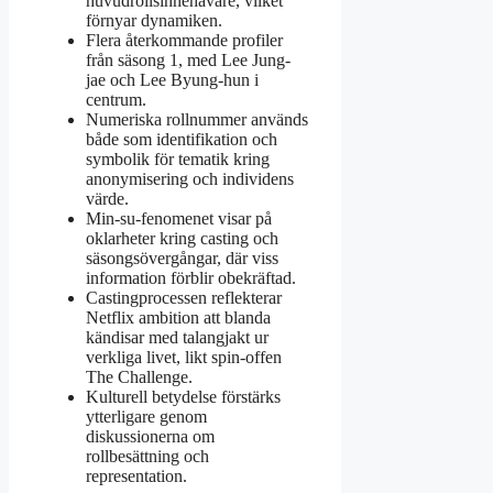
huvudrollsinnehavare, vilket
förnyar dynamiken.
Flera återkommande profiler
från säsong 1, med Lee Jung-
jae och Lee Byung-hun i
centrum.
Numeriska rollnummer används
både som identifikation och
symbolik för tematik kring
anonymisering och individens
värde.
Min-su-fenomenet visar på
oklarheter kring casting och
säsongsövergångar, där viss
information förblir obekräftad.
Castingprocessen reflekterar
Netflix ambition att blanda
kändisar med talangjakt ur
verkliga livet, likt spin-offen
The Challenge.
Kulturell betydelse förstärks
ytterligare genom
diskussionerna om
rollbesättning och
representation.