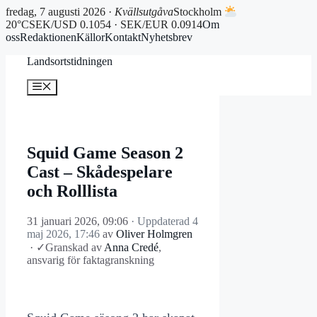
fredag, 7 augusti 2026 ·
Kvällsutgåva
Stockholm
20°C
SEK/USD 0.1054 · SEK/EUR 0.0914
Om
oss
Redaktionen
Källor
Kontakt
Nyhetsbrev
Hoppa
Landsortstidningen
till
innehåll
Meny
Squid Game Season 2
Cast – Skådespelare
och Rolllista
31 januari 2026, 09:06
· Uppdaterad
4
maj 2026, 17:46
av
Oliver Holmgren
·
✓
Granskad av
Anna Credé
,
ansvarig för faktagranskning