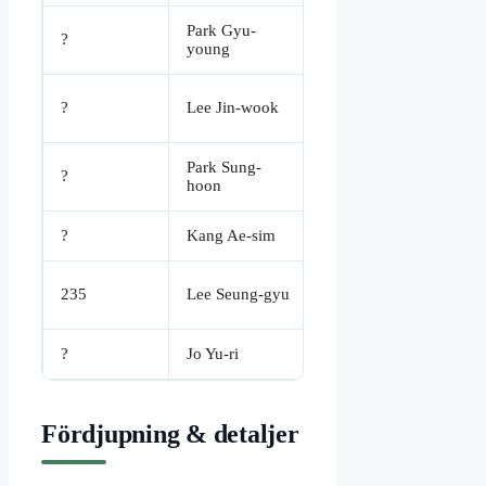
Park Gyu-
Kang Cheol,
?
young
nyckelfigur
Yoon Jong-ryeol,
?
Lee Jin-wook
affärsman
Park Sung-
Cho Hyun-ju,
?
hoon
transgenderkaraktär
?
Kang Ae-sim
Gyeong-seok’s mor
Min-su (tragisk
235
Lee Seung-gyu
biroll, mobbad)
?
Jo Yu-ri
Kim Jun-hee
Fördjupning & detaljer