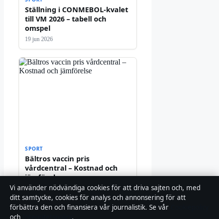
Ställning i CONMEBOL-kvalet
till VM 2026 – tabell och
omspel
19 jun 2026
SPORT
Bältros vaccin pris
vårdcentral – Kostnad och
jämförelse
Vi använder nödvändiga cookies för att driva sajten och, med
16 jun 2026
ditt samtycke, cookies för analys och annonsering för att
Fler artiklar
förbättra den och finansiera vår journalistik. Se vår
Cookiepolicy
och
Integritetspolicy
.