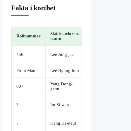
Fakta i korthet
Skådespelarens
Rollnummer
Roll/beskrivning
namn
Seong Gi-hun
456
Lee Jung-jae
(huvudkaraktär)
Front Man
Lee Byung-hun
Ledare för spelen
Yang Dong-
Yong-su,
007
geun
återkommande
Lee Myung-gi, ny
?
Im Si-wan
spelare
Kang No-eul, ex-
?
Kang Ha-neul
soldat