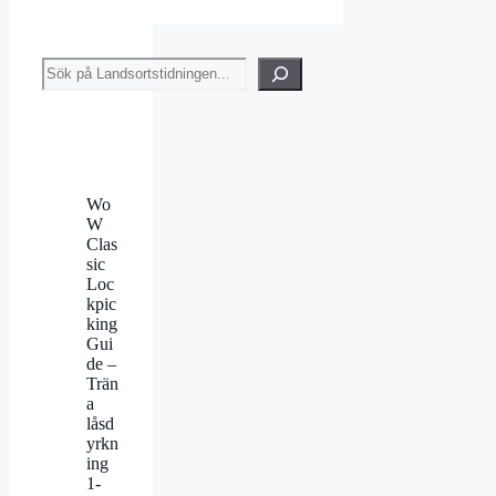
Sök
Wo
W
Clas
sic
Loc
kpic
king
Gui
de –
Trän
a
låsd
yrkn
ing
1-