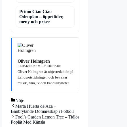
Primo Ciao Ciao
Odenplan – öppettider,
meny och priser
Oliver Holmgren
REDAKTIONSMEDARBETARE
Oliver Holmgren är nöjesredaktör på
Landsortstidningen och bevakar
musik, film, tv och kändisnyheter.
Kategorier
Nöje
Marta Huerta de Aza –
Banbrytande Domareskap i Fotboll
Fool’s Garden Lemon Tree – Tidlös
Poplåt Med Känsla