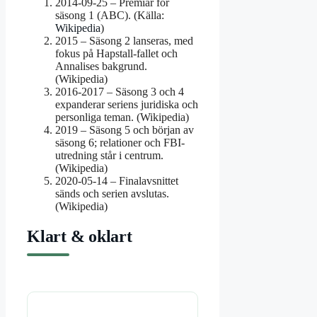
2014-09-25
– Premiär för
säsong 1 (ABC). (Källa:
Wikipedia
)
2015
– Säsong 2 lanseras, med
fokus på Hapstall-fallet och
Annalises bakgrund.
(Wikipedia)
2016-2017
– Säsong 3 och 4
expanderar seriens juridiska och
personliga teman. (Wikipedia)
2019
– Säsong 5 och början av
säsong 6; relationer och FBI-
utredning står i centrum.
(Wikipedia)
2020-05-14
– Finalavsnittet
sänds och serien avslutas.
(Wikipedia)
Klart & oklart