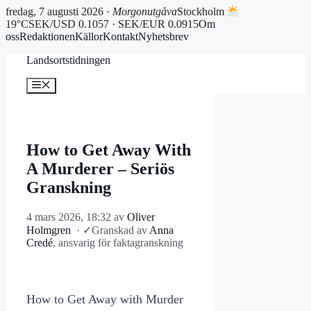
fredag, 7 augusti 2026 ·
Morgonutgåva
Stockholm
19°C
SEK/USD 0.1057 · SEK/EUR 0.0915
Om
oss
Redaktionen
Källor
Kontakt
Nyhetsbrev
Hoppa
Landsortstidningen
till
innehåll
Meny
How to Get Away With
A Murderer – Seriös
Granskning
4 mars 2026, 18:32
av
Oliver
Holmgren
·
✓
Granskad av
Anna
Credé
, ansvarig för faktagranskning
How to Get Away with Murder