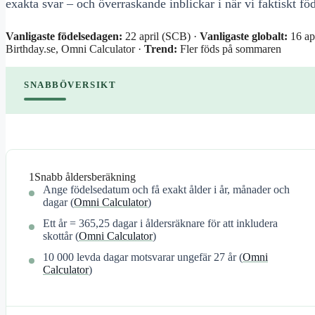
exakta svar – och överraskande inblickar i när vi faktiskt fö
Vanligaste födelsedagen:
22 april (SCB) ·
Vanligaste globalt:
16 apr
Birthday.se, Omni Calculator ·
Trend:
Fler föds på sommaren
SNABBÖVERSIKT
1
Snabb åldersberäkning
Ange födelsedatum och få exakt ålder i år, månader och
dagar (
Omni Calculator
)
Ett år = 365,25 dagar i åldersräknare för att inkludera
skottår (
Omni Calculator
)
10 000 levda dagar motsvarar ungefär 27 år (
Omni
Calculator
)