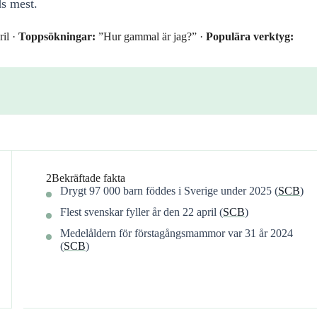
ds mest.
il ·
Toppsökningar:
”Hur gammal är jag?” ·
Populära verktyg:
2
Bekräftade fakta
Drygt 97 000 barn föddes i Sverige under 2025 (
SCB
)
Flest svenskar fyller år den 22 april (
SCB
)
Medelåldern för förstagångsmammor var 31 år 2024
(
SCB
)