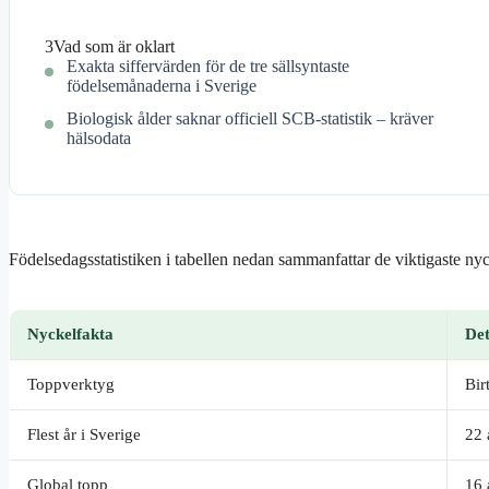
3
Vad som är oklart
Exakta siffervärden för de tre sällsyntaste
födelsemånaderna i Sverige
Biologisk ålder saknar officiell SCB-statistik – kräver
hälsodata
Födelsedagsstatistiken i tabellen nedan sammanfattar de viktigaste n
Nyckelfakta
Det
Toppverktyg
Bir
Flest år i Sverige
22 
Global topp
16 