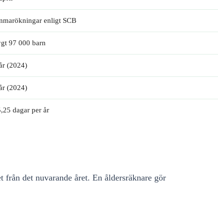
marökningar enligt SCB
gt 97 000 barn
år (2024)
år (2024)
,25 dagar per år
et från det nuvarande året. En åldersräknare gör