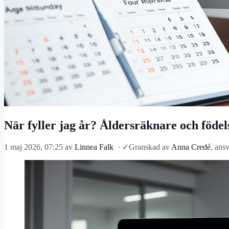
När fyller jag år? Åldersräknare och födel
1 maj 2026, 07:25
av
Linnea Falk
·
✓
Granskad av
Anna Credé
, ans