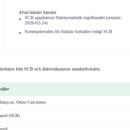
4
Vad händer härnäst
SCB uppdaterar födelsestatistik regelbundet (senaste:
2026-02-24)
Sommartrenden för födslar fortsätter enligt SCB
yckeltalen från SCB och åldersräknarens standardvärden.
aljer
thday.se, Omni Calculator
april (SCB)
april