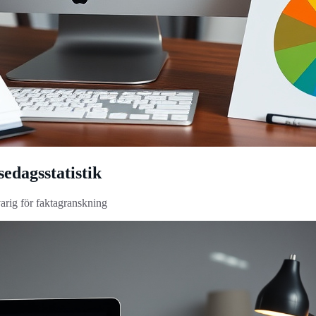
sedagsstatistik
varig för faktagranskning