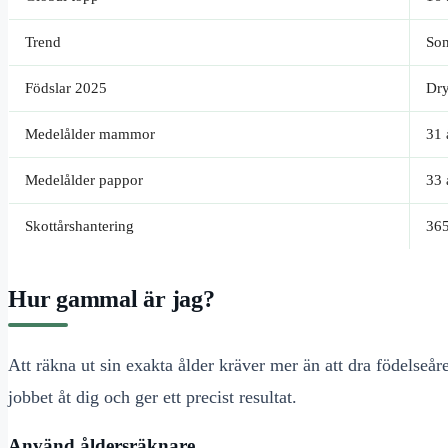
Trend
Som
Födslar 2025
Dry
Medelålder mammor
31 
Medelålder pappor
33 
Skottårshantering
365
Hur gammal är jag?
Att räkna ut sin exakta ålder kräver mer än att dra födelseår
jobbet åt dig och ger ett precist resultat.
Använd åldersräknare