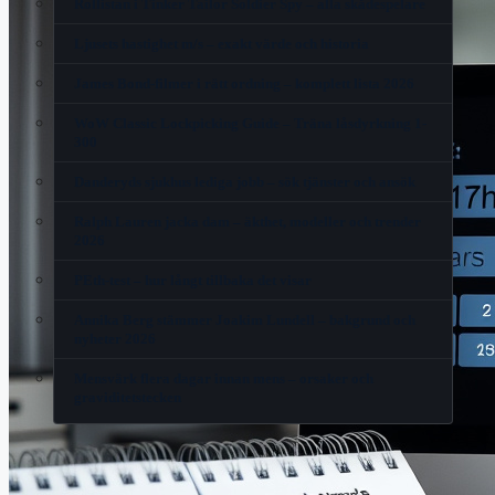
Rollistan i Tinker Tailor Soldier Spy – alla skådespelare
Ljusets hastighet m/s – exakt värde och historia
James Bond-filmer i rätt ordning – komplett lista 2026
WoW Classic Lockpicking Guide – Träna låsdyrkning 1-
300
Danderyds sjukhus lediga jobb – sök tjänster och ansök
Ralph Lauren jacka dam – äkthet, modeller och trender
2026
PEth-test – hur långt tillbaka det visar
Annika Berg stämmer Joakim Lundell – bakgrund och
nyheter 2026
Mensvärk flera dagar innan mens – orsaker och
graviditetstecken