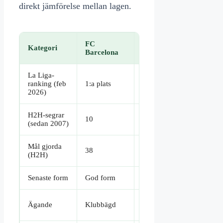
direkt jämförelse mellan lagen.
FC
Kategori
Girona FC
Barcelona
La Liga-
ranking (feb
1:a plats
11:e–15:e plats
2026)
H2H-segrar
10
3
(sedan 2007)
Mål gjorda
38
16
(H2H)
Senaste form
God form
Blandad form
City Football
Ägande
Klubbägd
Group