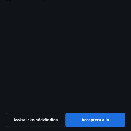
Det spökar på
äventyrsbadet – fakta,
recension och AI-
kontrovers
SBAB: Hur mycket kan
jag låna? Regler & guide
2026
LasseMajas detektivbyrå –
von Broms hemlighet:
Föräldraguide
Omeprazol biverkningar
högt blodtryck – Vad
säger forskningen?
Avvisa icke-nödvändiga
Acceptera alla