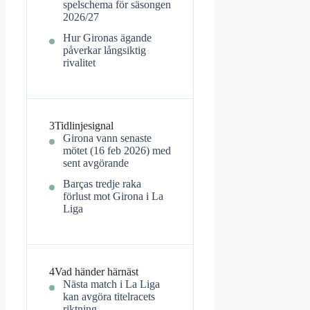
spelschema för säsongen
2026/27
Hur Gironas ägande
påverkar långsiktig
rivalitet
3
Tidlinjesignal
Girona vann senaste
mötet (16 feb 2026) med
sent avgörande
Barças tredje raka
förlust mot Girona i La
Liga
4
Vad händer härnäst
Nästa match i La Liga
kan avgöra titelracets
riktning