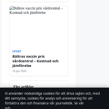
SPORT
Bältros vaccin pris
vårdcentral – Kostnad och
jämförelse
16 jun 2026
Fler artiklar
Vi använder nödvändiga cookies för att driva sajten och, med
Hur får man bort finnar?
ditt samtycke, cookies för analys och annonsering för att
Snabba tips från
förbättra den och finansiera vår journalistik. Se vår
Cookiepolicy
hudläkare och apotek
och
Integritetspolicy
.