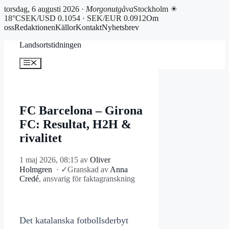
torsdag, 6 augusti 2026 ·
Morgonutgåva
Stockholm ☀
18°C
SEK/USD 0.1054 · SEK/EUR 0.0912
Om
oss
Redaktionen
Källor
Kontakt
Nyhetsbrev
Hoppa
Landsortstidningen
till
innehåll
Meny
FC Barcelona – Girona
FC: Resultat, H2H &
rivalitet
1 maj 2026, 08:15
av
Oliver
Holmgren
·
✓
Granskad av
Anna
Credé
, ansvarig för faktagranskning
Det katalanska fotbollsderbyt