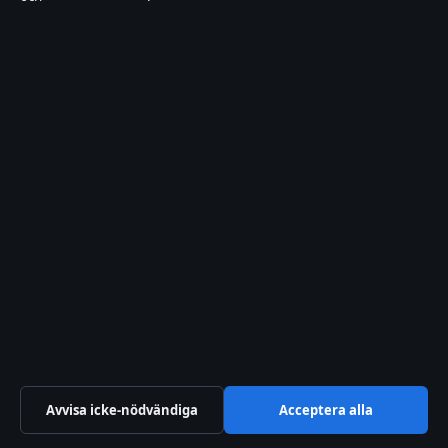
FILMENS ROLLISTA
Tänka snabbt och långsamt: Sammanfattning av
System 1 & 2
31 jul 2026
Avvisa icke-nödvändiga
Acceptera alla