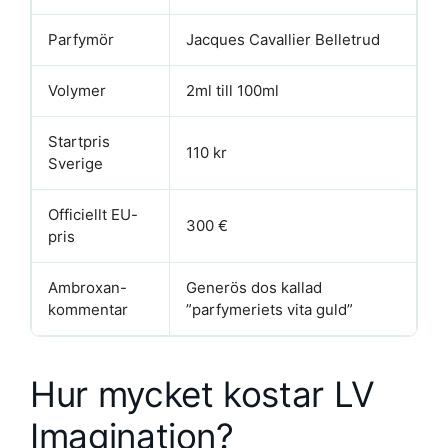
Parfymör
Jacques Cavallier Belletrud
Volymer
2ml till 100ml
Startpris
110 kr
Sverige
Officiellt EU-
300 €
pris
Ambroxan-
Generös dos kallad
kommentar
”parfymeriets vita guld”
Hur mycket kostar LV
Imagination?