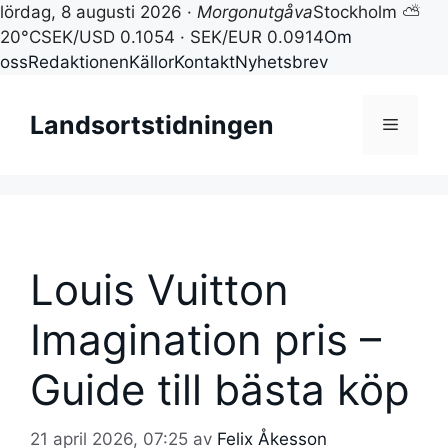
lördag, 8 augusti 2026 ·
Morgonutgåva
Stockholm ⛅
20°C
SEK/USD 0.1054 · SEK/EUR 0.0914
Om
oss
Redaktionen
Källor
Kontakt
Nyhetsbrev
Hoppa
till
Landsortstidningen
Meny
innehåll
Louis Vuitton
Imagination pris –
Guide till bästa köp
21 april 2026, 07:25
av
Felix Åkesson