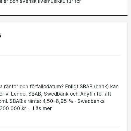
aler och svensk livemusikkultur för
5
ka räntor och förfallodatum? Enligt SBAB (bank) kan
för vi Lendo, SBAB, Swedbank och Anyfin för att
onomi. SBAB:s ränta: 4,50–8,95 % · Swedbanks
: 300 000 kr …
Läs mer