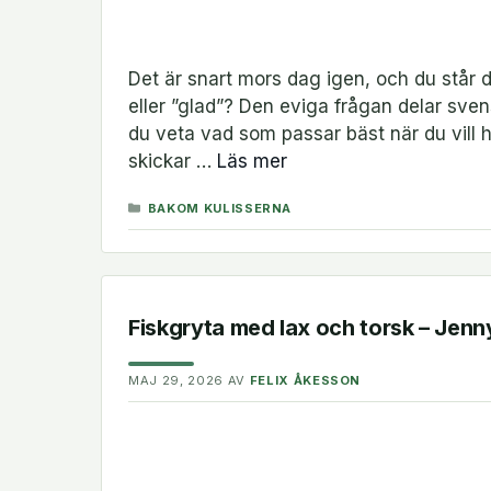
Det är snart mors dag igen, och du står 
eller ”glad”? Den eviga frågan delar svens
du veta vad som passar bäst när du vill 
skickar …
Läs mer
KATEGORIER
BAKOM KULISSERNA
Fiskgryta med lax och torsk – Jen
MAJ 29, 2026
AV
FELIX ÅKESSON