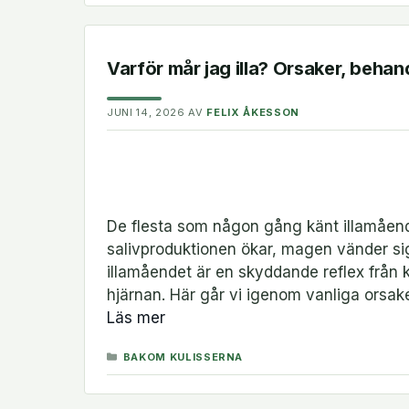
Varför mår jag illa? Orsaker, behan
JUNI 14, 2026
AV
FELIX ÅKESSON
De flesta som någon gång känt illamåend
salivproduktionen ökar, magen vänder s
illamåendet är en skyddande reflex från k
hjärnan. Här går vi igenom vanliga orsake
Läs mer
KATEGORIER
BAKOM KULISSERNA