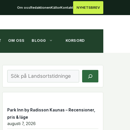
Om oss
Redaktionen
Källor
Kontakt
NYHETSBREV
T
OM OSS
BLOGG
KORSORD
Sök
Park Inn by Radisson Kaunas – Recensioner,
pris & läge
augusti 7, 2026