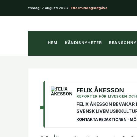
fredag, 7 augusti 2026 ·
Eftermiddagsutgåva
Hoppa
till
innehåll
HEM
KÄNDISNYHETER
BRANSCHNY
FELIX ÅKESSON
REPORTER FÖR LIVESCEN OCH
FELIX ÅKESSON BEVAKAR 
SVENSK LIVEMUSIKKULTU
KONTAKTA REDAKTIONEN
·
MÖ