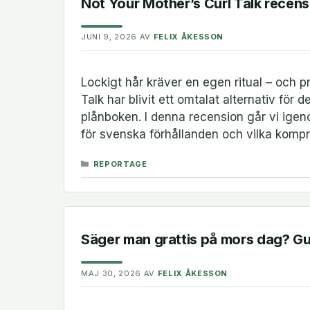
Not Your Mother’s Curl Talk recens
JUNI 9, 2026
AV
FELIX ÅKESSON
Lockigt hår kräver en egen ritual – och pr
Talk har blivit ett omtalat alternativ för
plånboken. I denna recension går vi igen
för svenska förhållanden och vilka kompr
KATEGORIER
REPORTAGE
Säger man grattis på mors dag? Guid
MAJ 30, 2026
AV
FELIX ÅKESSON