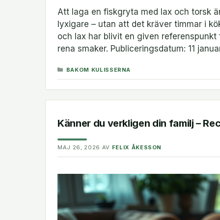
Att laga en fiskgryta med lax och torsk ä
lyxigare – utan att det kräver timmar i 
och lax har blivit en given referenspunk
rena smaker. Publiceringsdatum: 11 janu
KATEGORIER
BAKOM KULISSERNA
Känner du verkligen din familj – Re
MAJ 26, 2026
AV
FELIX ÅKESSON