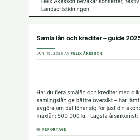
Felix Åkesson bevakar konserter, festiv
Landsortstidningen.
Samla lån och krediter – guide 202
JUNI 18, 2026
AV
FELIX ÅKESSON
Har du flera smålån och krediter med oli
samlingslån ge bättre översikt – här jäm
avgöra om det lönar sig för just din ek
maxlån: 500 000 kr · Lägsta årsinkomst
KATEGORIER
REPORTAGE