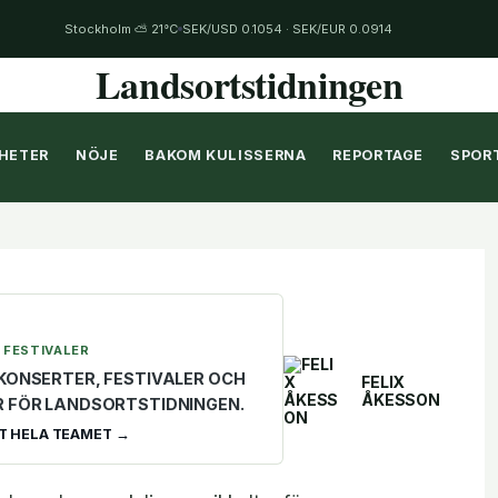
Stockholm ⛅ 21°C
SEK/USD 0.1054 · SEK/EUR 0.0914
Landsortstidningen
HETER
NÖJE
BAKOM KULISSERNA
REPORTAGE
SPOR
 FESTIVALER
KONSERTER, FESTIVALER OCH
FELIX
ÅKESSON
R FÖR LANDSORTSTIDNINGEN.
T HELA TEAMET →