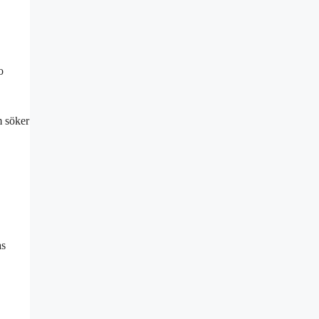
o
m söker
as