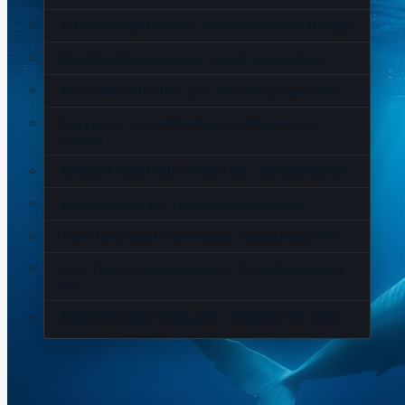
Colt Technology Services – fakta om samtal och företaget
Kim Sulocki barns mamma – vem är hon egentligen
Bitcoin kurs dollar live – pris, historik & prognos 2025
1 hg i gram – omvandla hektogram till gram med
exempel
Rollistan i Tinker Tailor Soldier Spy – alla skådespelare
Ljusets hastighet m/s – exakt värde och historia
James Bond-filmer i rätt ordning – komplett lista 2026
WoW Classic Lockpicking Guide – Träna låsdyrkning 1-
300
Danderyds sjukhus lediga jobb – sök tjänster och ansök