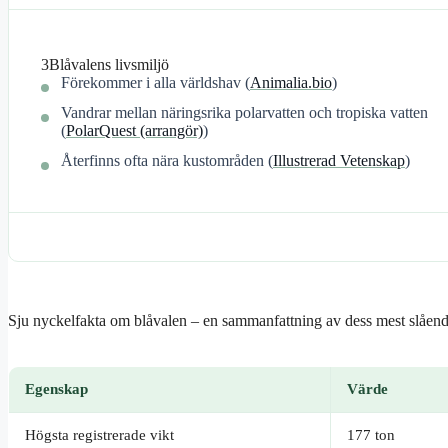
3
Blåvalens livsmiljö
Förekommer i alla världshav (
Animalia.bio
)
Vandrar mellan näringsrika polarvatten och tropiska vatten
(
PolarQuest (arrangör)
)
Återfinns ofta nära kustområden (
Illustrerad Vetenskap
)
Sju nyckelfakta om blåvalen – en sammanfattning av dess mest slåend
Egenskap
Värde
Högsta registrerade vikt
177 ton