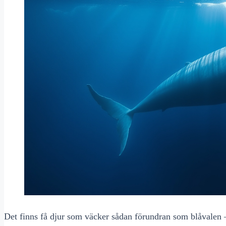
Det finns få djur som väcker sådan förundran som blåvalen – et