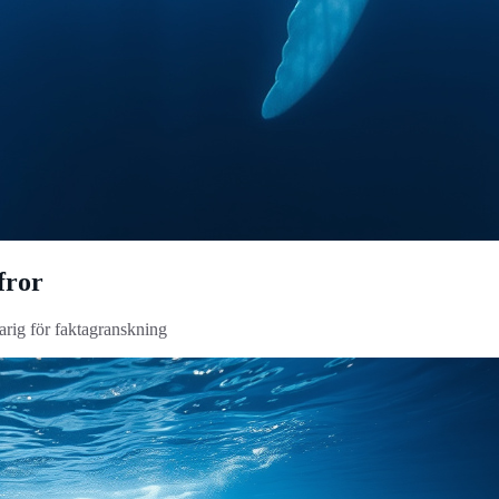
fror
arig för faktagranskning