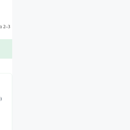
t:
2–3
)
)