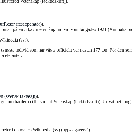
Illustrerad Vetenskap (facktidskrift)).
urResor (reseoperatör)
).
 uppmätt på en 33,27 meter lång individ som fångades 1921 (Animalia.bi
Wikipedia (sv)).
t tyngsta individ som har vägts officiellt var nästan 177 ton. För den so
a elefanter.
en (svensk faktasajt)
).
 genom barderna (Illustrerad Vetenskap (facktidskrift)). Ur vattnet fång
imeter i diameter (Wikipedia (sv) (uppslagsverk)).