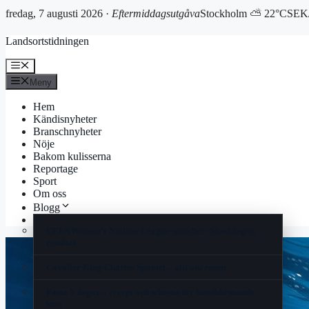
fredag, 7 augusti 2026 ·
Eftermiddagsutgåva
Stockholm ⛅ 22°C
SEK/
Hoppa
Landsortstidningen
till
innehåll
Meny
Meny
Hem
Kändisnyheter
Branschnyheter
Nöje
Bakom kulisserna
Reportage
Sport
Om oss
Blogg
Korsord
UEFA Women’s Nations League-matcher: Sändningar,
resultat
Cavalier King Charles Spaniel – allt om rasen
Fasta 5 dagar – recept och schema för fastehärmande
kost