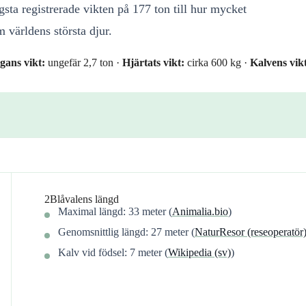
gsta registrerade vikten på 177 ton till hur mycket
 världens största djur.
gans vikt:
ungefär 2,7 ton ·
Hjärtats vikt:
cirka 600 kg ·
Kalvens vik
2
Blåvalens längd
Maximal längd: 33 meter (
Animalia.bio
)
Genomsnittlig längd: 27 meter (
NaturResor (reseoperatör
Kalv vid födsel: 7 meter (
Wikipedia (sv)
)