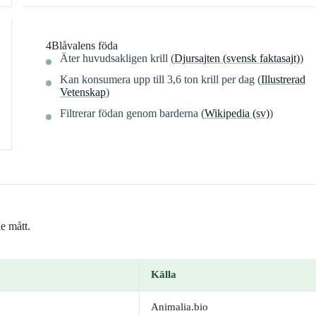
4
Blåvalens föda
Äter huvudsakligen krill (
Djursajten (svensk faktasajt)
)
Kan konsumera upp till 3,6 ton krill per dag (
Illustrerad
Vetenskap
)
Filtrerar födan genom barderna (
Wikipedia (sv)
)
e mått.
Källa
Animalia.bio