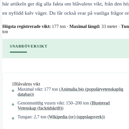
här artikeln ger dig alla fakta om blåvalens vikt, från den hö
en nyfödd kalv väger. Du får också svar på vanliga frågor om
Högsta registrerade vikt:
177 ton ·
Maximal längd:
33 meter ·
Tun
ton
SNABBÖVERSIKT
1
Blåvalens vikt
Maximal vikt: 177 ton (
Animalia.bio (populärvetenskaplig
databas)
)
Genomsnittlig vuxen vikt: 150–200 ton (
Illustrerad
Vetenskap (facktidskrift)
)
Tungan: 2,7 ton (
Wikipedia (sv) (uppslagsverk)
)