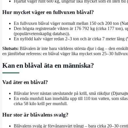
Hjärtat väger runt 600 kg, ungefär lika mycket som en liten bil (
Hur mycket väger en fullvuxen blåval?
En fullvuxen blåval väger normalt mellan 150 och 200 ton (
Nat
Den högsta registrerade vikten är 176 792 kg (cirka 177 ton),
(populärvetenskaplig databas)).
En nyfödd kalv väger redan 2–3 ton och är cirka 7 meter lång (
Slutsats:
Blåvalen är inte bara världens största djur i dag – den enskil
en jämförbar referens: en blåval väger lika mycket som 25–30 fullvuxn
Kan en blåval äta en människa?
Vad äter en blåval?
Blåvalar lever nästan uteslutande på krill, små räkdjur (
Djursajt
En enda munfull kan innehålla upp till 110 ton vatten, som silas
cirka 58 kilo krill per munfull.
Hur stor är blåvalens svalg?
Blåvalens svalg är förvånansvärt trångt – bara cirka 20–30 cent