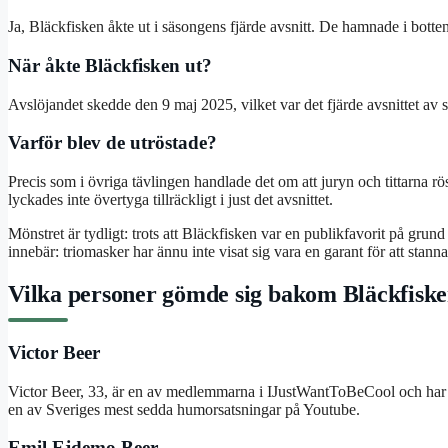
Ja, Bläckfisken åkte ut i säsongens fjärde avsnitt. De hamnade i botte
När åkte Bläckfisken ut?
Avslöjandet skedde den 9 maj 2025, vilket var det fjärde avsnittet av s
Varför blev de utröstade?
Precis som i övriga tävlingen handlade det om att juryn och tittarna 
lyckades inte övertyga tillräckligt i just det avsnittet.
Mönstret är tydligt: trots att Bläckfisken var en publikfavorit på grund a
innebär: triomasker har ännu inte visat sig vara en garant för att stan
Vilka personer gömde sig bakom Bläckfisk
Victor Beer
Victor Beer, 33, är en av medlemmarna i IJustWantToBeCool och har 
en av Sveriges mest sedda humorsatsningar på Youtube.
Emil Ejdemo Beer