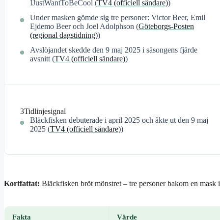
IJustWantToBeCool (
TV4 (officiell sändare)
)
Under masken gömde sig tre personer: Victor Beer, Emil
Ejdemo Beer och Joel Adolphson (
Göteborgs-Posten
(regional dagstidning)
)
Avslöjandet skedde den 9 maj 2025 i säsongens fjärde
avsnitt (
TV4 (officiell sändare)
)
3
Tidlinjesignal
Bläckfisken debuterade i april 2025 och åkte ut den 9 maj
2025 (
TV4 (officiell sändare)
)
Kortfattat:
Bläckfisken bröt mönstret – tre personer bakom en mask i
Fakta
Värde