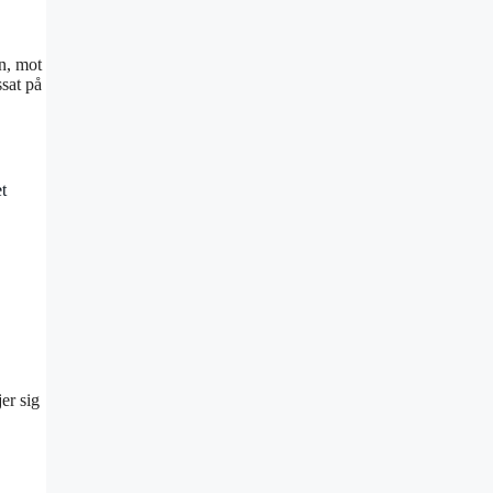
n, mot
sat på
t
jer sig