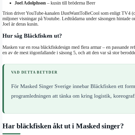
Joel Adolphson
– kusin till bröderna Beer
Trion driver YouTube-kanalen IJustWantToBeCool som enligt TV4 (off
miljoner visningar på Youtube. Ledtrådarna under säsongen hintade om
Joel är deras kusin.
Hur såg Bläckfisken ut?
Masken var en rosa bläckfiskdesign med flera armar – en passande refe
en av de mest iögonfallande i säsong 5, och att den var så stor berodde
VAD DETTA BETYDER
För Masked Singer Sverige innebar Bläckfisken ett form
programledningen att tänka om kring logistik, koreograf
Har bläckfisken åkt ut i Masked singer?