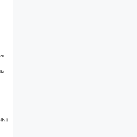
ken
tta
ivit