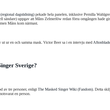
(regional dagstidning)
pekade hela panelen, inklusive Pernilla Wahlgre
ell sändare) uppgav att Måns Zelmerlöw redan förra omgången hade gis
t, men Måns kom närmast.
lev ut ur en och samma mask. Victor Beer sa i en intervju med
Aftonblade
Singer Sverige?
 av tre personer, enligt
The Masked Singer Wiki (Fandom)
. Detta skil
 motsvarat en person.