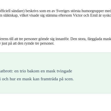
iciell sändare) beskrivs som en av Sveriges största humorgrupper me
 släktskap, vilket visade sig stämma eftersom Victor och Emil är sysk
rens till att tre personer gömde sig innanför. Den stora, färgglada mas
 just på att den rymde tre personer.
atbrott: en trio bakom en mask tvingade
i och hur en mask kan framträda på scen.