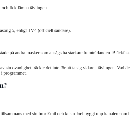
n och fick lämna tävlingen.
äsong 5, enligt TV4 (officiell sändare).
röstade på andra masker som ansågs ha starkare framträdanden. Bläckfis
v sin ovanlighet, räckte det inte för att ta sig vidare i tävlingen. Vad de
na i programmet.
en?
tillsammans med sin bror Emil och kusin Joel byggt upp kanalen som bl