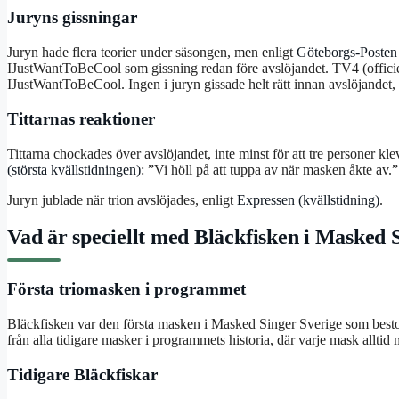
Juryns gissningar
Juryn hade flera teorier under säsongen, men enligt
Göteborgs-Posten 
IJustWantToBeCool som gissning redan före avslöjandet. TV4 (offici
IJustWantToBeCool. Ingen i juryn gissade helt rätt innan avslöjande
Tittarnas reaktioner
Tittarna chockades över avslöjandet, inte minst för att tre personer k
(största kvällstidningen)
: ”Vi höll på att tuppa av när masken åkte av.”
Juryn jublade när trion avslöjades, enligt
Expressen (kvällstidning)
.
Vad är speciellt med Bläckfisken i Masked 
Första triomasken i programmet
Bläckfisken var den första masken i Masked Singer Sverige som bestod
från alla tidigare masker i programmets historia, där varje mask alltid
Tidigare Bläckfiskar