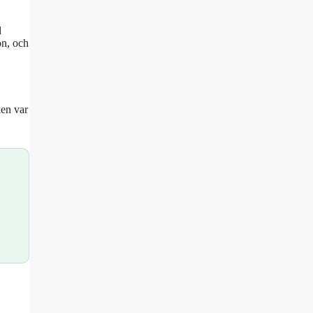
d
on, och
ken var