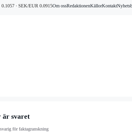
0.1057 · SEK/EUR 0.0915
Om oss
Redaktionen
Källor
Kontakt
Nyhets
 är svaret
nsvarig för faktagranskning