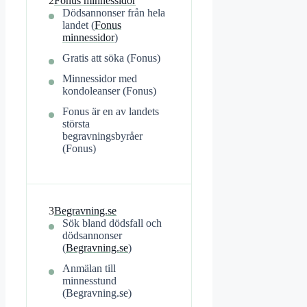
2
Fonus minnessidor
Dödsannonser från hela
landet (
Fonus
minnessidor
)
Gratis att söka (Fonus)
Minnessidor med
kondoleanser (Fonus)
Fonus är en av landets
största
begravningsbyråer
(Fonus)
3
Begravning.se
Sök bland dödsfall och
dödsannonser
(
Begravning.se
)
Anmälan till
minnesstund
(Begravning.se)