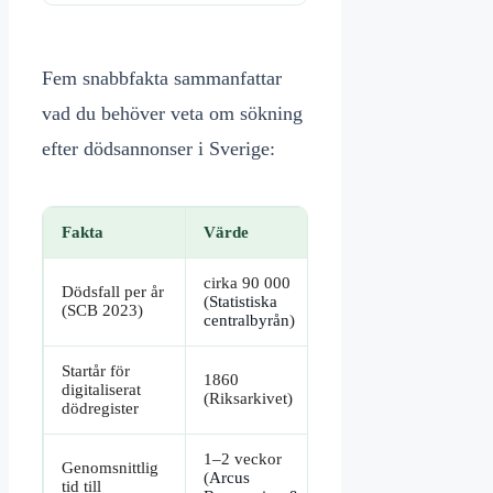
Fem snabbfakta sammanfattar
vad du behöver veta om sökning
efter dödsannonser i Sverige:
Fakta
Värde
cirka 90 000
Dödsfall per år
(
Statistiska
(SCB 2023)
centralbyrån
)
Startår för
1860
digitaliserat
(Riksarkivet)
dödregister
1–2 veckor
Genomsnittlig
(
Arcus
tid till