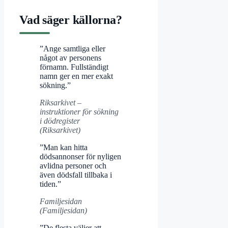
Vad säger källorna?
”Ange samtliga eller
något av personens
förnamn. Fullständigt
namn ger en mer exakt
sökning.”
Riksarkivet –
instruktioner för sökning
i dödregister
(Riksarkivet)
”Man kan hitta
dödsannonser för nyligen
avlidna personer och
även dödsfall tillbaka i
tiden.”
Familjesidan
(Familjesidan)
”De flesta väljer att