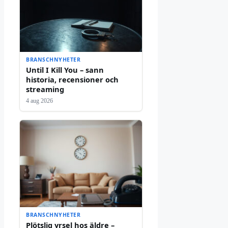
BRANSCHNYHETER
Until I Kill You – sann
historia, recensioner och
streaming
4 aug 2026
BRANSCHNYHETER
Plötslig yrsel hos äldre –