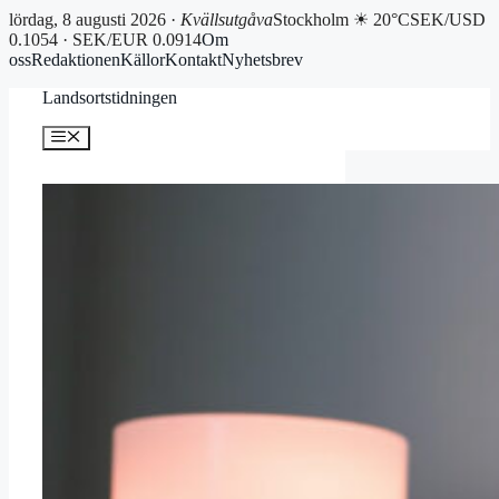
lördag, 8 augusti 2026 ·
Kvällsutgåva
Stockholm ☀ 20°C
SEK/USD
0.1054 · SEK/EUR 0.0914
Om
oss
Redaktionen
Källor
Kontakt
Nyhetsbrev
Hoppa
Landsortstidningen
till
innehåll
Meny