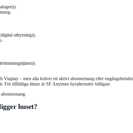
talogen)
).
emang.
digital uthyrning)
).
p.
strömmningstjänst)
).
ch Viaplay – men alla kräver ett aktivt abonnemang eller engångsbetalni
 För tillfälliga tittare är SF Anyimes hyralternativ billigast.
ett abonnemang.
ligger huset?