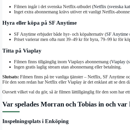
Filmen ingår i det svenska Netflix-utbudet (
Netflix (svenska ka
Inget extra abonnemang krävs utöver ett vanligt Netflix-abonn
Hyra eller köpa på SF Anytime
SF Anytime erbjuder både hyr‑ och köpalternativ (
SF Anytime (
Priset varierar men ofta runt 39–49 kr för hyra, 79–99 kr för kö
Titta på Viaplay
Filmen finns tillgänglig inom Viaplays abonnemang (
Viaplay (
Ingen gratis laglig stream utan abonnemang eller betalning.
Slutsats:
Filmen finns på tre vanliga tjänster – Netflix, SF Anytime o
För den som redan har Netflix eller Viaplay är det enklast att se den där.
Oavsett vilket val du gör, så är filmen lättillgänglig för den som har 
Var spelades Morran och Tobias in och var 
Inspelningsplats i Enköping