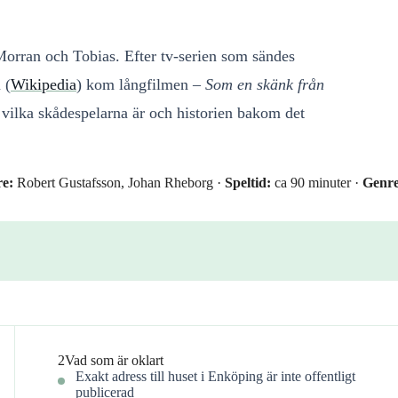
 Morran och Tobias. Efter tv-serien som sändes
 (
Wikipedia
) kom långfilmen –
Som en skänk från
 vilka skådespelarna är och historien bakom det
re:
Robert Gustafsson, Johan Rheborg ·
Speltid:
ca 90 minuter ·
Genre
2
Vad som är oklart
Exakt adress till huset i Enköping är inte offentligt
publicerad