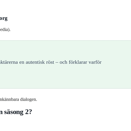
org
edia).
ktärerna en autentisk röst – och förklarar varför
enkännbara dialogen.
n säsong 2?