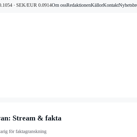
.1054 · SEK/EUR 0.0914
Om oss
Redaktionen
Källor
Kontakt
Nyhetsbr
van: Stream & fakta
varig för faktagranskning