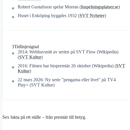
Robert Gustafsson spelar Morran (
Inspelningsplatser.se
)
Huset i Enköping byggdes 1932 (
SVT Nyheter
)
3
Tidlinjesignal
2014: Webbavsnitt av serien på SVT Flow (Wikipedia)
(
SVT Kultur
)
2016: Filmen har biopremiär 26 oktober (Wikipedia) (
SVT
Kultur
)
22 mars 2026: Ny serie ”pengarna eller livet” på TV4
Play+ (SVT Kultur)
Sex fakta på ett ställe – från premiär till betyg.