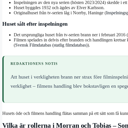
Inspelningen av den nya serien (hösten 2023/2024) skedde i ett
Huset byggdes 1932 och ägdes av Elver Karlsson.
Originalhuset från tv-serien låg i Norrby, Haninge (
Inspelningsp
Huset sålt efter inspelningen
Det ursprungliga huset från tv-serien brann ner i februari 2016 
Filmen spelades in delvis efter branden och handlingen kretsar 
(
Svensk Filmdatabas (statlig filmdatabas)
).
REDAKTIONENS NOTIS
Att huset i verkligheten brann ner strax före filminspeln
verklighet – filmens handling blev bokstavligen en spege
Husets öde och filmens handling flätas samman på ett sätt som få kunn
Vilka är rollerna i Morran och Tobias – So