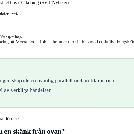
 slitet hus i Enköping (SVT Nyheter).
latser.se
).
(Wikipedia).
kring att Morran och Tobias bränner ner sitt hus med en luftballongsbrä
ingen skapade en ovanlig parallell mellan fiktion och
l av verkliga händelser.
at förutse.
m en skänk från ovan?