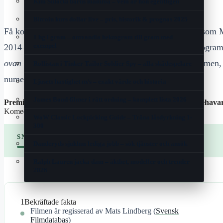
Kim Sulocki barns mamma – vem är hon egentligen
Bitcoin kurs dollar live – pris, historik & prognos 2025
Få komedifigurer har etsat sig fast i svensk tv-historia som
1 hg i gram – omvandla hektogram till gram med
exempel
2014–2015 och belönades med Kristallen som årets program
ovan
– 2016, och här får du veta var du kan streama filmen,
Rollistan i Tinker Tailor Soldier Spy – alla skådespelare
numera kända huset i Enköping.
Ljusets hastighet m/s – exakt värde och historia
James Bond-filmer i rätt ordning – komplett lista 2026
Premiärår:
2016 ·
Regissör:
Mats Lindberg ·
Huvudrollsinnehava
Komedi ·
Tillgänglig på:
Netflix, SF Anytime, Viaplay
WoW Classic Lockpicking Guide – Träna låsdyrkning 1-
300
SNABBÖVERSIKT
Danderyds sjukhus lediga jobb – sök tjänster och ansök
Ralph Lauren jacka dam – äkthet, modeller och trender
2026
1
Bekräftade fakta
Filmen är regisserad av Mats Lindberg (
Svensk
Filmdatabas
)