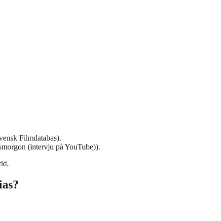
vensk Filmdatabas).
morgon (intervju på YouTube)
).
dd.
ias?