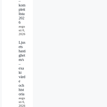
–
kom
plett
lista
202
6
augu
sti 6,
2026
Ljus
ets
hasti
ghet
m/s
–
exa
kt
värd
e
och
hist
oria
augu
sti 6,
2026