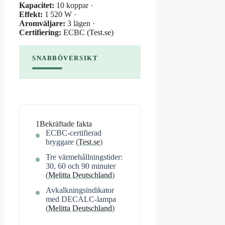
Kapacitet:
10 koppar ·
Effekt:
1 520 W ·
Aromväljare:
3 lägen ·
Certifiering:
ECBC (
Test.se
)
SNABBÖVERSIKT
1
Bekräftade fakta
ECBC-certifierad
bryggare (
Test.se
)
Tre värmehållningstider:
30, 60 och 90 minuter
(
Melitta Deutschland
)
Avkalkningsindikator
med DECALC-lampa
(
Melitta Deutschland
)