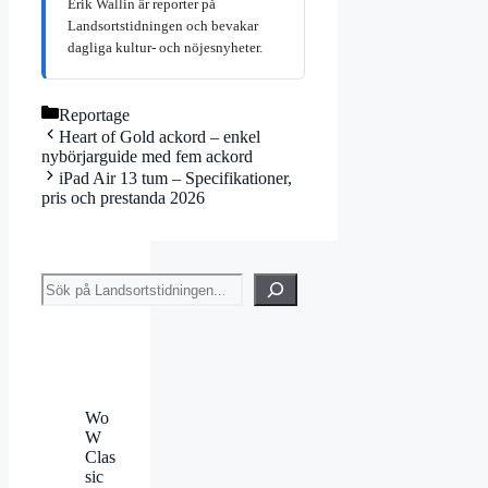
Erik Wallin är reporter på
Landsortstidningen och bevakar
dagliga kultur- och nöjesnyheter.
Kategorier
Reportage
Heart of Gold ackord – enkel
nybörjarguide med fem ackord
iPad Air 13 tum – Specifikationer,
pris och prestanda 2026
Sök
Wo
W
Clas
sic