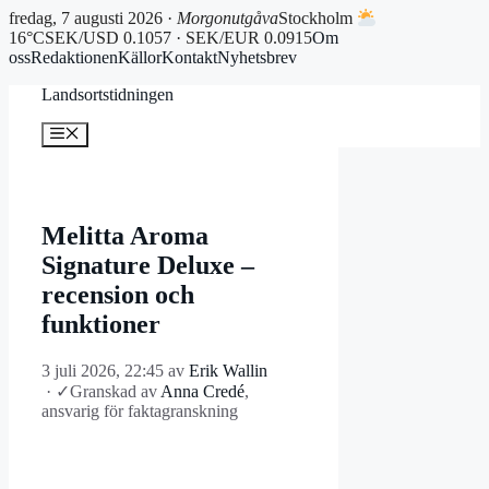
fredag, 7 augusti 2026 ·
Morgonutgåva
Stockholm
16°C
SEK/USD 0.1057 · SEK/EUR 0.0915
Om
oss
Redaktionen
Källor
Kontakt
Nyhetsbrev
Hoppa
Landsortstidningen
till
innehåll
Meny
Melitta Aroma
Signature Deluxe –
recension och
funktioner
3 juli 2026, 22:45
av
Erik Wallin
·
✓
Granskad av
Anna Credé
,
ansvarig för faktagranskning