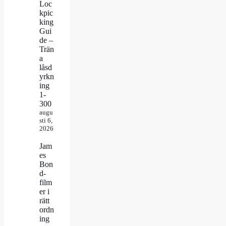
Loc
kpic
king
Gui
de –
Trän
a
låsd
yrkn
ing
1-
300
augu
sti 6,
2026
Jam
es
Bon
d-
film
er i
rätt
ordn
ing