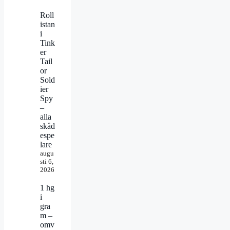
Roll
istan
i
Tink
er
Tail
or
Sold
ier
Spy
–
alla
skåd
espe
lare
augu
sti 6,
2026
1 hg
i
gra
m –
omv