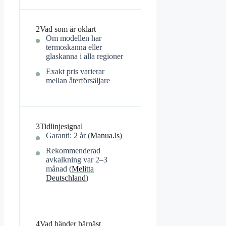
2
Vad som är oklart
Om modellen har
termoskanna eller
glaskanna i alla regioner
Exakt pris varierar
mellan återförsäljare
3
Tidlinjesignal
Garanti: 2 år (
Manua.ls
)
Rekommenderad
avkalkning var 2–3
månad (
Melitta
Deutschland
)
4
Vad händer härnäst