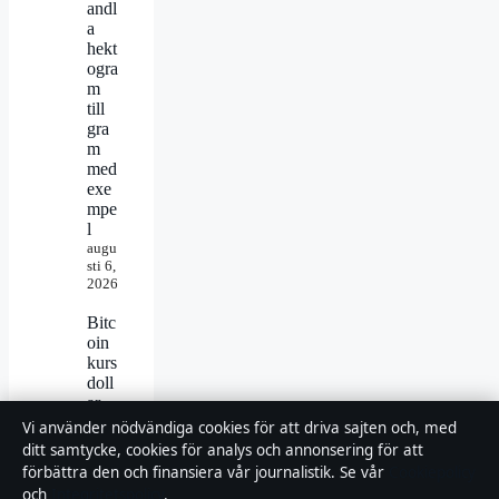
andl
a
hekt
ogra
m
till
gra
m
med
exe
mpe
l
augu
sti 6,
2026
Bitc
oin
kurs
doll
ar
live
Vi använder nödvändiga cookies för att driva sajten och, med
–
ditt samtycke, cookies för analys och annonsering för att
pris,
förbättra den och finansiera vår journalistik. Se vår
Cookiepolicy
hist
och
Integritetspolicy
.