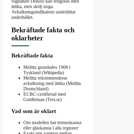
Signature Deluxe kan rengöras med
ättika, men skölj noga.
Avkalkningsindikatorn underlättar
underhållet.
Bekräftade fakta och
oklarheter
Bekräftade fakta
Melitta grundades 1908 i
Tyskland (
Wikipedia
)
Melitta rekommenderar
avkalkning med ättika (Melitta
Deutschland)
ECBC-certifierad med
Guldbönan (Test.se)
Vad som är oklart
Om modellen har termoskanna
eller glaskanna i alla regioner
Exakt pris varierar mellan