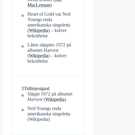
MacLennan
)
Heart of Gold var Neil
Youngs enda
amerikanska singeletta
(
Wikipedia
) – kräver
bekräftelse
Låten släpptes 1972 på
albumet Harvest
(
Wikipedia
) – kräver
bekräftelse
3
Tidlinjesignal
Släppt 1972 på albumet
Harvest
(
Wikipedia
)
Neil Youngs enda
amerikanska singeletta
(Wikipedia)