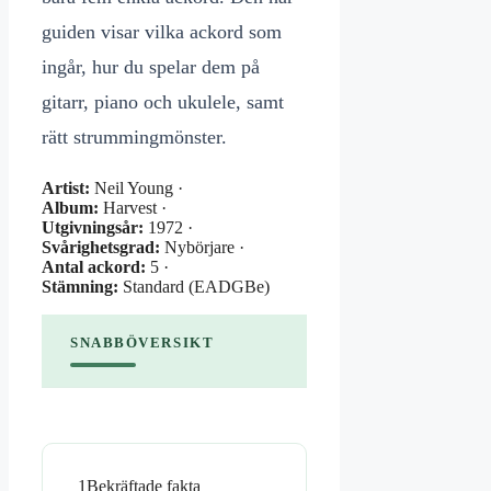
guiden visar vilka ackord som
ingår, hur du spelar dem på
gitarr, piano och ukulele, samt
rätt strummingmönster.
Artist:
Neil Young ·
Album:
Harvest ·
Utgivningsår:
1972 ·
Svårighetsgrad:
Nybörjare ·
Antal ackord:
5 ·
Stämning:
Standard (EADGBe)
SNABBÖVERSIKT
1
Bekräftade fakta