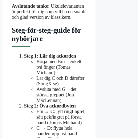
Avslutande tanke:
Ukulelevarianten
är perfekt för dig som vill ha en snabb
och glad version av klassikern.
Steg-för-steg-guide för
nybörjare
Steg 1: Lär dig ackorden
Börja med Em – enkelt
två finger (Tomas
Michaud)
Lär dig C och D därefter
(SongX.se)
Avsluta med G – det
största greppet (Jon
MacLennan)
Steg 2: Öva ackordbyten
Em → C: lyft ringfingret,
sätt pekfingret på första
band (Tomas Michaud)
C → D: flytta hela
handen upp två band