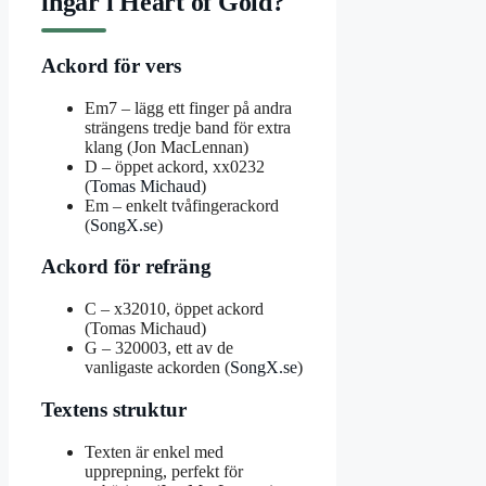
ingår i Heart of Gold?
Ackord för vers
Em7 – lägg ett finger på andra
strängens tredje band för extra
klang (Jon MacLennan)
D – öppet ackord, xx0232
(
Tomas Michaud
)
Em – enkelt tvåfingerackord
(
SongX.se
)
Ackord för refräng
C – x32010, öppet ackord
(Tomas Michaud)
G – 320003, ett av de
vanligaste ackorden (
SongX.se
)
Textens struktur
Texten är enkel med
upprepning, perfekt för