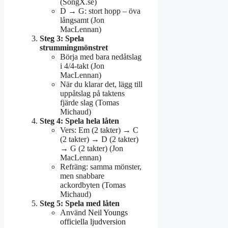
(SongX.se)
D → G: stort hopp – öva
långsamt (Jon
MacLennan)
Steg 3: Spela
strummingmönstret
Börja med bara nedåtslag
i 4/4-takt (Jon
MacLennan)
När du klarar det, lägg till
uppåtslag på taktens
fjärde slag (Tomas
Michaud)
Steg 4: Spela hela låten
Vers: Em (2 takter) → C
(2 takter) → D (2 takter)
→ G (2 takter) (Jon
MacLennan)
Refräng: samma mönster,
men snabbare
ackordbyten (Tomas
Michaud)
Steg 5: Spela med låten
Använd
Neil Youngs
officiella ljudversion