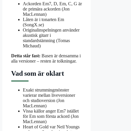
Ackorden Em7, D, Em, C, G är
de primära ackorden (Jon
MacLennan)
Låten är i tonarten Em
(SongX.se)
Originalinspelningen använder
akustisk gitarr i
standardstämning (Tomas
Michaud)
Detta står fast:
Basen är densamma i
alla versioner – resten är tolkningar.
Vad som är oklart
Exakt strummingmönster
varierar mellan liveversioner
och studioversion (Jon
MacLennan)
Vissa källor anger Em7 istället
för Em som första ackord (Jon
MacLennan)
Heart of Gold var Neil Youngs