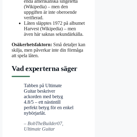
enda amerikanska singeletta
(Wikipedia) – men den
uppgiften är inte oberoende
verifierad.
Låten släpptes 1972 på albumet
Harvest (Wikipedia) – men
även här saknas sekundärkälla.
Osäkerhetsfaktorn:
Små detaljer kan
skilja, men påverkar inte din förmåga
att spela låten.
Vad experterna säger
Tabben på Ultimate
Guitar beskriver
ackorden med betyg
4.8/5 – ett nästintill
perfekt betyg för en enkel
nybörjarlåt.
– BobTheBuilder07,
Ultimate Guitar