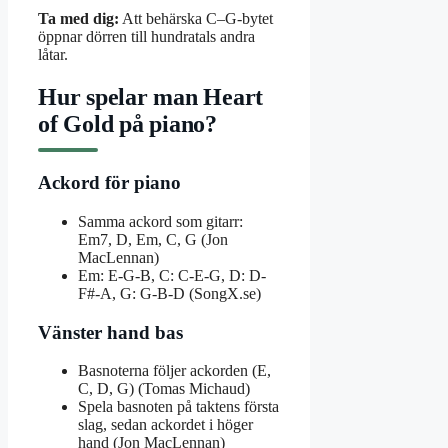
Ta med dig:
Att behärska C–G-bytet
öppnar dörren till hundratals andra
låtar.
Hur spelar man Heart
of Gold på piano?
Ackord för piano
Samma ackord som gitarr:
Em7, D, Em, C, G (Jon
MacLennan)
Em: E-G-B, C: C-E-G, D: D-
F#-A, G: G-B-D (SongX.se)
Vänster hand bas
Basnoterna följer ackorden (E,
C, D, G) (Tomas Michaud)
Spela basnoten på taktens första
slag, sedan ackordet i höger
hand (Jon MacLennan)