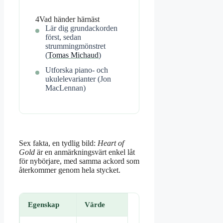
4
Vad händer härnäst
Lär dig grundackorden
först, sedan
strummingmönstret
(
Tomas Michaud
)
Utforska piano- och
ukulelevarianter (Jon
MacLennan)
Sex fakta, en tydlig bild:
Heart of
Gold
är en anmärkningsvärt enkel låt
för nybörjare, med samma ackord som
återkommer genom hela stycket.
Egenskap
Värde