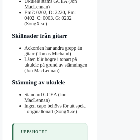
Ukulele stäms GCEA (Jon
MacLennan)
Em7: 0202, D: 2220, Em:
0402, C: 0003, G: 0232
(SongX.se)
Skillnader från gitarr
Ackorden har andra grepp än
gitarr (Tomas Michaud)
Låten blir högre i tonart på
ukulele på grund av stämningen
(Jon MacLennan)
Stämning av ukulele
Standard GCEA (Jon
MacLennan)
Ingen capo behövs för att spela
i originaltonart (SongX.se)
UPPSHOTET