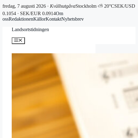
fredag, 7 augusti 2026 ·
Kvällsutgåva
Stockholm ⛅ 20°C
SEK/USD
0.1054 · SEK/EUR 0.0914
Om
oss
Redaktionen
Källor
Kontakt
Nyhetsbrev
Hoppa
Landsortstidningen
till
innehåll
Meny