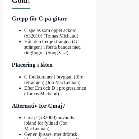
Gold?
Grepp för C på gitarr
C spelas som öppet ackord
(x32010) (Tomas Michaud)
Håll den tredje strängen (G-
strängen) i första bandet med
ringfingret (SongX.se)
Placering i låten
C förekommer i bryggan (före
refrängen) (Jon MacLennan)
Efter Em och D i progressionen
(Tomas Michaud)
Alternativ för Cmaj7
Cmaj7 (x32000) används
ibland för fyllnad (Jon
MacLennan)
Ger en ljusare, mer drömsk