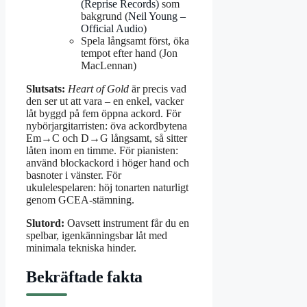
(Reprise Records)
som
bakgrund (
Neil Young –
Official Audio
)
Spela långsamt först, öka
tempot efter hand (Jon
MacLennan)
Slutsats:
Heart of Gold
är precis vad
den ser ut att vara – en enkel, vacker
låt byggd på fem öppna ackord. För
nybörjargitarristen: öva ackordbytena
Em→C och D→G långsamt, så sitter
låten inom en timme. För pianisten:
använd blockackord i höger hand och
basnoter i vänster. För
ukulelespelaren: höj tonarten naturligt
genom GCEA-stämning.
Slutord:
Oavsett instrument får du en
spelbar, igenkänningsbar låt med
minimala tekniska hinder.
Bekräftade fakta