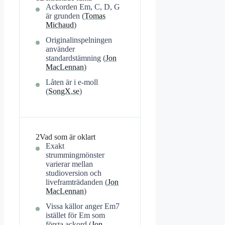
Ackorden Em, C, D, G
är grunden (
Tomas
Michaud
)
Originalinspelningen
använder
standardstämning (
Jon
MacLennan
)
Låten är i e-moll
(
SongX.se
)
2
Vad som är oklart
Exakt
strummingmönster
varierar mellan
studioversion och
liveframträdanden (
Jon
MacLennan
)
Vissa källor anger Em7
istället för Em som
första ackord (
Jon