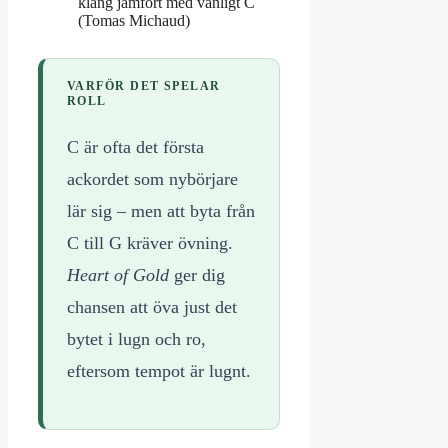
klang jämfört med vanligt C
(Tomas Michaud)
VARFÖR DET SPELAR
ROLL
C är ofta det första
ackordet som nybörjare
lär sig – men att byta från
C till G kräver övning.
Heart of Gold
ger dig
chansen att öva just det
bytet i lugn och ro,
eftersom tempot är lugnt.