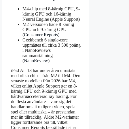
M4-chip med 8-kärnig CPU, 9-
kärnig GPU och 16-kärnig
Neural Engine (Apple Support)
M2-versionen hade 8-kärnig
CPU och 9-kärnig GPU
(
Consumer Reports
)
Geekbench 6 single-core
uppmättes till cirka 3 500 poäng
i NanoReviews
sammanställning
(
NanoReview
)
iPad Air 13 har under åren utrustats
med olika chip – från M2 till M4. Den
senaste modellen från 2026 har M4,
vilket enligt Apple Support ger en 8-
kärnig CPU och 9-kärnig GPU med
hårdvaruaccelererad ray tracing. För
de flesta användare – vare sig det
handlar om att redigera video, spela
spel eller multitaska – är prestandan
mer än tillräcklig. Äldre M2-varianter
ligger fortfarande bra till, vilket
Consumer Reports bekräftade i sina