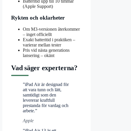
Batteritid upp till 10 timmar
(Apple Support)
Rykten och oklarheter
Om M3-versionen återkommer
– inget officiellt
Exakt batteritid i praktiken –
varierar mellan tester
Pris vid nästa generations
lansering – okänt
Vad säger experterna?
”iPad Air är designad för
att vara tunn och lätt,
samtidigt som den
levererar kraftfull
prestanda för vardag och
arbete.”
Apple
”iPad Air 13 är ett