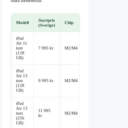
olika modellerna:
Startpris
Modell
Chip
(Sverige)
iPad
Air 11
tum
7 995 kr
M2/M4
(128
GB)
iPad
Air 13
tum
9 995 kr
M2/M4
(128
GB)
iPad
Air 13
11 995
tum
M2/M4
kr
(256
GB)