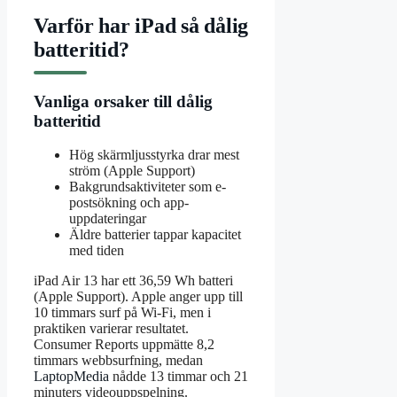
Varför har iPad så dålig
batteritid?
Vanliga orsaker till dålig
batteritid
Hög skärmljusstyrka drar mest
ström (Apple Support)
Bakgrundsaktiviteter som e-
postsökning och app-
uppdateringar
Äldre batterier tappar kapacitet
med tiden
iPad Air 13 har ett 36,59 Wh batteri
(Apple Support). Apple anger upp till
10 timmars surf på Wi-Fi, men i
praktiken varierar resultatet.
Consumer Reports uppmätte 8,2
timmars webbsurfning, medan
LaptopMedia
nådde 13 timmar och 21
minuters videouppspelning.