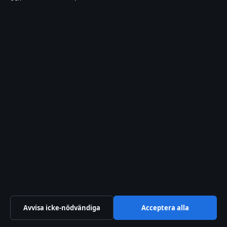
REPORTAGE
Mensvärk flera dagar innan
mens – orsaker och
graviditetstecken
8 aug 2026
Avvisa icke-nödvändiga
Acceptera alla