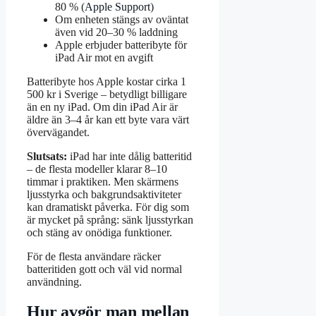
80 % (
Apple Support
)
Om enheten stängs av oväntat
även vid 20–30 % laddning
Apple erbjuder batteribyte för
iPad Air mot en avgift
Batteribyte hos Apple kostar cirka 1
500 kr i Sverige – betydligt billigare
än en ny iPad. Om din iPad Air är
äldre än 3–4 år kan ett byte vara värt
övervägandet.
Slutsats:
iPad har inte dålig batteritid
– de flesta modeller klarar 8–10
timmar i praktiken. Men skärmens
ljusstyrka och bakgrundsaktiviteter
kan dramatiskt påverka. För dig som
är mycket på språng: sänk ljusstyrkan
och stäng av onödiga funktioner.
För de flesta användare räcker
batteritiden gott och väl vid normal
användning.
Hur avgör man mellan