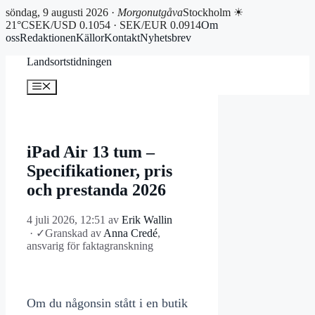
söndag, 9 augusti 2026 ·
Morgonutgåva
Stockholm ☀
21°C
SEK/USD 0.1054 · SEK/EUR 0.0914
Om
oss
Redaktionen
Källor
Kontakt
Nyhetsbrev
Hoppa
Landsortstidningen
till
innehåll
Meny
iPad Air 13 tum –
Specifikationer, pris
och prestanda 2026
4 juli 2026, 12:51
av
Erik Wallin
·
✓
Granskad av
Anna Credé
,
ansvarig för faktagranskning
Om du någonsin stått i en butik