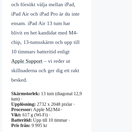
och försökt välja mellan iPad,
iPad Air och iPad Pro är du inte
ensam. iPad Air 13 tum har
blivit en het kandidat med M4-
chip, 13-tumsskärm och upp till
10 timmars batteritid enligt
Apple Support
– vi reder ut
skillnaderna och ger dig ett rakt
besked.
Skärmstorlek:
13 tum (diagonal 12,9
tum) ·
Upplösning:
2732 x 2048 pixlar ·
Processor:
Apple M2/M4 ·
Vikt:
617 g (Wi-Fi) ·
Batteritid:
Upp till 10 timmar ·
Pris från:
9 995 kr