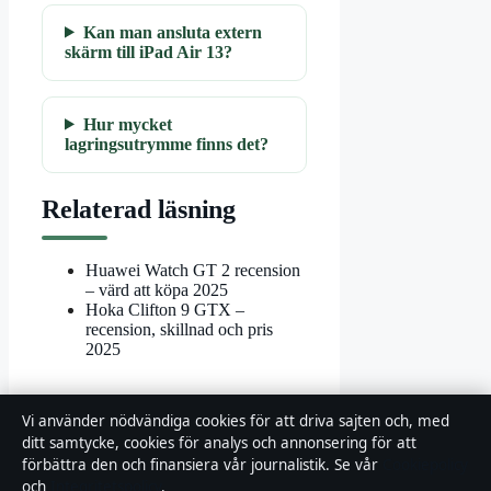
Kan man ansluta extern
skärm till iPad Air 13?
Hur mycket
lagringsutrymme finns det?
Relaterad läsning
Huawei Watch GT 2 recension
– värd att köpa 2025
Hoka Clifton 9 GTX –
recension, skillnad och pris
2025
Vi använder nödvändiga cookies för att driva sajten och, med
ditt samtycke, cookies för analys och annonsering för att
förbättra den och finansiera vår journalistik. Se vår
Cookiepolicy
Relaterade artiklar
och
Integritetspolicy
.