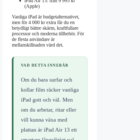
iPad Air 13: från 9 995 kr
(Apple)
Vanliga iPad är budgetalternativet,
men för 4 000 kr extra får du en
betydligt bättre skärm, kraftfullare
processor och moderna tillbehör. För
de flesta användare är
mellanskillnaden värd det.
VAD DETTA INNEBÄR
Om du bara surfar och
kollar film räcker vanliga
iPad gott och väl. Men
om du arbetar, ritar eller
vill kunna växa med
plattan är iPad Air 13 ett
smartare långsiktigt val.