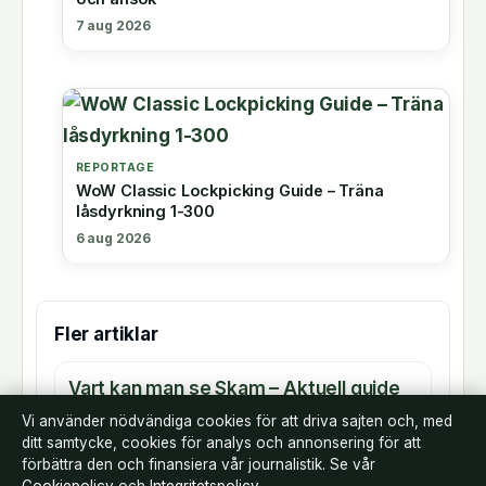
7 aug 2026
REPORTAGE
WoW Classic Lockpicking Guide – Träna
låsdyrkning 1-300
6 aug 2026
Fler artiklar
Vart kan man se Skam – Aktuell guide
för streaming i Sverige
Vi använder nödvändiga cookies för att driva sajten och, med
ditt samtycke, cookies för analys och annonsering för att
förbättra den och finansiera vår journalistik. Se vår