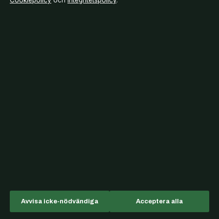
Cookiepolicy
och
Integritetspolicy
.
Whiskey on the rocks SVT – avsnitt,
fakta och rollista
Billiga stolar 6-pack – pris, material och
bästa köp
FC Barcelona mot Atlético Madrid:
Tidslinje över rivaliteten
Swedish House Mafia Biljetter – Säkra
Din Plats På Ullevi
Avvisa icke-nödvändiga
Acceptera alla