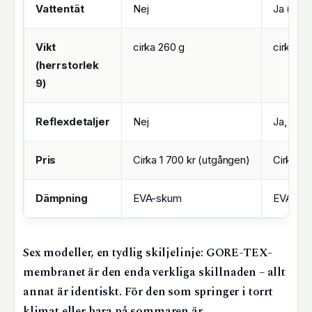
Vattentät
Nej
Ja (GO
Vikt
cirka 260 g
cirka 28
(herrstorlek
9)
Reflexdetaljer
Nej
Ja, 360
Pris
Cirka 1 700 kr (utgången)
Cirka 1 
Dämpning
EVA-skum
EVA-sku
Sex modeller, en tydlig skiljelinje: GORE-TEX-
membranet är den enda verkliga skillnaden – allt
annat är identiskt. För den som springer i torrt
klimat eller bara på sommaren är