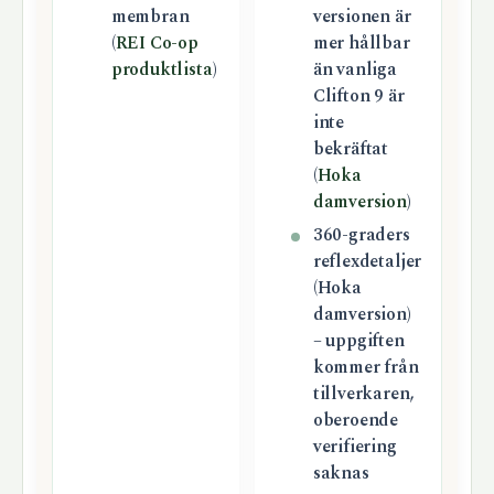
membran
versionen är
(
REI Co-op
mer hållbar
produktlista
)
än vanliga
Clifton 9 är
inte
bekräftat
(
Hoka
damversion
)
360-graders
reflexdetaljer
(Hoka
damversion)
– uppgiften
kommer från
tillverkaren,
oberoende
verifiering
saknas