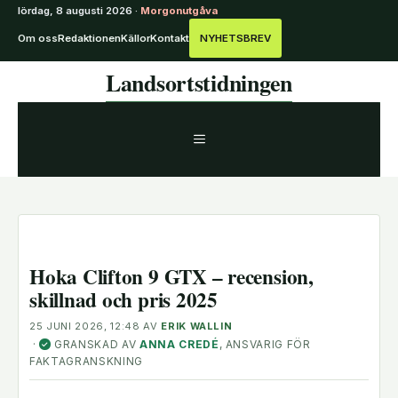
lördag, 8 augusti 2026 ·
Morgonutgåva
Om oss
Redaktionen
Källor
Kontakt
NYHETSBREV
Hoppa
Landsortstidningen
till
innehåll
MENY
Hoka Clifton 9 GTX – recension,
skillnad och pris 2025
25 JUNI 2026, 12:48
AV
ERIK WALLIN
·
GRANSKAD AV
ANNA CREDÉ
, ANSVARIG FÖR
✓
FAKTAGRANSKNING