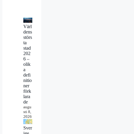
Värl
dens
störs
ta
stad
202
6 –
olik
a
defi
nitio
ner
förk
lara
de
augu
sti 8,
2026
Sver
ige