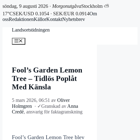
söndag, 9 augusti 2026 ·
Morgonutgåva
Stockholm ⛅
17°C
SEK/USD 0.1054 · SEK/EUR 0.0914
Om
oss
Redaktionen
Källor
Kontakt
Nyhetsbrev
Hoppa
Landsortstidningen
till
innehåll
Meny
Fool’s Garden Lemon
Tree – Tidlös Poplåt
Med Känsla
5 mars 2026, 06:51
av
Oliver
Holmgren
·
✓
Granskad av
Anna
Credé
, ansvarig för faktagranskning
Fool’s Garden Lemon Tree blev