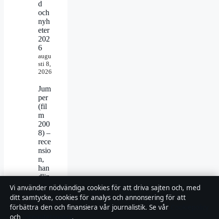
d
och
nyh
eter
202
6
augu
sti 8,
2026
Jum
per
(fil
m
200
8) –
rece
nsio
n,
han
dlin
g
Vi använder nödvändiga cookies för att driva sajten och, med
och
ditt samtycke, cookies för analys och annonsering för att
uppf
förbättra den och finansiera vår journalistik. Se vår
Cookiepolicy
öljar
och
Integritetspolicy
.