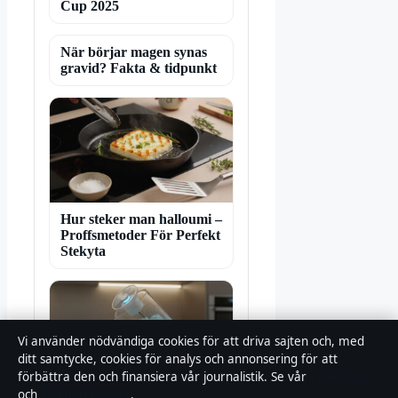
Cup 2025
När börjar magen synas
gravid? Fakta & tidpunkt
Hur steker man halloumi –
Proffsmetoder För Perfekt
Stekyta
Vi använder nödvändiga cookies för att driva sajten och, med
ditt samtycke, cookies för analys och annonsering för att
förbättra den och finansiera vår journalistik. Se vår
Cookiepolicy
och
Integritetspolicy
.