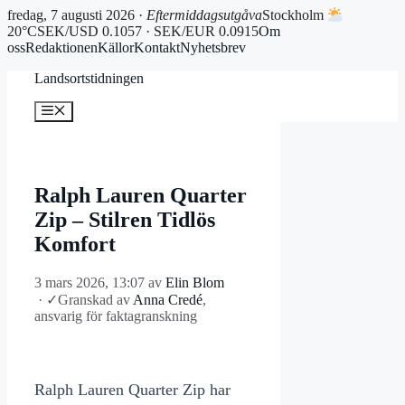
fredag, 7 augusti 2026 ·
Eftermiddagsutgåva
Stockholm
20°C
SEK/USD 0.1057 · SEK/EUR 0.0915
Om
oss
Redaktionen
Källor
Kontakt
Nyhetsbrev
Hoppa
Landsortstidningen
till
innehåll
Meny
Ralph Lauren Quarter
Zip – Stilren Tidlös
Komfort
3 mars 2026, 13:07
av
Elin Blom
·
✓
Granskad av
Anna Credé
,
ansvarig för faktagranskning
Ralph Lauren Quarter Zip har