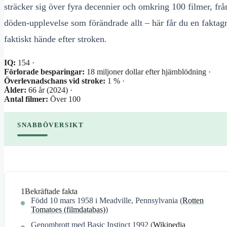
sträcker sig över fyra decennier och omkring 100 filmer, frå
döden-upplevelse som förändrade allt – här får du en faktagr
faktiskt hände efter stroken.
IQ:
154 ·
Förlorade besparingar:
18 miljoner dollar efter hjärnblödning ·
Överlevnadschans vid stroke:
1 % ·
Ålder:
66 år (2024) ·
Antal filmer:
Över 100
SNABBÖVERSIKT
1
Bekräftade fakta
Född 10 mars 1958 i Meadville, Pennsylvania (
Rotten
Tomatoes (filmdatabas)
)
Genombrott med Basic Instinct 1992 (
Wikipedia