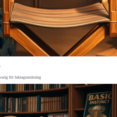
e
svarig för faktagranskning