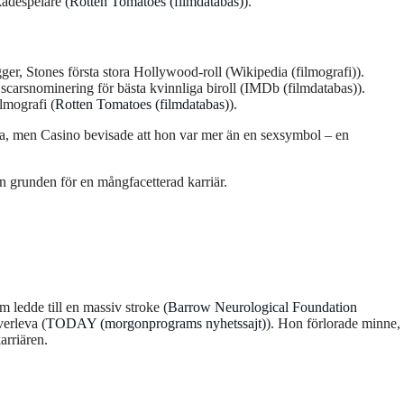
ådespelare (
Rotten Tomatoes (filmdatabas)
).
er, Stones första stora Hollywood-roll (Wikipedia (filmografi)).
arsnominering för bästa kvinnliga biroll (IMDb (filmdatabas)).
lmografi (
Rotten Tomatoes (filmdatabas)
).
rna, men Casino bevisade att hon var mer än en sexsymbol – en
an grunden för en mångfacetterad karriär.
ledde till en massiv stroke (
Barrow Neurological Foundation
verleva (
TODAY (morgonprograms nyhetssajt)
). Hon förlorade minne,
arriären.