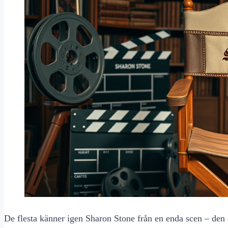
De flesta känner igen Sharon Stone från en enda scen – den 