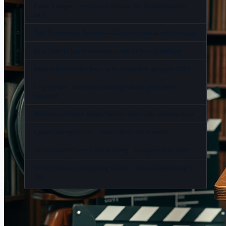
Fasta 5 dagar – recept och schema för fastehärmande
kost
Colt Technology Services – fakta om samtal och företaget
Kim Sulocki barns mamma – vem är hon egentligen
Bitcoin kurs dollar live – pris, historik & prognos 2025
1 hg i gram – omvandla hektogram till gram med
exempel
Rollistan i Tinker Tailor Soldier Spy – alla skådespelare
Ljusets hastighet m/s – exakt värde och historia
James Bond-filmer i rätt ordning – komplett lista 2026
WoW Classic Lockpicking Guide – Träna låsdyrkning 1-
300