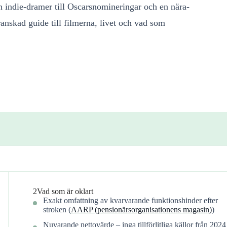
n indie-dramer till Oscarsnomineringar och en nära-
anskad guide till filmerna, livet och vad som
2
Vad som är oklart
Exakt omfattning av kvarvarande funktionshinder efter
stroken (
AARP (pensionärsorganisationens magasin)
)
Nuvarande nettovärde – inga tillförlitliga källor från 2024