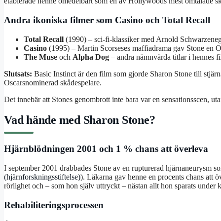
etablerade henne omedelbart som en av Hollywoods mest omtalade sk
Andra ikoniska filmer som Casino och Total Recall
Total Recall
(1990) – sci-fi-klassiker med Arnold Schwarzenegg
Casino
(1995) – Martin Scorseses maffiadrama gav Stone en Osc
The Muse
och
Alpha Dog
– andra nämnvärda titlar i hennes fi
Slutsats:
Basic Instinct är den film som gjorde Sharon Stone till stjä
Oscarsnominerad skådespelare.
Det innebär att Stones genombrott inte bara var en sensationsscen, ut
Vad hände med Sharon Stone?
Hjärnblödningen 2001 och 1 % chans att överleva
I september 2001 drabbades Stone av en rupturerad hjärnaneurysm som 
(hjärnforskningsstiftelse)
). Läkarna gav henne en procents chans att ö
rörlighet och – som hon själv uttryckt – nästan allt hon sparats under k
Rehabiliteringsprocessen