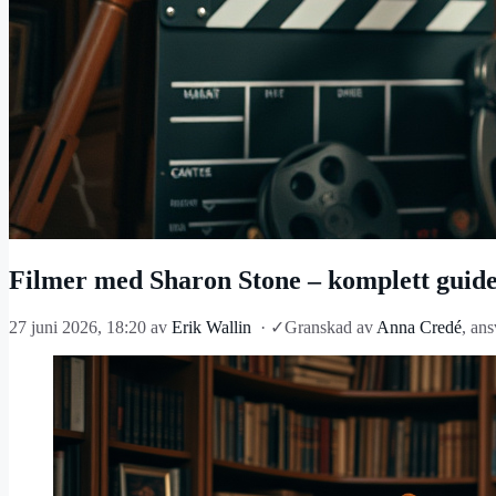
Filmer med Sharon Stone – komplett guid
27 juni 2026, 18:20
av
Erik Wallin
·
✓
Granskad av
Anna Credé
, an