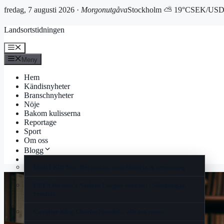
fredag, 7 augusti 2026 ·
Morgonutgåva
Stockholm ⛅ 19°C
SEK/USD 
Hoppa
Landsortstidningen
till
innehåll
Meny
Meny
Hem
Kändisnyheter
Branschnyheter
Nöje
Bakom kulisserna
Reportage
Sport
Om oss
Blogg
Korsord
Until I Kill You: Recension, sann historia & streaming
UEFA Women’s Nations League-matcher: Sändningar,
resultat
Cavalier King Charles Spaniel – allt om rasen