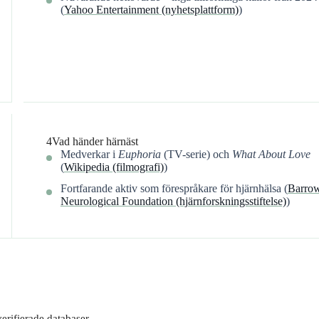
(
Yahoo Entertainment (nyhetsplattform)
)
4
Vad händer härnäst
Medverkar i
Euphoria
(TV-serie) och
What About Love
(
Wikipedia (filmografi)
)
Fortfarande aktiv som förespråkare för hjärnhälsa (
Barro
Neurological Foundation (hjärnforskningsstiftelse)
)
verifierade databaser.