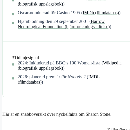
(biografisk uppslagsbok)
)
Oscar-nominerad för Casino 1995 (
IMDb (filmdatabas)
)
Hjärnblödning den 29 september 2001 (
Barrow
Neurological Foundation (hjärnforskningsstiftelse)
)
3
Tidlinjesignal
2024: Inkluderad på BBC:s 100 Women-lista (
Wikipedia
(biografisk uppslagsbok)
)
2026: planerad premiär för
Nobody 2
(
IMDb
(filmdatabas)
)
Här är en snabböversikt över nyckelfakta om Sharon Stone.
Källa: flera 