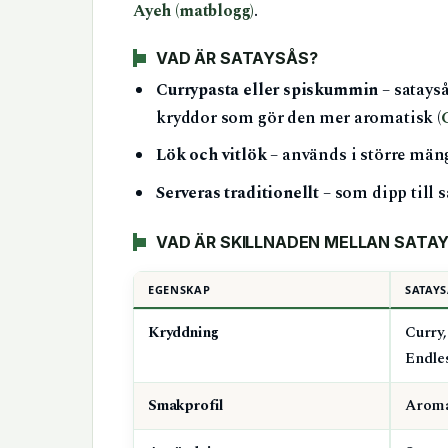
Ayeh (matblogg)
.
VAD ÄR SATAYSÅS?
Currypasta eller spiskummin
– satayså
kryddor som gör den mer aromatisk (
Lök och vitlök
– används i större mäng
Serveras traditionellt
– som dipp till sa
VAD ÄR SKILLNADEN MELLAN SAT
EGENSKAP
SATAYS
Kryddning
Curry,
Endle
Smakprofil
Aromat