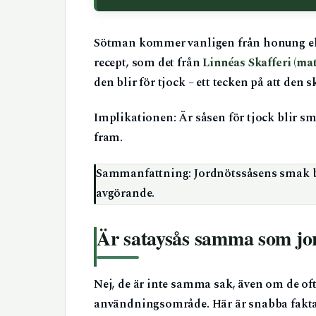
Sötman kommer vanligen från honung elle
recept, som det från
Linnéas Skafferi (ma
den blir för tjock – ett tecken på att den s
Implikationen: Är såsen för tjock blir s
fram.
Sammanfattning: Jordnötssåsens smak byg
avgörande.
Är sataysås samma som jo
Nej, de är inte samma sak, även om de o
användningsområde. Här är snabba fakta