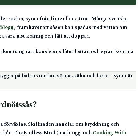
r socker, syran från lime eller citron. Många svenska
tblogg)
, framhäver att såsen kan spädas med vatten om
ka vara just krämig och lätt att doppa i.
maken tung; rätt konsistens låter hettan och syran komma
ger på balans mellan sötma, sälta och hetta – syran är
rdnötssås?
fta förväxlas. Skillnaden handlar om kryddning och
 från The Endless Meal (matblogg) och
Cooking With