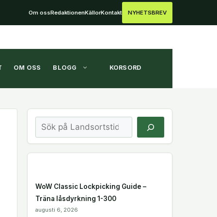
Om oss
Redaktionen
Källor
Kontakt
NYHETSBREV
T
OM OSS
BLOGG
KORSORD
Sök
WoW Classic Lockpicking Guide –
Träna låsdyrkning 1-300
augusti 6, 2026