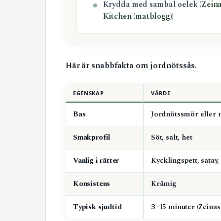
Krydda med sambal oelek (
Zein
Kitchen (matblogg)
)
Här är snabbfakta om jordnötssås.
EGENSKAP
VÄRDE
Bas
Jordnötssmör eller 
Smakprofil
Söt, salt, het
Vanlig i rätter
Kycklingspett, satay
Konsistens
Krämig
Typisk sjudtid
3–15 minuter (Zeinas