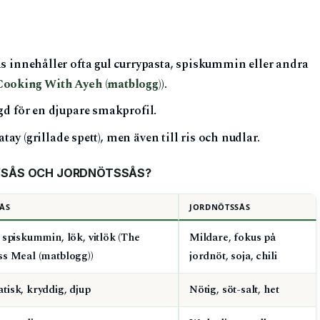
s innehåller ofta gul currypasta, spiskummin eller andra
Cooking With Ayeh (matblogg)
).
d för en djupare smakprofil.
tay (grillade spett), men även till ris och nudlar.
AYSÅS OCH JORDNÖTSSÅS?
ÅS
JORDNÖTSSÅS
 spiskummin, lök, vitlök (The
Mildare, fokus på
ss Meal (matblogg))
jordnöt, soja, chili
isk, kryddig, djup
Nötig, söt-salt, het