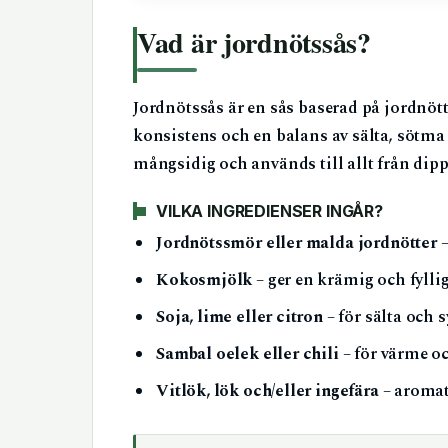
Vad är jordnötssås?
Jordnötssås är en sås baserad på jordnött
konsistens och en balans av sälta, sötma o
mångsidig och används till allt från dipp
VILKA INGREDIENSER INGÅR?
Jordnötssmör eller malda jordnötter
–
Kokosmjölk
– ger en krämig och fyllig
Soja, lime eller citron
– för sälta och s
Sambal oelek eller chili
– för värme oc
Vitlök, lök och/eller ingefära
– aromat