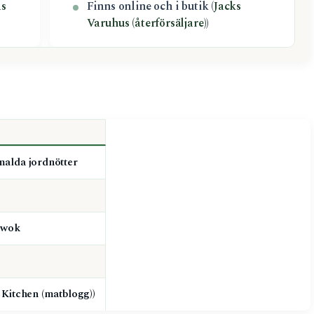
as
Finns online och i butik (
Jacks
Varuhus (återförsäljare)
)
malda jordnötter
, wok
 Kitchen (matblogg))