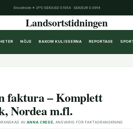
Stockholm ☀ 21°C
SEK/USD 0.1054 · SEK/EUR 0.0914
Landsortstidningen
HETER
NÖJE
BAKOM KULISSERNA
REPORTAGE
SPOR
n faktura – Komplett
, Nordea m.fl.
GRANSKAD AV
ANNA CREDÉ
, ANSVARIG FÖR FAKTAGRANSKNING