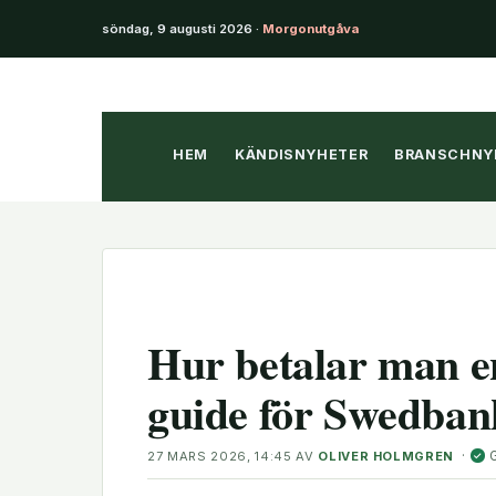
söndag, 9 augusti 2026 ·
Morgonutgåva
Hoppa
till
innehåll
HEM
KÄNDISNYHETER
BRANSCHNY
Hur betalar man e
guide för Swedbank
·
27 MARS 2026, 14:45
AV
OLIVER HOLMGREN
✓