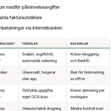
atum medför påminnelseavgifter
lda fakturautställare
chbetalningar via internetbanken
ÄNGLIGHET
FÖRDELAR
NACKDELAR
ora
Snabbt, avgiftsfritt,
Kräver inloggning
r
automatisk avläsning
och BankID
anker
Universellt, fungerar
Risk för felinmatning
utan app
av siffror
ora
Förifyllda uppgifter,
Kräver aktivering per
r
inget OCR-krav
mottagare
ora
Helautomatisk dragning
Mindre kontroll över