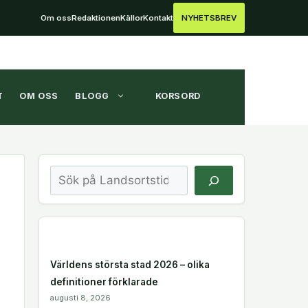
Om oss
Redaktionen
Källor
Kontakt
NYHETSBREV
T
OM OSS
BLOGG
KORSORD
Sök
Världens största stad 2026 – olika
definitioner förklarade
augusti 8, 2026