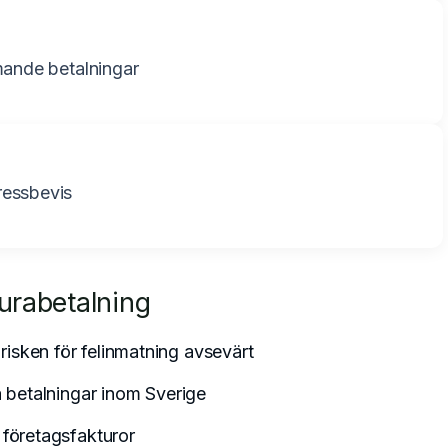
mande betalningar
ressbevis
turabetalning
isken för felinmatning avsevärt
a betalningar inom Sverige
 företagsfakturor