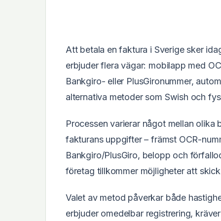
Att betala en faktura i Sverige sker id
erbjuder flera vägar: mobilapp med OC
Bankgiro- eller PlusGironummer, automa
alternativa metoder som Swish och fy
Processen varierar något mellan olik
fakturans uppgifter – främst OCR-num
Bankgiro/PlusGiro, belopp och förfall
företag tillkommer möjligheter att skick
Valet av metod påverkar både hastig
erbjuder omedelbar registrering, kräver