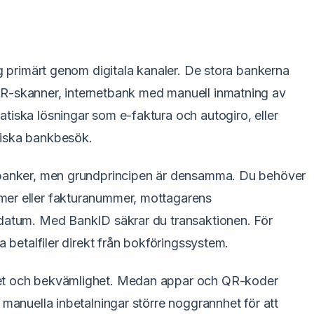
ag primärt genom digitala kanaler. De stora bankerna
R-skanner, internetbank med manuell inmatning av
tiska lösningar som e-faktura och autogiro, eller
siska bankbesök.
a banker, men grundprincipen är densamma. Du behöver
mer eller fakturanummer, mottagarens
odatum. Med BankID säkrar du transaktionen. För
a betalfiler direkt från bokföringssystem.
het och bekvämlighet. Medan appar och QR-koder
 manuella inbetalningar större noggrannhet för att