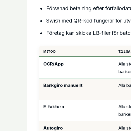
Försenad betalning efter förfallod
Swish med QR-kod fungerar för utva
Företag kan skicka LB-filer för bat
METOD
TILLG
OCR/App
Alla st
banke
Bankgiro manuellt
Alla b
E-faktura
Alla st
banke
Autogiro
Alla st