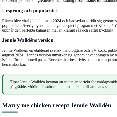
fokuserar på lokala ingredienser och krämig risoni istället för traditione
Ursprung och popularitet
Rätten blev viral globalt innan 2024 och har sedan spridit sig genom 
popularitet i Sverige genom att laga receptet i programmet Köket på Y
uppnår den perfekta balansen mellan krämig sås och saftig kyckling.
Jennie Walldéns version
Jennie Walldén, en etablerad svensk matbloggare och TV-kock, public
augusti 2024. Hennes version utmärker sig genom användningen av baby
istället för traditionell pasta. Receptet har beskrivits som ”ett recept s
hemmakockar.
Tips:
Jennie Walldén betonar att rätten är perfekt för vardagsmi
på grädde, vitlök och soltorkade tomater som tillsammans skapar 
Marry me chicken recept Jennie Walldén