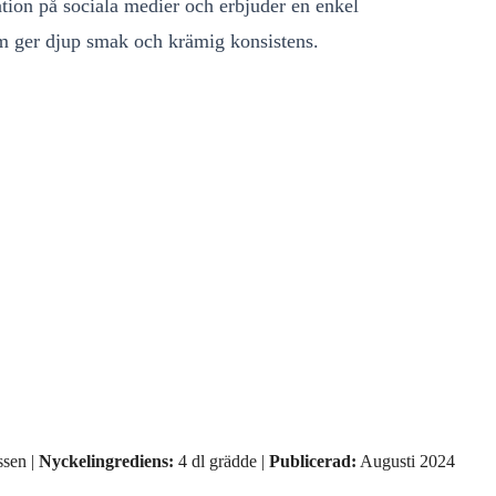
ation på sociala medier och erbjuder en enkel
om ger djup smak och krämig konsistens.
sen |
Nyckelingrediens:
4 dl grädde |
Publicerad:
Augusti 2024