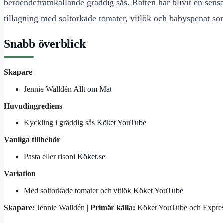
beroendeframkallande gräddig sås. Rätten har blivit en sens
tillagning med soltorkade tomater, vitlök och babyspenat s
Snabb överblick
Skapare
Jennie Walldén
Allt om Mat
Huvudingrediens
Kyckling i gräddig sås
Köket YouTube
Vanliga tillbehör
Pasta eller risoni
Köket.se
Variation
Med soltorkade tomater och vitlök
Köket YouTube
Skapare:
Jennie Walldén |
Primär källa:
Köket YouTube och Expres