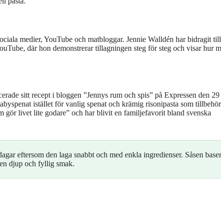
ll pasta.
sociala medier, YouTube och matbloggar. Jennie Walldén har bidragit till
ouTube, där hon demonstrerar tillagningen steg för steg och visar hur 
erade sitt recept i bloggen ”Jennys rum och spis” på Expressen den 29
spenat istället för vanlig spenat och krämig risonipasta som tillbehör
om gör livet lite godare” och har blivit en familjefavorit bland svenska
ddagar eftersom den laga snabbt och med enkla ingredienser. Såsen base
en djup och fyllig smak.