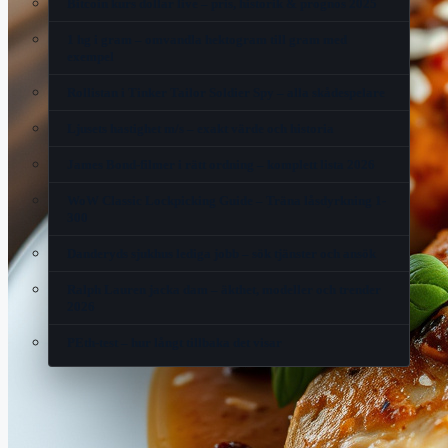
Bitcoin kurs dollar live – pris, historik & prognos 2025
1 hg i gram – omvandla hektogram till gram med
exempel
Rollistan i Tinker Tailor Soldier Spy – alla skådespelare
Ljusets hastighet m/s – exakt värde och historia
James Bond-filmer i rätt ordning – komplett lista 2026
WoW Classic Lockpicking Guide – Träna låsdyrkning 1-
300
Danderyds sjukhus lediga jobb – sök tjänster och ansök
Ralph Lauren jacka dam – äkthet, modeller och trender
2026
PEth-test – hur långt tillbaka det visar