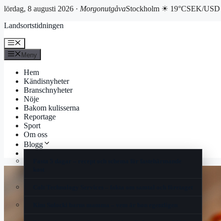
lördag, 8 augusti 2026 ·
Morgonutgåva
Stockholm ☀ 19°C
SEK/USD 
Hoppa
Landsortstidningen
till
innehåll
Meny
Meny
Hem
Kändisnyheter
Branschnyheter
Nöje
Bakom kulisserna
Reportage
Sport
Om oss
Blogg
Korsord
Fasta 5 dagar – recept och schema för fastehärmande
kost
Colt Technology Services – fakta om samtal och företaget
Kim Sulocki barns mamma – vem är hon egentligen