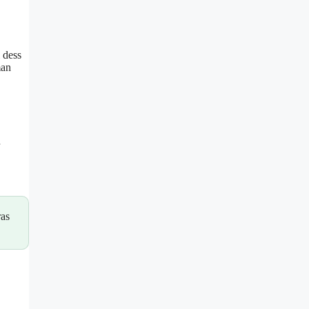
 dess
man
ras