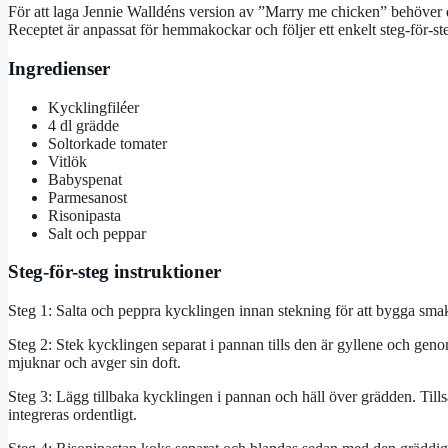
För att laga Jennie Walldéns version av ”Marry me chicken” behöver d
Receptet är anpassat för hemmakockar och följer ett enkelt steg-för-s
Ingredienser
Kycklingfiléer
4 dl grädde
Soltorkade tomater
Vitlök
Babyspenat
Parmesanost
Risonipasta
Salt och peppar
Steg-för-steg instruktioner
Steg 1: Salta och peppra kycklingen innan stekning för att bygga smak
Steg 2: Stek kycklingen separat i pannan tills den är gyllene och gen
mjuknar och avger sin doft.
Steg 3: Lägg tillbaka kycklingen i pannan och häll över grädden. Tillsä
integreras ordentligt.