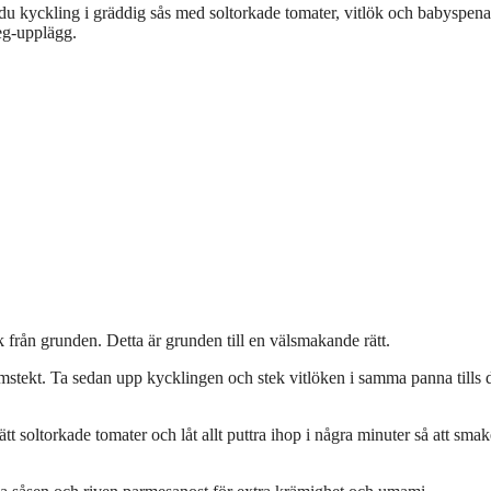
u kyckling i gräddig sås med soltorkade tomater, vitlök och babyspena
teg-upplägg.
 från grunden. Detta är grunden till en välsmakande rätt.
omstekt. Ta sedan upp kycklingen och stek vitlöken i samma panna tills 
tt soltorkade tomater och låt allt puttra ihop i några minuter så att sma