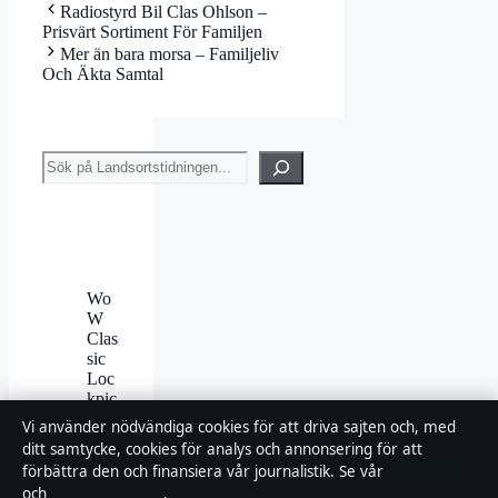
Radiostyrd Bil Clas Ohlson –
Prisvärt Sortiment För Familjen
Mer än bara morsa – Familjeliv
Och Äkta Samtal
Sök
Wo
W
Clas
sic
Loc
kpic
king
Vi använder nödvändiga cookies för att driva sajten och, med
Gui
ditt samtycke, cookies för analys och annonsering för att
de –
förbättra den och finansiera vår journalistik. Se vår
Cookiepolicy
Trän
och
Integritetspolicy
.