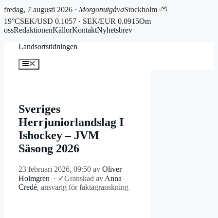
fredag, 7 augusti 2026 ·
Morgonutgåva
Stockholm ⛅
19°C
SEK/USD 0.1057 · SEK/EUR 0.0915
Om
oss
Redaktionen
Källor
Kontakt
Nyhetsbrev
Hoppa
Landsortstidningen
till
innehåll
Meny
Sveriges
Herrjuniorlandslag I
Ishockey – JVM
Säsong 2026
23 februari 2026, 09:50
av
Oliver
Holmgren
·
✓
Granskad av
Anna
Credé
, ansvarig för faktagranskning