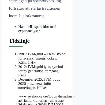
satsningen på spelarutveckling
fortsätter att stärka traditionen
inom Juniorkronorna.
Nationella sportsidor med
expertanalyser
Tidslinje
1981
: JVM-guld – En milstolpe
för svensk juniorishockey.
Källa: IIHF
2012
: JVM-guld igen, symbol
för ny generation framgång.
Källa
December 2025
: JVM-trupp
2026 presenteras inför
turneringen. Källa:
www.swehockey.se/toppnyheter/haer-
aer-juniorkronornas-jvm-trupp/
26 december 2026
: JVM 2026