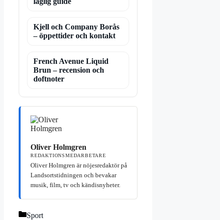
laglig guide
Kjell och Company Borås
– öppettider och kontakt
French Avenue Liquid
Brun – recension och
doftnoter
Oliver Holmgren
REDAKTIONSMEDARBETARE
Oliver Holmgren är nöjesredaktör på
Landsortstidningen och bevakar
musik, film, tv och kändisnyheter.
Kategorier
Sport