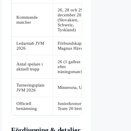
26, 28 och 29
december 2026
Kommande
(Slovakien,
matcher
Schweiz,
Tyskland)
Ledarstab JVM
Förbundskapten
2026
Magnus Hävelid
26 (1 gallras
Antal spelare i
efter
aktuell trupp
träningsmatcher)
Turneringsplats
Minnesota, USA
JVM 2026
Officiell
Juniorkronorna /
benämning
Team 20 herr
Fördjupning & detaljer