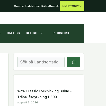
Om oss
Redaktionen
Källor
Kontakt
NYHETSBREV
T
OM OSS
BLOGG
KORSORD
Sök
WoW Classic Lockpicking Guide –
Träna låsdyrkning 1-300
augusti 6, 2026