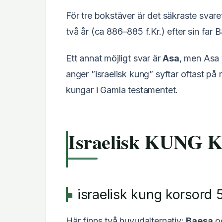
För tre bokstäver är det säkraste svar
två år (ca 886–885 f.Kr.) efter sin far 
Ett annat möjligt svar är
Asa
, men Asa 
anger ”israelisk kung” syftar oftast på 
kungar i Gamla testamentet.
Israelisk KUNG K
israelisk kung korsord 
Här finns två huvudalternativ:
Baesa
o