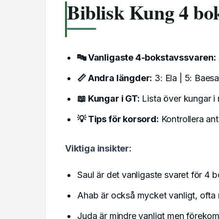
Biblisk Kung 4 bo
🔤 Vanligaste 4-bokstavssvaren:
📏 Andra längder:
3: Ela | 5: Baes
📖 Kungar i GT:
Lista över kungar i 
💡 Tips för korsord:
Kontrollera an
Viktiga insikter:
Saul är det vanligaste svaret för 4 
Ahab är också mycket vanligt, oft
Juda är mindre vanligt men förekomme