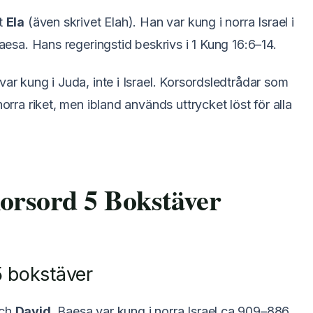
et
Ela
(även skrivet Elah). Han var kung i norra Israel i
Baesa. Hans regeringstid beskrivs i 1 Kung 16:6–14.
var kung i Juda, inte i Israel. Korsordsledtrådar som
norra riket, men ibland används uttrycket löst för alla
orsord 5 Bokstäver
5 bokstäver
ch
David
. Baesa var kung i norra Israel ca 909–886