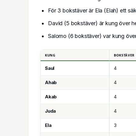
För 3 bokstäver är Ela (Elah) ett säk
David (5 bokstäver) är kung över hel
Salomo (6 bokstäver) var kung över 
KUNG
BOKSTÄVER
Saul
4
Ahab
4
Akab
4
Juda
4
Ela
3