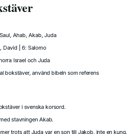
kstäver
Saul, Ahab, Akab, Juda
a, David | 6: Salomo
norra Israel och Juda
tal bokstäver, använd bibeln som referens
bokstäver i svenska korsord.
a med stavningen Akab.
r trots att Juda var en son till Jakob, inte en kung.