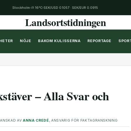
Stockholm ⛅ 16°C
SEK/USD 0.1057 · SEK/EUR 0.0915
Landsortstidningen
HETER
NÖJE
BAKOM KULISSERNA
REPORTAGE
SPOR
kstäver – Alla Svar och
ANSKAD AV
ANNA CREDÉ
, ANSVARIG FÖR FAKTAGRANSKNING