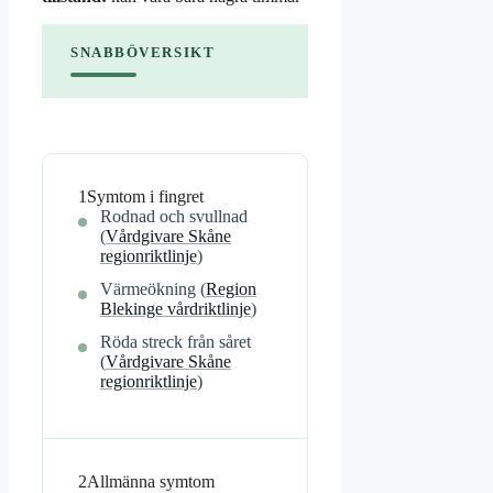
SNABBÖVERSIKT
1
Symtom i fingret
Rodnad och svullnad
(
Vårdgivare Skåne
regionriktlinje
)
Värmeökning (
Region
Blekinge vårdriktlinje
)
Röda streck från såret
(
Vårdgivare Skåne
regionriktlinje
)
2
Allmänna symtom