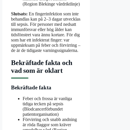
(Region Blekinge vårdriktlinje)
Slutsats:
En fingerinfektion som inte
behandlas kan på 2–3 dagar utvecklas
till sepsis. För personer med nedsatt
immunförsvar eller hög ålder kan
tidsfönstret vara ännu kortare. För dig
som har ett infekterat finger: var
uppmärksam på feber och förvirring –
de är de tidigaste varningssignalerna.
Bekräftade fakta och
vad som är oklart
Bekräftade fakta
Feber och frossa är vanliga
tidiga tecken på sepsis
(Blodcancerförbundet
patientorganisation)
Förvirring och snabb andning
är röda flaggor som kräver
omedelbar vård (Region