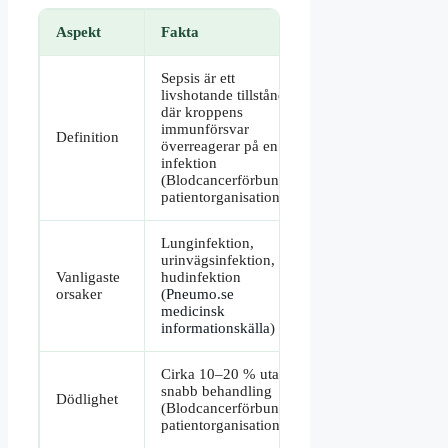
Aspekt
Fakta
Sepsis är ett
livshotande tillstånd
där kroppens
immunförsvar
Definition
överreagerar på en
infektion
(Blodcancerförbundet
patientorganisation)
Lunginfektion,
urinvägsinfektion,
Vanligaste
hudinfektion
orsaker
(
Pneumo.se
medicinsk
informationskälla
)
Cirka 10–20 % utan
snabb behandling
Dödlighet
(Blodcancerförbundet
patientorganisation)