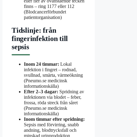
eller fler av ovanstående tecken
finns – ring 1177 eller 112
(Blodcancerförbundet
patientorganisation)
Tidslinje: från
fingerinfektion till
sepsis
Inom 24 timmar:
Lokal
infektion i fingret – rodnad,
svullnad, smärta, värmeökning
(Pneumo.se medicinsk
informationskälla)
Efter 2–3 dagar:
Spridning av
infektionen via blodet – feber,
frossa, röda streck från såret
(Pneumo.se medicinsk
informationskälla)
Inom timmar efter spridning:
Sepsis med förvirring, snabb
andning, blodtrycksfall och
minskad urinproduktion