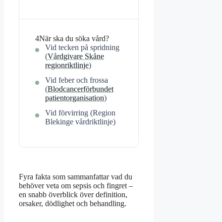
4
När ska du söka vård?
Vid tecken på spridning
(
Vårdgivare Skåne
regionriktlinje
)
Vid feber och frossa
(
Blodcancerförbundet
patientorganisation
)
Vid förvirring (Region
Blekinge vårdriktlinje)
Fyra fakta som sammanfattar vad du
behöver veta om sepsis och fingret –
en snabb överblick över definition,
orsaker, dödlighet och behandling.