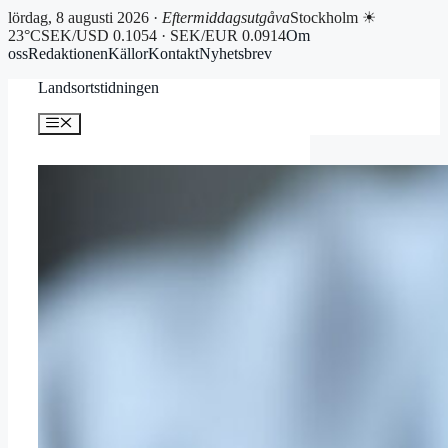
lördag, 8 augusti 2026 ·
Eftermiddagsutgåva
Stockholm ☀
23°C
SEK/USD 0.1054 · SEK/EUR 0.0914
Om
oss
Redaktionen
Källor
Kontakt
Nyhetsbrev
Hoppa
Landsortstidningen
till
innehåll
Meny