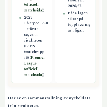
säsongen
(officiell
2026/27.
matchsida)
)
Båda lagen
2023:
siktar på
Liverpool 7–0
topplacering
– största
ar i ligan.
segern i
rivaliteten
(ESPN
(matchrappo
rt)) (
Premier
League
(officiell
matchsida)
)
Här är en sammanställning av nyckeldata
från rivaliteten.