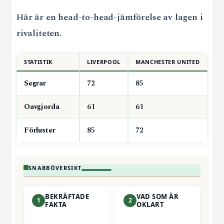
Här är en head-to-head-jämförelse av lagen i
rivaliteten.
STATISTIK
LIVERPOOL
MANCHESTER UNITED
Segrar
72
85
Oavgjorda
61
61
Förluster
85
72
SNABBÖVERSIKT
BEKRÄFTADE
VAD SOM ÄR
1
2
FAKTA
OKLART