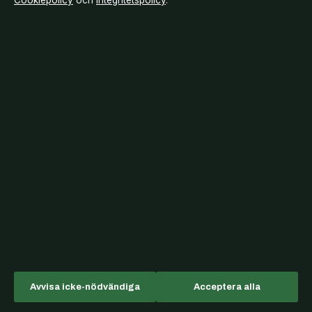
Cookiepolicy
och
Integritetspolicy
.
Annika Berg stämmer Joakim Lundell – bakgrund och
nyheter 2026
augusti 8, 2026
Jumper (film 2008) – recension, handling och
uppföljare
augusti 8, 2026
PEth-test – hur långt tillbaka det visar
augusti 7, 2026
Bakom kulisserna
Avvisa icke-nödvändiga
Acceptera alla
Branschnyheter