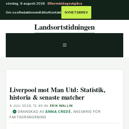
söndag, 9 augusti 2026 ·
Eftermiddagsutgåva
Om oss
Redaktionen
Källor
Kontakt
NYHETSBREV
Hoppa
Landsortstidningen
till
innehåll
MENY
Liverpool mot Man Utd: Statistik,
historia & senaste matcher
6 JULI 2026, 12:49
AV
ERIK WALLIN
·
GRANSKAD AV
ANNA CREDÉ
, ANSVARIG FÖR
✓
FAKTAGRANSKNING