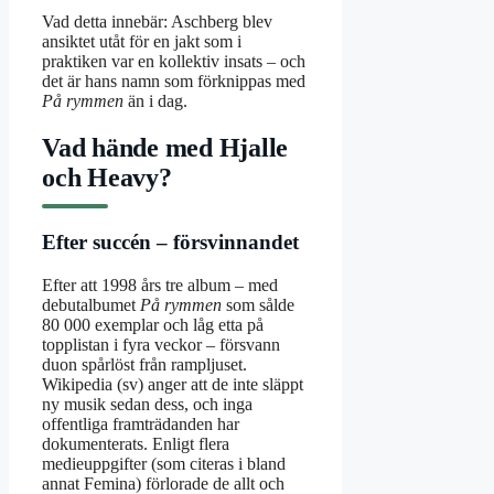
Vad detta innebär: Aschberg blev
ansiktet utåt för en jakt som i
praktiken var en kollektiv insats – och
det är hans namn som förknippas med
På rymmen
än i dag.
Vad hände med Hjalle
och Heavy?
Efter succén – försvinnandet
Efter att 1998 års tre album – med
debutalbumet
På rymmen
som sålde
80 000 exemplar och låg etta på
topplistan i fyra veckor – försvann
duon spårlöst från rampljuset.
Wikipedia (sv) anger att de inte släppt
ny musik sedan dess, och inga
offentliga framträdanden har
dokumenterats. Enligt flera
medieuppgifter (som citeras i bland
annat Femina) förlorade de allt och