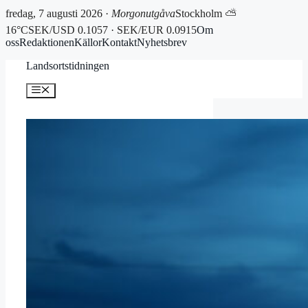
fredag, 7 augusti 2026 ·
Morgonutgåva
Stockholm ⛅
16°C
SEK/USD 0.1057 · SEK/EUR 0.0915
Om
oss
Redaktionen
Källor
Kontakt
Nyhetsbrev
Hoppa
Landsortstidningen
till
innehåll
Meny