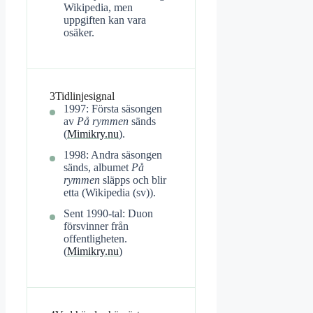
Wikipedia, men
uppgiften kan vara
osäker.
3
Tidlinjesignal
1997: Första säsongen
av
På rymmen
sänds
(
Mimikry.nu
).
1998: Andra säsongen
sänds, albumet
På
rymmen
släpps och blir
etta (Wikipedia (sv)).
Sent 1990-tal: Duon
försvinner från
offentligheten.
(
Mimikry.nu
)