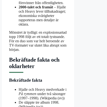
försvinner från offentligheten.
2000-talet och framåt
– Hjalle
och Heavy lever tillbakadraget;
ekonomiska svårigheter
rapporteras men detaljer är
oklara.
Mönstret är tydligt: en explosionsartad
topp 1998 följt av ett totalt tystnande.
För en duo som var helt beroende av
TV-formatet var slutet lika abrupt som
början.
Bekräftade fakta och
oklarheter
Bekräftade fakta
Hjalle och Heavy medverkade i
På rymmen
under två säsonger
(1997–1998). (Wikipedia (sv))
De släppte tre album 1998.
(Wikipedia (sv))