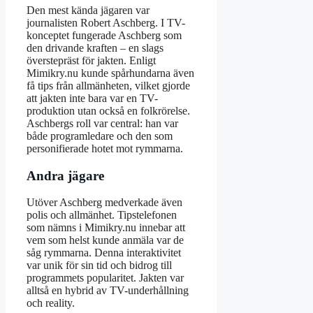
Den mest kända jägaren var
journalisten Robert Aschberg. I TV-
konceptet fungerade Aschberg som
den drivande kraften – en slags
överstepräst för jakten. Enligt
Mimikry.nu kunde spårhundarna även
få tips från allmänheten, vilket gjorde
att jakten inte bara var en TV-
produktion utan också en folkrörelse.
Aschbergs roll var central: han var
både programledare och den som
personifierade hotet mot rymmarna.
Andra jägare
Utöver Aschberg medverkade även
polis och allmänhet. Tipstelefonen
som nämns i Mimikry.nu innebar att
vem som helst kunde anmäla var de
såg rymmarna. Denna interaktivitet
var unik för sin tid och bidrog till
programmets popularitet. Jakten var
alltså en hybrid av TV-underhållning
och reality.