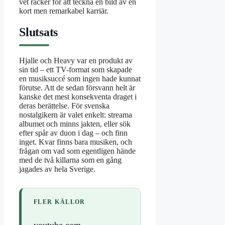
vet räcker för att teckna en bild av en
kort men remarkabel karriär.
Slutsats
Hjalle och Heavy var en produkt av
sin tid – ett TV-format som skapade
en musiksuccé som ingen hade kunnat
förutse. Att de sedan försvann helt är
kanske det mest konsekventa draget i
deras berättelse. För svenska
nostalgikern är valet enkelt: streama
albumet och minns jakten, eller sök
efter spår av duon i dag – och finn
inget. Kvar finns bara musiken, och
frågan om vad som egentligen hände
med de två killarna som en gång
jagades av hela Sverige.
FLER KÄLLOR
youtube.com
,