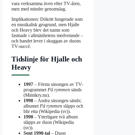
vara verksamma även efter TV-åren,
men med mindre genomslag.
Implikationen: Dökött fungerade som
en musikalisk grogrund, men Hjalle
och Heavy blev det namn som
fastnade i allmänhetens medvetande –
och bandet lever i skuggan av duons
TV-succé.
Tidslinje för Hjalle och
Heavy
1997
– Första säsongen av TV-
programmet
På rymmen
sänds
(Mimikry.nu).
1998
– Andra säsongen sänds;
albumet
På rymmen
släpps och
blir etta (Wikipedia (sv)).
1998
– Ytterligare två album
släpps av duon (Wikipedia
(sv)).
Sent 1990-tal
– Duon