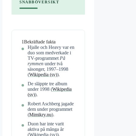
SNABBÖVERSIKT
1
Bekräftade fakta
Hjalle och Heavy var en
duo som medverkade i
TV-programmet
På
rymmen
under två
säsonger, 1997–1998
(
Wikipedia (sv)
).
De släppte tre album
under 1998 (
Wikipedia
(sv)
).
Robert Aschberg jagade
dem under programmet
(
Mimikry.nu
).
Duon har inte varit
aktiva på många år
(Wikipedia (sv)).