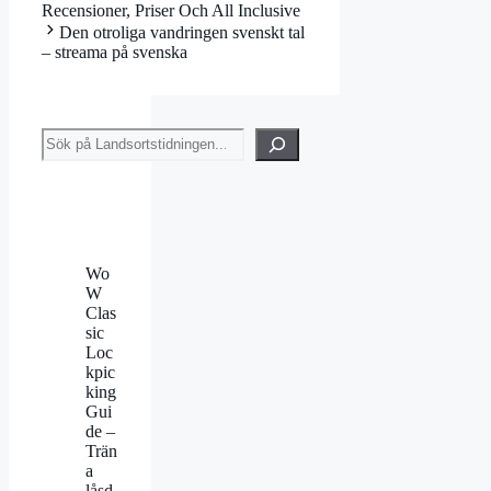
Recensioner, Priser Och All Inclusive
Den otroliga vandringen svenskt tal
– streama på svenska
Sök
Wo
W
Clas
sic
Loc
kpic
king
Gui
de –
Trän
a
låsd