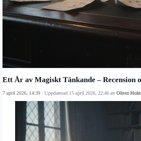
Ett År av Magiskt Tänkande – Recension 
7 april 2026, 14:39
· Uppdaterad
15 april 2026, 22:46
av
Oliver Hol