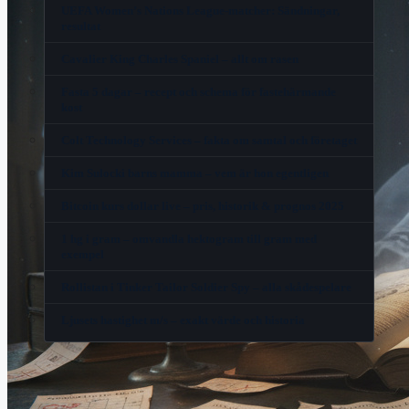
UEFA Women’s Nations League-matcher: Sändningar,
resultat
Cavalier King Charles Spaniel – allt om rasen
Fasta 5 dagar – recept och schema för fastehärmande
kost
Colt Technology Services – fakta om samtal och företaget
Kim Sulocki barns mamma – vem är hon egentligen
Bitcoin kurs dollar live – pris, historik & prognos 2025
1 hg i gram – omvandla hektogram till gram med
exempel
Rollistan i Tinker Tailor Soldier Spy – alla skådespelare
Ljusets hastighet m/s – exakt värde och historia