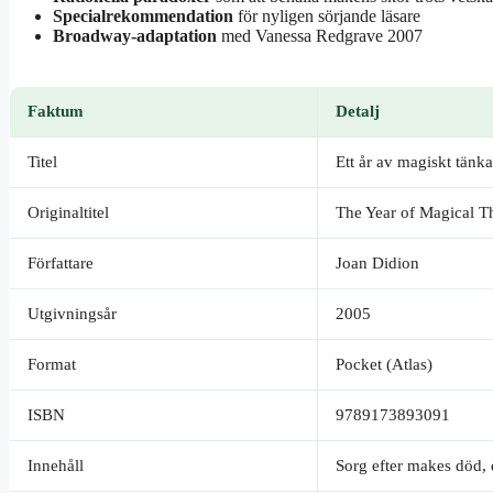
Specialrekommendation
för nyligen sörjande läsare
Broadway-adaptation
med Vanessa Redgrave 2007
Faktum
Detalj
Titel
Ett år av magiskt tänk
Originaltitel
The Year of Magical T
Författare
Joan Didion
Utgivningsår
2005
Format
Pocket (Atlas)
ISBN
9789173893091
Innehåll
Sorg efter makes död,