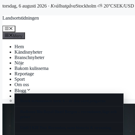
torsdag, 6 augusti 2026 ·
Kvällsutgåva
Stockholm ⛅ 20°C
SEK/USD 
Hoppa
Landsortstidningen
till
innehåll
Meny
Meny
Hem
Kändisnyheter
Branschnyheter
Nöje
Bakom kulisserna
Reportage
Sport
Om oss
Blogg
Korsord
Bosch torktumlare Serie 6 – är den värd pengarna
Radisson Blu Royal Hotel Bergen – recensioner, läge och
priser
Until I Kill You: Recension, sann historia & streaming