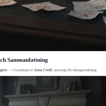
och Sammanfattning
mgren
·
✓
Granskad av
Anna Credé
, ansvarig för faktagranskning