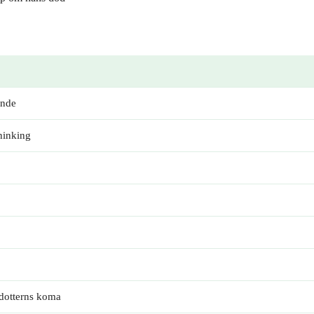
ande
hinking
 dotterns koma