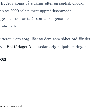
ligger i koma på sjukhus efter en septisk chock,
a en av 2000-talets mest uppmärksammade
ägger hennes första år som änka genom en
rationella.
itteratur om sorg, läst av dem som söker ord för det
 via
Bokförlaget Atlas
sedan originalpubliceringen.
ion
kap om hans död