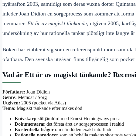
nyårsafton 2003, samtidigt som deras vuxna dotter Quintana 
inleder Joan Didion en sorgeprocess som kommer att form
memoarer.
Ett år av magiskt tänkande
, utgiven 2005, kartl
undersökning av hur rationella tankar plötsligt inte längre är 
Boken har etablerat sig som en referenspunkt inom samtida l
ofattbara. Den svenska utgåvan finns tillgänglig som pocket
Vad är Ett år av magiskt tänkande? Recens
Författare:
Joan Didion
Genre:
Memoar / Sorg
Utgiven:
2005 (pocket via Atlas)
Tema:
Magiskt tänkande efter makes död
Knivskarp stil
jämförd med Ernest Hemingways prosa
Dokumenterar
det första året av sorgeprocessen i realtid
Existentiella frågor
om när döden exakt inträffade
Rationella paradoxer
som att behålla makens skor trots vets