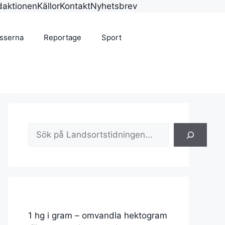
daktionen
Källor
Kontakt
Nyhetsbrev
isserna
Reportage
Sport
Sök
1 hg i gram – omvandla hektogram