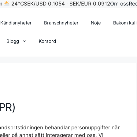
lm
24°C
SEK/USD 0.1054 · SEK/EUR 0.0912
Om oss
Re
Kändisnyheter
Branschnyheter
Nöje
Bakom kul
Blogg
Korsord
DPR)
Landsortstidningen behandlar personuppgifter när
ller på annat sätt interagerar med oss. Vi