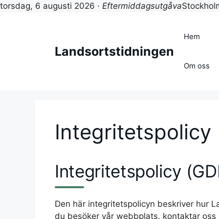
torsdag, 6 augusti 2026 ·
Eftermiddagsutgåva
Stockho
Hoppa
till
Hem
innehåll
Landsortstidningen
Om oss
Integritetspolicy
Integritetspolicy (G
Den här integritetspolicyn beskriver hur 
du besöker vår webbplats, kontaktar oss e