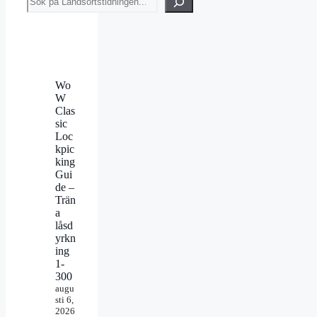
Wo
W
Clas
sic
Loc
kpic
king
Gui
de –
Trän
a
låsd
yrkn
ing
1-
300
augu
sti 6,
2026