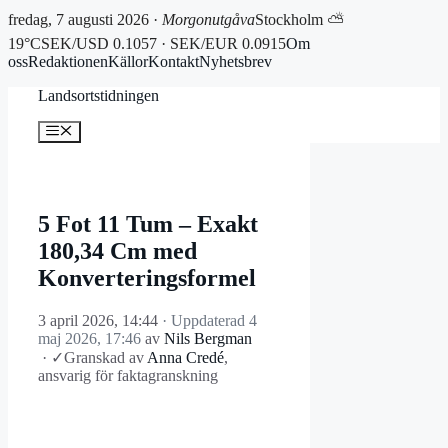
fredag, 7 augusti 2026 ·
Morgonutgåva
Stockholm ⛅
19°C
SEK/USD 0.1057 · SEK/EUR 0.0915
Om
oss
Redaktionen
Källor
Kontakt
Nyhetsbrev
Hoppa
Landsortstidningen
till
innehåll
Meny
5 Fot 11 Tum – Exakt
180,34 Cm med
Konverteringsformel
3 april 2026, 14:44
· Uppdaterad
4
maj 2026, 17:46
av
Nils Bergman
·
✓
Granskad av
Anna Credé
,
ansvarig för faktagranskning