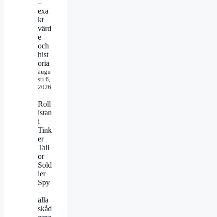
–
exa
kt
värd
e
och
hist
oria
augu
sti 6,
2026
Roll
istan
i
Tink
er
Tail
or
Sold
ier
Spy
–
alla
skåd