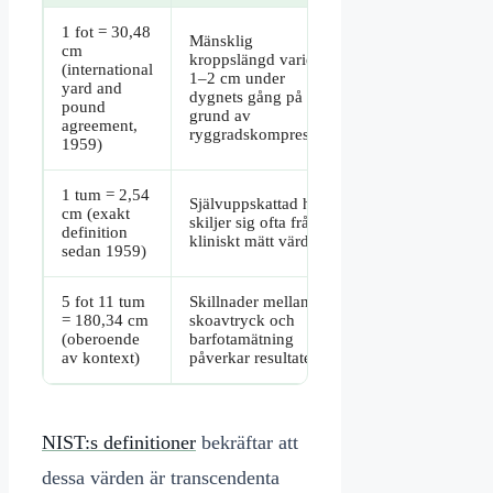
1 fot = 30,48
Mänsklig
cm
kroppslängd varierar
(international
1–2 cm under
yard and
dygnets gång på
pound
grund av
agreement,
ryggradskompression
1959)
1 tum = 2,54
Självuppskattad höjd
cm (exakt
skiljer sig ofta från
definition
kliniskt mätt värde
sedan 1959)
5 fot 11 tum
Skillnader mellan
= 180,34 cm
skoavtryck och
(oberoende
barfotamätning
av kontext)
påverkar resultatet
NIST:s definitioner
bekräftar att
dessa värden är transcendenta