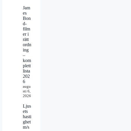
Jam
es
Bon
d-
film
er i
rätt
ordn
ing
–
kom
plett
lista
202
6
augu
sti 6,
2026
Ljus
ets
hasti
ghet
m/s