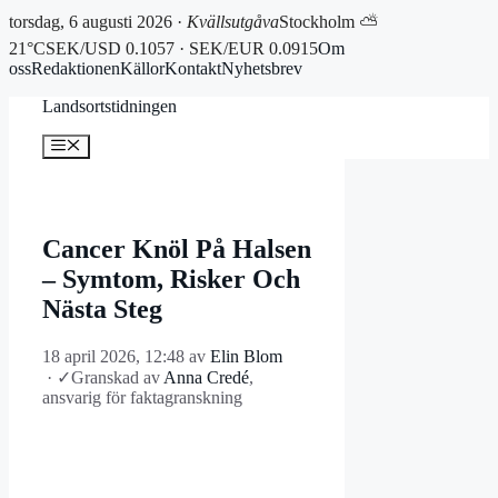
torsdag, 6 augusti 2026 ·
Kvällsutgåva
Stockholm ⛅
21°C
SEK/USD 0.1057 · SEK/EUR 0.0915
Om
oss
Redaktionen
Källor
Kontakt
Nyhetsbrev
Hoppa
Landsortstidningen
till
innehåll
Meny
Cancer Knöl På Halsen
– Symtom, Risker Och
Nästa Steg
18 april 2026, 12:48
av
Elin Blom
·
✓
Granskad av
Anna Credé
,
ansvarig för faktagranskning