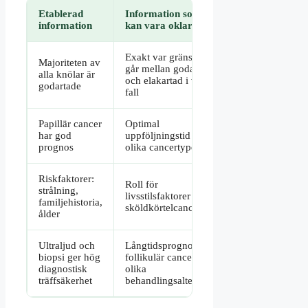
Etablerad
Information som
information
kan vara oklar
Exakt var gränsen
Majoriteten av
går mellan godartad
alla knölar är
och elakartad i vissa
godartade
fall
Papillär cancer
Optimal
har god
uppföljningstid för
prognos
olika cancertyper
Riskfaktorer:
Roll för
strålning,
livsstilsfaktorer vid
familjehistoria,
sköldkörtelcancer
ålder
Ultraljud och
Långtidsprognos för
biopsi ger hög
follikulär cancer vid
diagnostisk
olika
träffsäkerhet
behandlingsalternativ