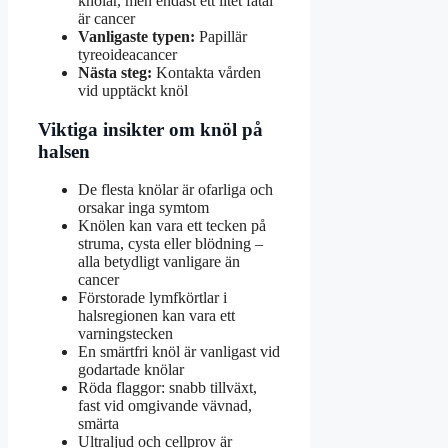
knölar, men endast ett litet fåtal
är cancer
Vanligaste typen:
Papillär
tyreoideacancer
Nästa steg:
Kontakta vården
vid upptäckt knöl
Viktiga insikter om knöl på
halsen
De flesta knölar är ofarliga och
orsakar inga symtom
Knölen kan vara ett tecken på
struma, cysta eller blödning –
alla betydligt vanligare än
cancer
Förstorade lymfkörtlar i
halsregionen kan vara ett
varningstecken
En smärtfri knöl är vanligast vid
godartade knölar
Röda flaggor: snabb tillväxt,
fast vid omgivande vävnad,
smärta
Ultraljud och cellprov är