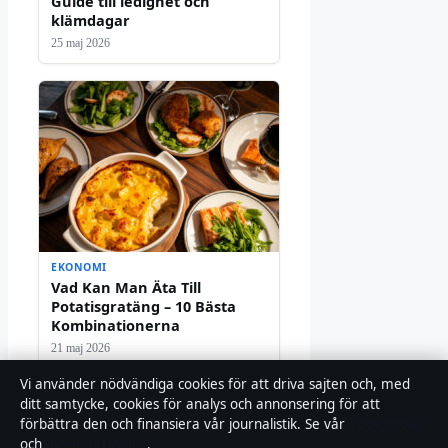
Guide till ledighet och
klämdagar
25 maj 2026
EKONOMI
Vad Kan Man Äta Till
Potatisgratäng – 10 Bästa
Kombinationerna
21 maj 2026
Vi använder nödvändiga cookies för att driva sajten och, med
ditt samtycke, cookies för analys och annonsering för att
förbättra den och finansiera vår journalistik. Se vår
Cookiepolicy
och
Integritetspolicy
.