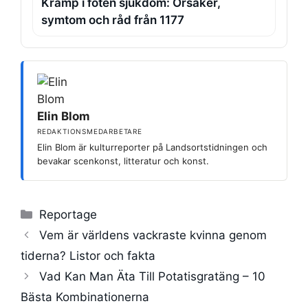
Kramp i foten sjukdom: Orsaker,
symtom och råd från 1177
Elin Blom
REDAKTIONSMEDARBETARE
Elin Blom är kulturreporter på Landsortstidningen och
bevakar scenkonst, litteratur och konst.
Kategorier
Reportage
Vem är världens vackraste kvinna genom
tiderna? Listor och fakta
Vad Kan Man Äta Till Potatisgratäng – 10
Bästa Kombinationerna