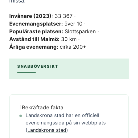
missa.
Invånare (2023):
33 367 ·
Evenemangsplatser:
över 10 ·
Populäraste platsen:
Slottsparken ·
Avstånd till Malmö:
30 km ·
Årliga evenemang:
cirka 200+
SNABBÖVERSIKT
1
Bekräftade fakta
Landskrona stad har en officiell
evenemangssida på sin webbplats
(
Landskrona stad
)