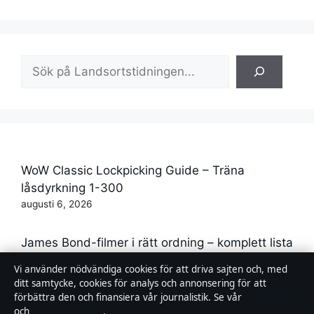
Sök
WoW Classic Lockpicking Guide – Träna
låsdyrkning 1-300
augusti 6, 2026
James Bond-filmer i rätt ordning – komplett lista
2026
Vi använder nödvändiga cookies för att driva sajten och, med
augusti 6, 2026
ditt samtycke, cookies för analys och annonsering för att
förbättra den och finansiera vår journalistik. Se vår
Cookiepolicy
och
Integritetspolicy
.