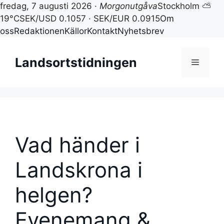
fredag, 7 augusti 2026 ·
Morgonutgåva
Stockholm ⛅
19°C
SEK/USD 0.1057 · SEK/EUR 0.0915
Om
oss
Redaktionen
Källor
Kontakt
Nyhetsbrev
Hoppa
till
Landsortstidningen
Meny
innehåll
Vad händer i
Landskrona i
helgen?
Evenemang &