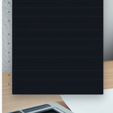
Kim Sulocki barns mamma – vem är hon egentligen
Bitcoin kurs dollar live – pris, historik & prognos 2025
1 hg i gram – omvandla hektogram till gram med
exempel
Rollistan i Tinker Tailor Soldier Spy – alla skådespelare
Ljusets hastighet m/s – exakt värde och historia
James Bond-filmer i rätt ordning – komplett lista 2026
WoW Classic Lockpicking Guide – Träna låsdyrkning 1-
300
Danderyds sjukhus lediga jobb – sök tjänster och ansök
Ralph Lauren jacka dam – äkthet, modeller och trender
2026