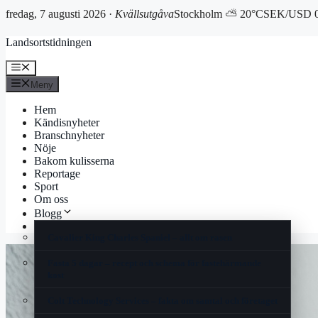
fredag, 7 augusti 2026 ·
Kvällsutgåva
Stockholm ⛅ 20°C
SEK/USD 0
Hoppa
Landsortstidningen
till
innehåll
Meny
Meny
Hem
Kändisnyheter
Branschnyheter
Nöje
Bakom kulisserna
Reportage
Sport
Om oss
Blogg
Korsord
Cavalier King Charles Spaniel – allt om rasen
Fasta 5 dagar – recept och schema för fastehärmande
kost
Colt Technology Services – fakta om samtal och företaget