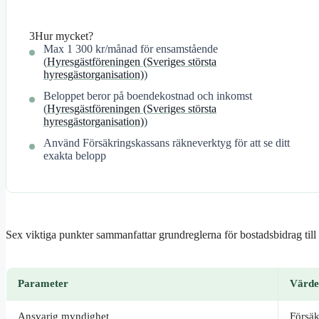
3
Hur mycket?
Max 1 300 kr/månad för ensamstående
(
Hyresgästföreningen (Sveriges största
hyresgästorganisation)
)
Beloppet beror på boendekostnad och inkomst
(
Hyresgästföreningen (Sveriges största
hyresgästorganisation)
)
Använd Försäkringskassans räkneverktyg för att se ditt
exakta belopp
Sex viktiga punkter sammanfattar grundreglerna för bostadsbidrag till 
Parameter
Värde
Ansvarig myndighet
Försäk