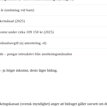
år (undantag vid barn)
 kr/månad (2025)
omst under cirka 109 150 kr (2025)
ånadsavgift (ej amortering, el)
e – pengar retroaktivt från ansökningsmånaden
 – ju högre inkomst, desto lägre bidrag.
säkringskassan (svensk myndighet) anger att bidraget gäller oavsett om d