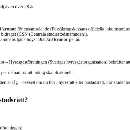
lj även över 28 år.
0 kronor
för ensamstående (Försäkringskassans officiella inkomstgräns
bidraget (
CSN (Centrala studiestödsnämnden)
).
lsammans tjäna högst
103 720 kronor
per år.
idor –
Hyresgästföreningen (Sveriges hyresgästorganisation)
bekräftar at
per månad för att bidrag ska bli aktuellt.
en är låg – oavsett om du bor i hyresrätt eller bostadsrätt. För studente
tadsrätt?
tföreningen).