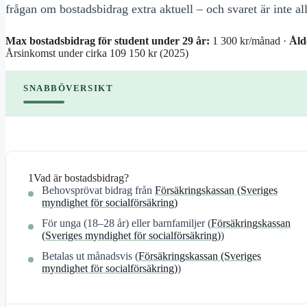
frågan om bostadsbidrag extra aktuell – och svaret är inte allt
Max bostadsbidrag för student under 29 år:
1 300 kr/månad ·
Åld
Årsinkomst under cirka 109 150 kr (2025)
SNABBÖVERSIKT
1
Vad är bostadsbidrag?
Behovsprövat bidrag från
Försäkringskassan (Sveriges
myndighet för socialförsäkring)
För unga (18–28 år) eller barnfamiljer (
Försäkringskassan
(Sveriges myndighet för socialförsäkring)
)
Betalas ut månadsvis (
Försäkringskassan (Sveriges
myndighet för socialförsäkring)
)