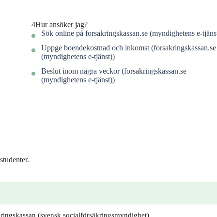
4
Hur ansöker jag?
Sök online på forsakringskassan.se (myndighetens e-tjäns
Uppge boendekostnad och inkomst (forsakringskassan.se
(myndighetens e-tjänst))
Beslut inom några veckor (forsakringskassan.se
(myndighetens e-tjänst))
studenter.
ringskassan (svensk socialförsäkringsmyndighet)