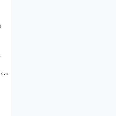
).
t
r över