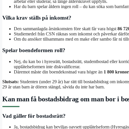
arbetar eller studerar, så länge ålderskravet uppfylls.
Har du barn spelar åldern ingen roll – du kan söka som barnfami
Vilka krav ställs på inkomst?
Den sammanlagda årsinkomsten före skatt får vara högst
86 72
Studiemedel från CSN räknas som inkomst och påverkar därför 
Om du ansöker tillsammans med en make eller sambo får ni til
Spelar boendeformen roll?
Nej, du kan bo i hyresrätt, bostadsrätt, studentbostad eller korr
upplåtelseformen inte diskvalificerar.
Däremot måste din boendekostnad vara högre än
1 800 kronor
Slutsats:
Studenten (under 29 år) har rätt till bostadsbidrag om inkomst
29 år utan barn är dörren stängd, såvida du inte har barn.
Kan man få bostadsbidrag om man bor i bos
Vad gäller för bostadsrätt?
Ja, bostadsbidrag kan beviljas oavsett upplåtelseform (Hyresgäs