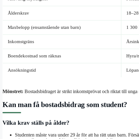
Ålderskrav
18–28 
Maxbelopp (ensamstående utan barn)
1 300
Inkomstgräns
Årsink
Boendekostnad som räknas
Hyra/m
Ansökningstid
Löpand
Mönstret:
Bostadsbidraget är strikt inkomstprövat och riktat till unga
Kan man få bostadsbidrag som student?
Vilka krav ställs på ålder?
Studenten måste vara under 29 år för att ha rätt utan barn. För