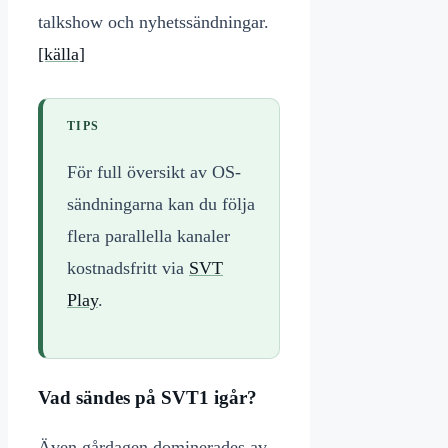
talkshow och nyhetssändningar.
[källa]
TIPS
För full översikt av OS-
sändningarna kan du följa
flera parallella kanaler
kostnadsfritt via
SVT
Play
.
Vad sändes på SVT1 igår?
Även gårdagen dominerades av