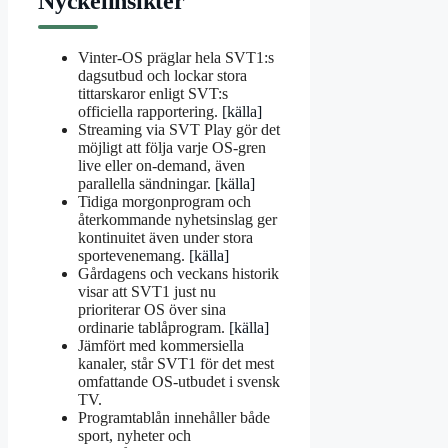
Nyckelinsikter
Vinter-OS präglar hela SVT1:s
dagsutbud och lockar stora
tittarskaror enligt SVT:s
officiella rapportering.
[källa]
Streaming via SVT Play gör det
möjligt att följa varje OS-gren
live eller on-demand, även
parallella sändningar.
[källa]
Tidiga morgonprogram och
återkommande nyhetsinslag ger
kontinuitet även under stora
sportevenemang.
[källa]
Gårdagens och veckans historik
visar att SVT1 just nu
prioriterar OS över sina
ordinarie tablåprogram.
[källa]
Jämfört med kommersiella
kanaler, står SVT1 för det mest
omfattande OS-utbudet i svensk
TV.
Programtablån innehåller både
sport, nyheter och