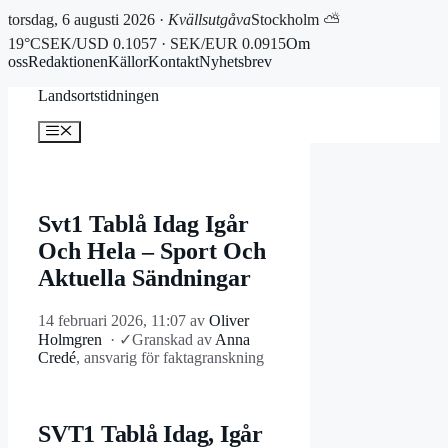
torsdag, 6 augusti 2026 ·
Kvällsutgåva
Stockholm ⛅
19°C
SEK/USD 0.1057 · SEK/EUR 0.0915
Om
oss
Redaktionen
Källor
Kontakt
Nyhetsbrev
Hoppa
Landsortstidningen
till
innehåll
Meny
Svt1 Tablå Idag Igår
Och Hela – Sport Och
Aktuella Sändningar
14 februari 2026, 11:07
av
Oliver
Holmgren
·
✓
Granskad av
Anna
Credé
, ansvarig för faktagranskning
SVT1 Tablå Idag, Igår