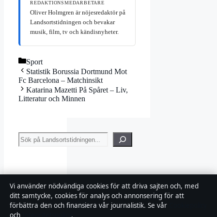
REDAKTIONSMEDARBETARE
Oliver Holmgren är nöjesredaktör på
Landsortstidningen och bevakar
musik, film, tv och kändisnyheter.
Kategorier
Sport
Statistik Borussia Dortmund Mot
Fc Barcelona – Matchinsikt
Katarina Mazetti På Spåret – Liv,
Litteratur och Minnen
Sök
Vi använder nödvändiga cookies för att driva sajten och, med
ditt samtycke, cookies för analys och annonsering för att
Jam
förbättra den och finansiera vår journalistik. Se vår
Cookiepolicy
es
Bon
och
Integritetspolicy
.