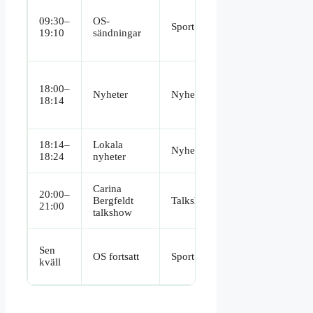
Alpint,
09:30–
OS-
längdskidor,
Sport
19:10
sändningar
curling,
ishockey m.m
Aktuella
18:00–
händelser
Nyheter
Nyheter
18:14
Sverige &
världen
18:14–
Lokala
Regionala
Nyheter
18:24
nyheter
nyhetsinslag
Carina
20:00–
Direktsänd
Bergfeldt
Talkshow
21:00
intervjushow
talkshow
Curling,
Sen
OS fortsatt
Sport
shorttrack,
kväll
extrasändnin