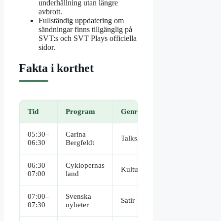
underhållning utan längre
avbrott.
Fullständig uppdatering om
sändningar finns tillgänglig på
SVT:s och SVT Plays officiella
sidor.
Fakta i korthet
Tid
Program
Genre
Kommentar
05:30–
Carina
Säsong 10,
Talkshow
06:30
Bergfeldt
avsnitt 6
06:30–
Cyklopernas
Avsnitt 4,
Kultur/humor
07:00
land
säsong 10
07:00–
Svenska
Avsnitt 4,
Satir
07:30
nyheter
säsong 17