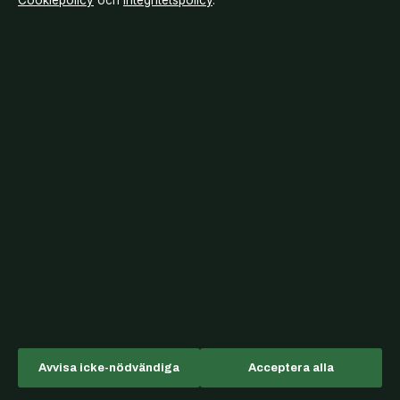
Cookiepolicy
och
Integritetspolicy
.
SPORT
Bältros vaccin pris vårdcentral – Kostnad och
jämförelse
16 jun 2026
Fler artiklar
Sår i rumpan som inte läker: Analfissur
orsaker & behandling
Korta utbildningar på distans som ger
jobb – guide 2025
Sandra Bullock och Bryan Randall:
Avvisa icke-nödvändiga
Acceptera alla
Deras kärlekshistoria och hans kamp