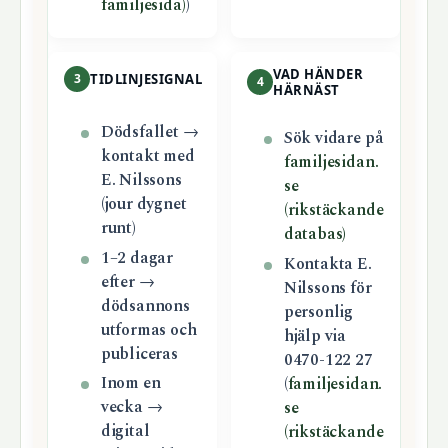
familjesida)
)
VAD HÄNDER
3
TIDLINJESIGNAL
4
HÄRNÄST
Dödsfallet →
Sök vidare på
kontakt med
familjesidan.
E. Nilssons
se
(jour dygnet
(rikstäckande
runt)
databas)
1–2 dagar
Kontakta E.
efter →
Nilssons för
dödsannons
personlig
utformas och
hjälp via
publiceras
0470-122 27
Inom en
(
familjesidan.
vecka →
se
digital
(rikstäckande