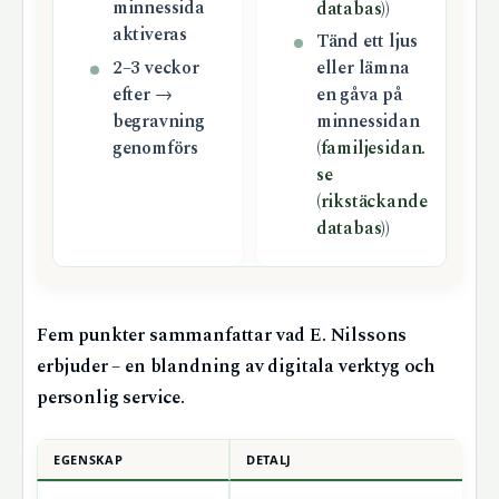
minnessida
databas)
)
aktiveras
Tänd ett ljus
2–3 veckor
eller lämna
efter →
en gåva på
begravning
minnessidan
genomförs
(
familjesidan.
se
(rikstäckande
databas)
)
Fem punkter sammanfattar vad E. Nilssons
erbjuder – en blandning av digitala verktyg och
personlig service.
EGENSKAP
DETALJ