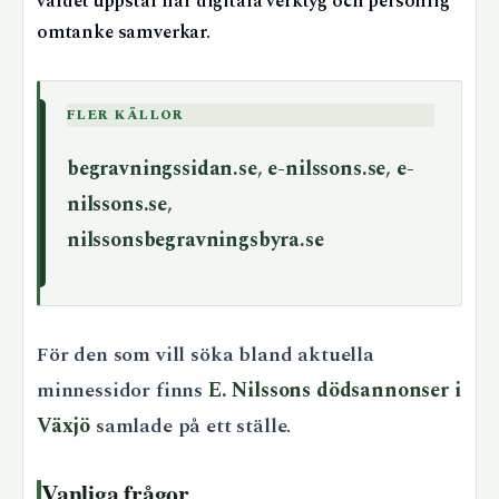
värdet uppstår när digitala verktyg och personlig
omtanke samverkar.
FLER KÄLLOR
begravningssidan.se
,
e-nilssons.se
,
e-
nilssons.se
,
nilssonsbegravningsbyra.se
För den som vill söka bland aktuella
minnessidor finns
E. Nilssons dödsannonser i
Växjö
samlade på ett ställe.
Vanliga frågor