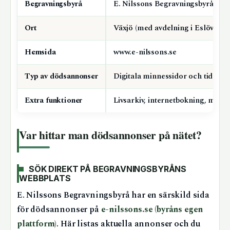
Begravningsbyrå
E. Nilssons Begravningsbyrå AB
Ort
Växjö (med avdelning i Eslöv)
Hemsida
www.e-nilssons.se
Typ av dödsannonser
Digitala minnessidor och tidnin
Extra funktioner
Livsarkiv, internetbokning, minn
Var hittar man dödsannonser på nätet?
SÖK DIREKT PÅ BEGRAVNINGSBYRÅNS
WEBBPLATS
E. Nilssons Begravningsbyrå har en särskild sida
för dödsannonser på
e-nilssons.se (byråns egen
plattform)
. Här listas aktuella annonser och du