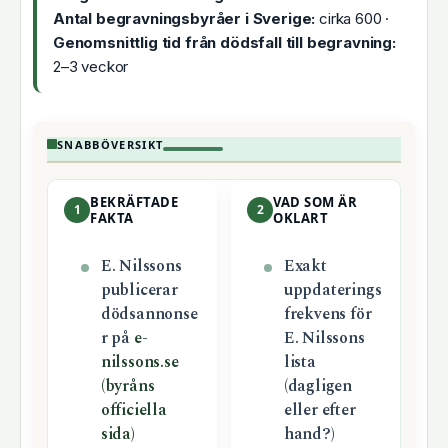
Antal begravningsbyråer i Sverige:
cirka 600 ·
Genomsnittlig tid från dödsfall till begravning:
2–3 veckor
SNABBÖVERSIKT
BEKRÄFTADE
VAD SOM ÄR
1
2
FAKTA
OKLART
E. Nilssons
Exakt
publicerar
uppdaterings
dödsannonse
frekvens för
r på
e-
E. Nilssons
nilssons.se
lista
(byråns
(dagligen
officiella
eller efter
sida)
hand?)