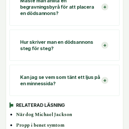
Måste man anlita en
begravningsbyrå för att placera
en dödsannons?
Hur skriver man en dödsannons
steg för steg?
Kan jag se vem som tänt ett ljus på
en minnessida?
RELATERAD LÄSNING
När dog Michael Jackson
Propp i benet symtom