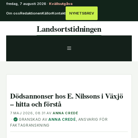
fredag, 7 augusti 2026 ·
Kvällsutgåva
Om oss
Redaktionen
Källor
Kontakt
NYHETSBREV
Hoppa
Landsortstidningen
till
innehåll
MENY
Dödsannonser hos E. Nilssons i Växjö
– hitta och förstå
7 MAJ 2026, 08:31
AV
ANNA CREDÉ
·
GRANSKAD AV
ANNA CREDÉ
, ANSVARIG FÖR
✓
FAKTAGRANSKNING