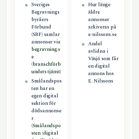
Sveriges
Hur länge
Begravnings
äldre
byråers
annonser
Förbund
arkiveras på
(SBF) samlar
e-nilssons.se
annonser via
Andel
begravning.s
avlidna i
e
Växjö som får
(branschförb
en digital
undets tjänst)
annons hos
Smålandspos
E. Nilssons
ten har en
egen digital
sektion för
dödsannonse
r
(
Smålandspo
sten (digital