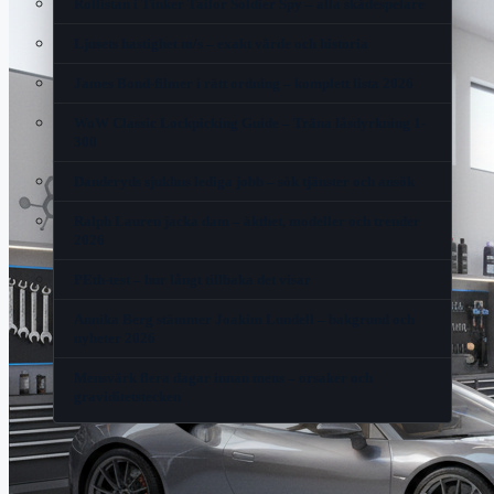
Rollistan i Tinker Tailor Soldier Spy – alla skådespelare
Ljusets hastighet m/s – exakt värde och historia
James Bond-filmer i rätt ordning – komplett lista 2026
WoW Classic Lockpicking Guide – Träna låsdyrkning 1-
300
Danderyds sjukhus lediga jobb – sök tjänster och ansök
Ralph Lauren jacka dam – äkthet, modeller och trender
2026
PEth-test – hur långt tillbaka det visar
Annika Berg stämmer Joakim Lundell – bakgrund och
nyheter 2026
Mensvärk flera dagar innan mens – orsaker och
graviditetstecken