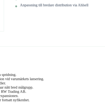
Anpassning till bredare distribution via Ahlsell
 spridning.
on vid varumärkets lansering.
ier.
har nått bred målgrupp.
lar RW Trading AB.
 expansionen.
fortsatt nyfikenhet.