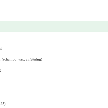
g
ar (schampo, vax, avfettning)
B
025)