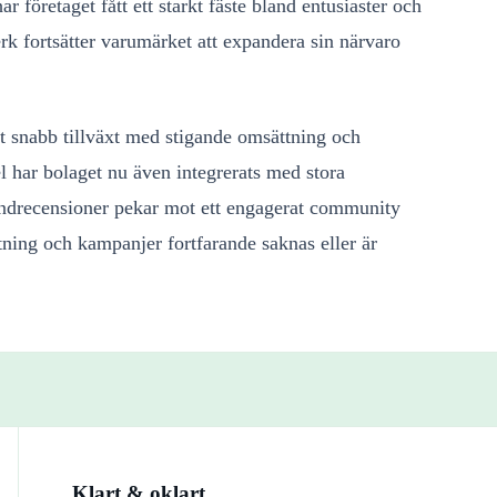
r företaget fått ett starkt fäste bland entusiaster och
rk fortsätter varumärket att expandera sin närvaro
 snabb tillväxt med stigande omsättning och
el har bolaget nu även integrerats med stora
undrecensioner pekar mot ett engagerat community
tning och kampanjer fortfarande saknas eller är
Klart & oklart