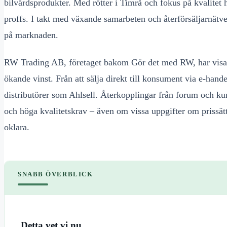
bilvårdsprodukter. Med rötter i Timrå och fokus på kvalitet ha
proffs. I takt med växande samarbeten och återförsäljarnätve
på marknaden.
RW Trading AB, företaget bakom Gör det med RW, har visat
ökande vinst. Från att sälja direkt till konsument via e-hand
distributörer som Ahlsell. Återkopplingar från forum och k
och höga kvalitetskrav – även om vissa uppgifter om prissät
oklara.
SNABB ÖVERBLICK
Detta vet vi nu