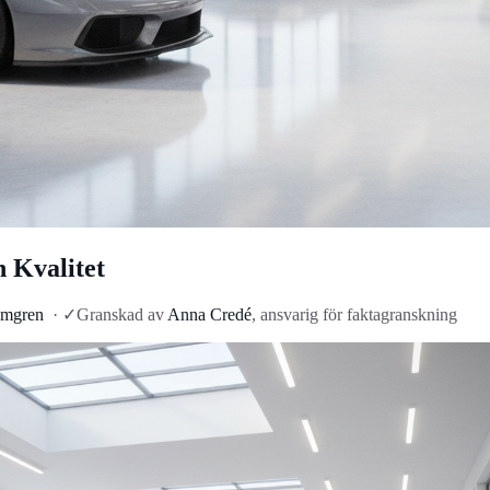
 Kvalitet
lmgren
·
✓
Granskad av
Anna Credé
, ansvarig för faktagranskning