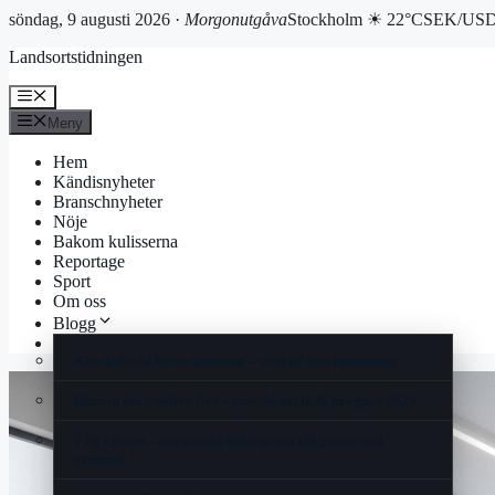
söndag, 9 augusti 2026 ·
Morgonutgåva
Stockholm ☀ 22°C
SEK/USD 
Hoppa
Landsortstidningen
till
innehåll
Meny
Meny
Hem
Kändisnyheter
Branschnyheter
Nöje
Bakom kulisserna
Reportage
Sport
Om oss
Blogg
Korsord
Kim Sulocki barns mamma – vem är hon egentligen
Bitcoin kurs dollar live – pris, historik & prognos 2025
1 hg i gram – omvandla hektogram till gram med
exempel