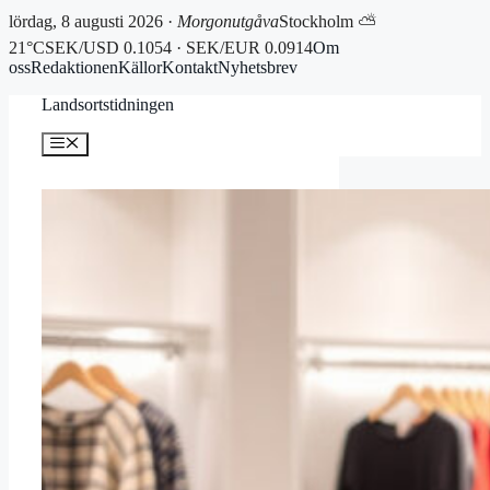
lördag, 8 augusti 2026 ·
Morgonutgåva
Stockholm ⛅
21°C
SEK/USD 0.1054 · SEK/EUR 0.0914
Om
oss
Redaktionen
Källor
Kontakt
Nyhetsbrev
Hoppa
Landsortstidningen
till
innehåll
Meny