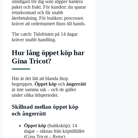
smidigast för dig som slipper hantera
paket och frakt. För kunden: du sparar
returkostnad och får snabb
återbetalning. För butiken: processen
kräver att ordernumret finns till hands.
The catch: Tidsfristen på 14 dagar
kräver snabb handling.
Hur lång öppet köp har
Gina Tricot?
Här är det lätt att blanda ihop
begreppen.
Öppet köp
och
ångerrätt
är inte samma sak – och de gäller
under olika tidsperioder.
Skillnad mellan öppet köp
och ångerrätt
Öppet köp
(butiksköp): 14
dagar – räknas från köptillfället
(Gina Tricot – Retur)