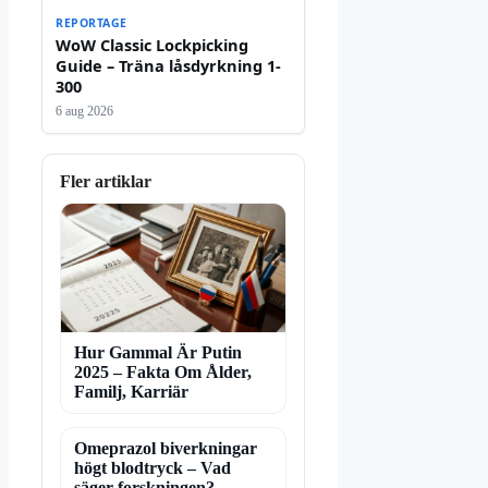
REPORTAGE
WoW Classic Lockpicking
Guide – Träna låsdyrkning 1-
300
6 aug 2026
Fler artiklar
Hur Gammal Är Putin
2025 – Fakta Om Ålder,
Familj, Karriär
Omeprazol biverkningar
högt blodtryck – Vad
säger forskningen?