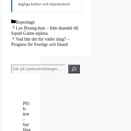
dagliga kultur- och nöjesnyheter.
Kategorier
Reportage
Lee Byung-hun – från skandal till
Squid Game-stjärna
Vad blir det för väder idag? –
Prognos för Sverige och Irland
Sök
PEt
h-
test
–
hur
lång