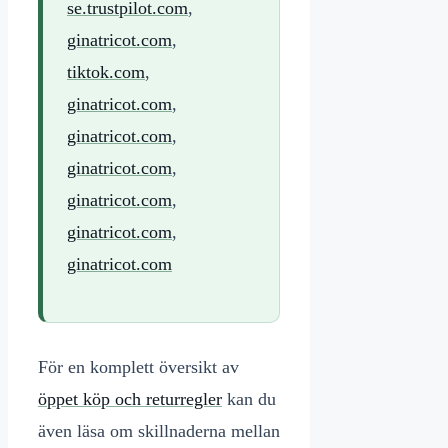
se.trustpilot.com
,
ginatricot.com
,
tiktok.com
,
ginatricot.com
,
ginatricot.com
,
ginatricot.com
,
ginatricot.com
,
ginatricot.com
,
ginatricot.com
För en komplett översikt av
öppet köp och returregler
kan du
även läsa om skillnaderna mellan