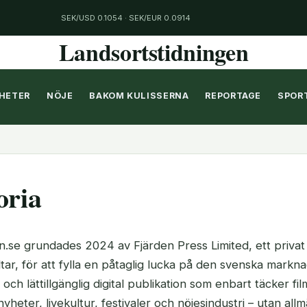
SEK/USD 0.1054 · SEK/EUR 0.0914
Landsortstidningen
HETER
NÖJE
BAKOM KULISSERNA
REPORTAGE
SPOR
oria
n.se grundades 2024 av Fjärden Press Limited, ett privat
altar, för att fylla en påtaglig lucka på den svenska markn
och lättillgänglig digital publikation som enbart täcker film
yheter, livekultur, festivaler och nöjesindustri – utan all