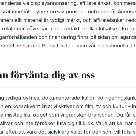
ansieras via displayannonsering, affiliatelänkar, kommersi
rat innehåll, nyhetsbrevssponsring och innehållslicensier
mersiellt material är tydligt märkt, och affiliatelänkar red
relationer påverkar aldrig redaktionella slutsatser. En ful
garförhållanden och finansiering finns på sidan om ägand
r en del av Fjärden Press Limited, men vår redaktionella int
n förvänta dig av oss
g tydliga bylines, dokumenterade källor, korrigeringslänka
h en konsekvent linje: vi skriver om film, tv och kultur – i
a misstag lika öppet som vi granskar branschen. Du får e
llvar och inte försöker lura dig till klick. Varje artikel har e
ar efter att vara det självklara valet för den som vill följa