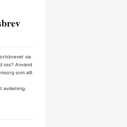
sbrev
sortsbrevet via
med oss? Använd
omsorg som allt
t avdelning.