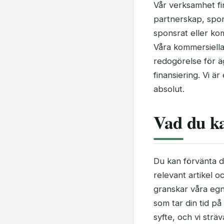
Vår verksamhet fin
partnerskap, spons
sponsrat eller kom
Våra kommersiella 
redogörelse för ä
finansiering. Vi ä
absolut.
Vad du ka
Du kan förvänta di
relevant artikel oc
granskar våra egn
som tar din tid på a
syfte, och vi sträv