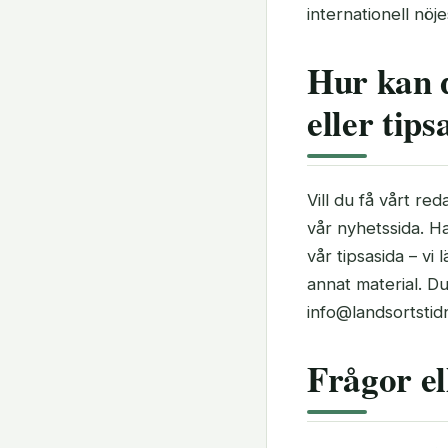
internationell nöje
Hur kan 
eller tips
Vill du få vårt re
vår nyhetssida. Ha
vår tipsasida – vi
annat material. D
info@landsortstidn
Frågor el