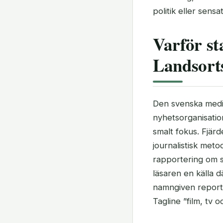
politik eller sensat
Varför st
Landsorts
Den svenska medi
nyhetsorganisation
smalt fokus. Fjär
journalistisk metod
rapportering om sv
läsaren en källa d
namngiven reporte
Tagline ”film, tv 