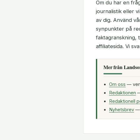
Om du har en fråga
journalistik eller
av dig. Använd vår
synpunkter på reda
faktagranskning, 
affiliatesida. Vi sv
Mer från Landsor
Om oss
— vem 
Redaktionen
—
Redaktionell p
Nyhetsbrev
— 