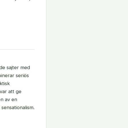
ade sajter med
inerar seriös
ktisk
var att ge
en av en
 sensationalism.