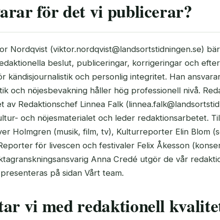
rar för det vi publicerar?
or Nordqvist (viktor.nordqvist@landsortstidningen.se) bär
redaktionella beslut, publiceringar, korrigeringar och eft
r kändisjournalistik och personlig integritet. Han ansvarar
stik och nöjesbevakning håller hög professionell nivå. Red
et av Redaktionschef Linnea Falk (linnea.falk@landsortstid
tur- och nöjesmaterialet och leder redaktionsarbetet. 
er Holmgren (musik, film, tv), Kulturreporter Elin Blom (
, Reporter för livescen och festivaler Felix Åkesson (konsert
aktagranskningsansvarig Anna Credé utgör de vår redaktio
presenteras på sidan Vårt team.
ar vi med redaktionell kvalite