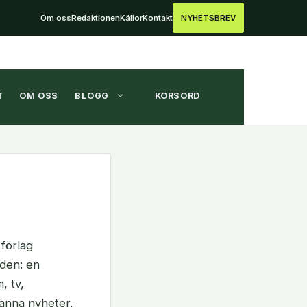
Om oss
Redaktionen
Källor
Kontakt
NYHETSBREV
T
OM OSS
BLOGG
KORSORD
 förlag
aden: en
, tv,
männa nyheter,