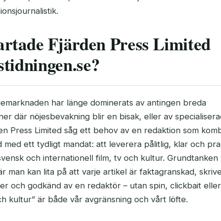
ionsjournalistik.
artade Fjärden Press Limited
tidningen.se?
emarknaden har länge dominerats av antingen breda
er där nöjesbevakning blir en bisak, eller av specialiser
den Press Limited såg ett behov av en redaktion som komb
 med ett tydligt mandat: att leverera pålitlig, klar och pra
ensk och internationell film, tv och kultur. Grundtanken 
är man kan lita på att varje artikel är faktagranskad, skriv
r och godkänd av en redaktör – utan spin, clickbait eller
och kultur” är både vår avgränsning och vårt löfte.