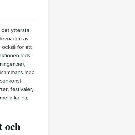
 det yttersta
erlevnaden av
 också för att
aktionen leds i
ningen.se),
Tillsammans med
scenkonst,
er, festivaler,
nella kärna.
t och