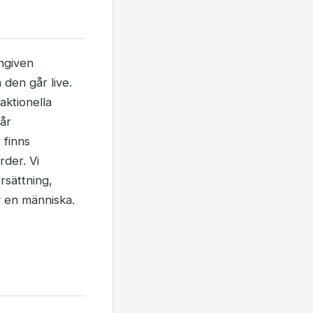
mngiven
den går live.
aktionella
vår
 finns
rder. Vi
rsättning,
v en människa.