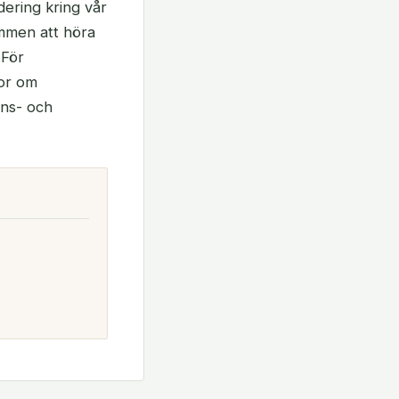
dering kring vår
ommen att höra
 För
gor om
ons- och