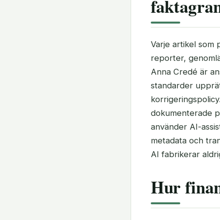
faktagra
Varje artikel som
reporter, genomlä
Anna Credé är ansv
standarder upprätt
korrigeringspolicy
dokumenterade på 
använder AI-assis
metadata och tran
AI fabrikerar aldri
Hur finan