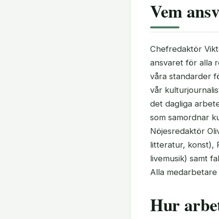
Vem ansva
Chefredaktör Vikt
ansvaret för alla 
våra standarder fö
vår kulturjournali
det dagliga arbet
som samordnar kul
Nöjesredaktör Oliv
litteratur, konst)
livemusik) samt f
Alla medarbetare 
Hur arbet