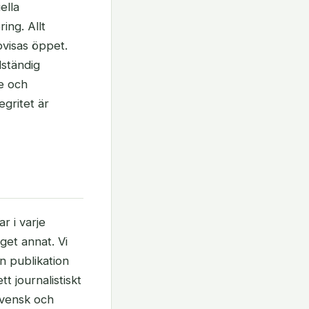
ella
ing. Allt
ovisas öppet.
lständig
e och
egritet är
r i varje
nget annat. Vi
n publikation
tt journalistiskt
 svensk och