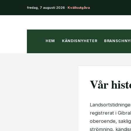
fredag, 7 augusti 2026 ·
Kvällsutgåva
Hoppa
till
innehåll
HEM
KÄNDISNYHETER
BRANSCHNY
Vår hist
Landsortstidninge
registrerat i Gibr
oberoende, saklig 
strömning, kändisn