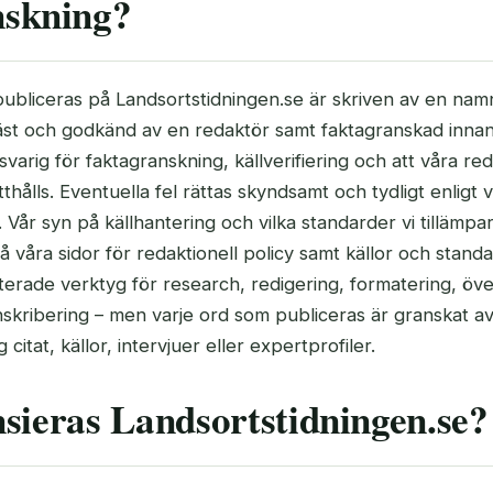
nskning?
 publiceras på Landsortstidningen.se är skriven av en na
st och godkänd av en redaktör samt faktagranskad innan 
arig för faktagranskning, källverifiering och att våra red
hålls. Eventuella fel rättas skyndsamt och tydligt enligt 
. Vår syn på källhantering och vilka standarder vi tillämpar
våra sidor för redaktionell policy samt källor och standa
terade verktyg för research, redigering, formatering, öve
skribering – men varje ord som publiceras är granskat a
g citat, källor, intervjuer eller expertprofiler.
sieras Landsortstidningen.se?