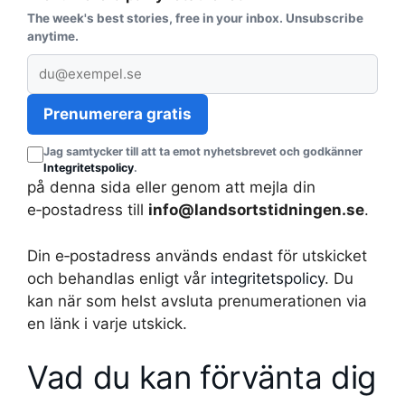
The week's best stories, free in your inbox. Unsubscribe
anytime.
E
-
p
Prenumerera gratis
o
Jag samtycker till att ta emot nyhetsbrevet och godkänner
s
Integritetspolicy
.
t
på denna sida eller genom att mejla din
a
e‑postadress till
info@landsortstidningen.se
.
d
r
Din e‑postadress används endast för utskicket
e
och behandlas enligt vår
integritetspolicy
. Du
s
kan när som helst avsluta prenumerationen via
s
en länk i varje utskick.
Vad du kan förvänta dig