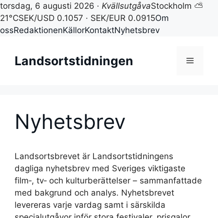
torsdag, 6 augusti 2026 ·
Kvällsutgåva
Stockholm ⛅
21°C
SEK/USD 0.1057 · SEK/EUR 0.0915
Om
oss
Redaktionen
Källor
Kontakt
Nyhetsbrev
Hoppa
till
Landsortstidningen
Meny
innehåll
Nyhetsbrev
Landsortsbrevet är Landsortstidningens
dagliga nyhetsbrev med Sveriges viktigaste
film‑, tv‑ och kulturberättelser – sammanfattade
med bakgrund och analys. Nyhetsbrevet
levereras varje vardag samt i särskilda
specialutgåvor inför stora festivaler, prisgalor