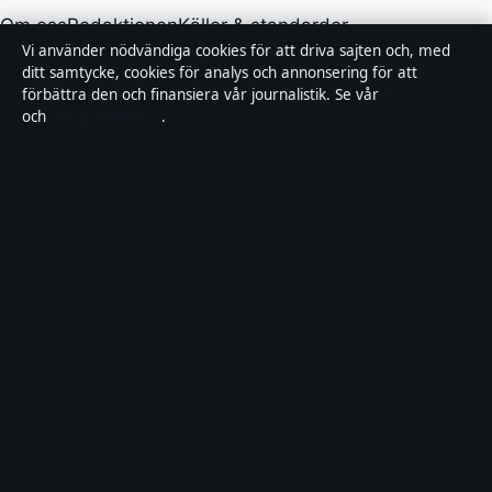
Om oss
Redaktionen
Källor & standarder
Vi använder nödvändiga cookies för att driva sajten och, med
Redaktionell policy
ditt samtycke, cookies för analys och annonsering för att
Rättelser
Ägande
Integritet
Kontakt
förbättra den och finansiera vår journalistik. Se vår
Cookiepolicy
och
Integritetspolicy
.
RSS
Allmänt:
info@landsortstidningen.se
· Fjärden Press
Limited, 3rd Floor, Maximos Plaza Tower 1, 213
Archiepiskopou Makariou III, Limassol 3030 ·
Department of Registrar of Companies: HE 426844
Innehållet är endast avsett för allmän information.
Rättelser:
corrections@landsortstidningen.se
.
© 2026 landsortstidningen.se · Fjärden Press Limited
(HE 426844) ·
WorldRSS
·