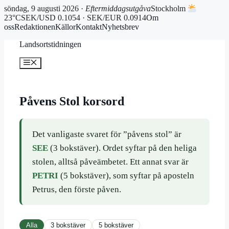
söndag, 9 augusti 2026 ·
Eftermiddagsutgåva
Stockholm
23°C
SEK/USD 0.1054 · SEK/EUR 0.0914
Om
oss
Redaktionen
Källor
Kontakt
Nyhetsbrev
Hoppa
Landsortstidningen
till
innehåll
Meny
Påvens Stol korsord
Det vanligaste svaret för ”påvens stol” är
SEE
(3 bokstäver). Ordet syftar på den heliga
stolen, alltså påveämbetet. Ett annat svar är
PETRI
(5 bokstäver), som syftar på aposteln
Petrus, den förste påven.
Alla
3 bokstäver
5 bokstäver