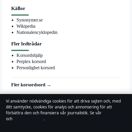
Källor
Synonymer.se
Wikipedia
Nationalencyklopedin
Fler ledtrådar
Korsordshjälp
Perplex korsord
Personlighet korsord
Fler korsordsord →
© 2026 Landsortstidningen
Vi använder nödvändiga cookies för att driva sajten och, med
ditt samtycke, cookies för analys och annonsering för att
Landsortstidningen
förbättra den och finansiera vår journalistik. Se vår
Cookiepolicy
och
Integritetspolicy
.
Film, tv och nöjesnyheter med småstadsperspektiv — från premiärer
till vardagsrummet i hela Sverige.