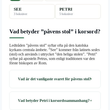
SEE
PETRI
3 bokstäver
5 bokstäver
Vad betyder ”påvens stol” i korsord?
Ledtråden ”påvens stol” syftar ofta på den katolska
kyrkans centrala ämbete. ”See” kommer från latinets
sedes
(stol) och används i uttrycket ”den heliga stolen”. ”Petri”
syftar på aposteln Petrus, som enligt traditionen var den
förste biskopen av Rom.
Vad är det vanligaste svaret för påvens stol?
Vad betyder Petri i korsordssammanhang?