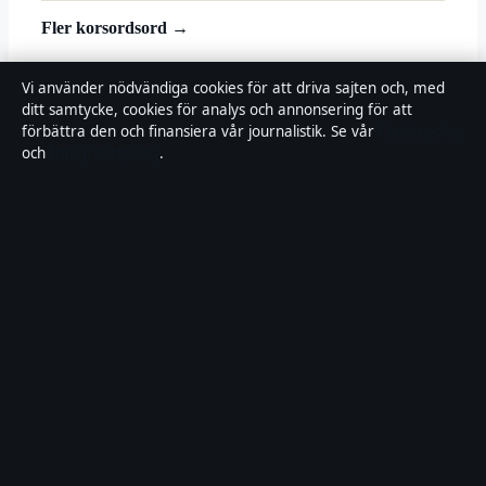
Fler korsordsord →
© 2026 Landsortstidningen
Vi använder nödvändiga cookies för att driva sajten och, med
ditt samtycke, cookies för analys och annonsering för att
Landsortstidningen
förbättra den och finansiera vår journalistik. Se vår
Cookiepolicy
och
Integritetspolicy
.
Film, tv och nöjesnyheter med småstadsperspektiv — från premiärer
till vardagsrummet i hela Sverige.
Om oss
Redaktionen
Källor & standarder
Redaktionell policy
Rättelser
Ägande
Integritet
Kontakt
RSS
Allmänt:
info@landsortstidningen.se
· Fjärden Press Limited, 3rd
Floor, Maximos Plaza Tower 1, 213 Archiepiskopou Makariou III,
Limassol 3030 · Department of Registrar of Companies: HE 426844
Innehållet är endast avsett för allmän information. Rättelser:
corrections@landsortstidningen.se
.