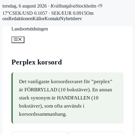
torsdag, 6 augusti 2026 ·
Kvällsutgåva
Stockholm ⛅
17°C
SEK/USD 0.1057 · SEK/EUR 0.0915
Om
oss
Redaktionen
Källor
Kontakt
Nyhetsbrev
Hoppa
Landsortstidningen
till
innehåll
Meny
Perplex korsord
Det vanligaste korsordssvaret för ”perplex”
är FÖRBRYLLAD (10 bokstäver). En annan
stark synonym är HANDFALLEN (10
bokstäver), som ofta används i
korsordssammanhang.