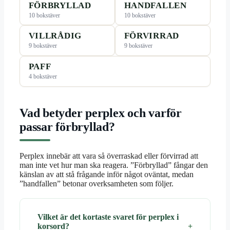
FÖRBRYLLAD
HANDFALLEN
10 bokstäver
10 bokstäver
VILLRÅDIG
FÖRVIRRAD
9 bokstäver
9 bokstäver
PAFF
4 bokstäver
Vad betyder perplex och varför
passar förbryllad?
Perplex innebär att vara så överraskad eller förvirrad att
man inte vet hur man ska reagera. ”Förbryllad” fångar den
känslan av att stå frågande inför något oväntat, medan
”handfallen” betonar overksamheten som följer.
Vilket är det kortaste svaret för perplex i
korsord?