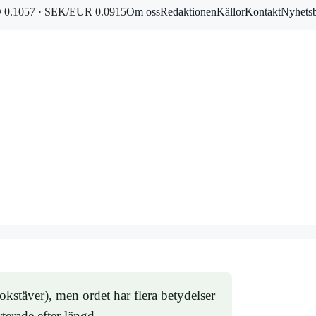
0.1057 · SEK/EUR 0.0915
Om oss
Redaktionen
Källor
Kontakt
Nyhets
okstäver), men ordet har flera betydelser
terade efter längd.