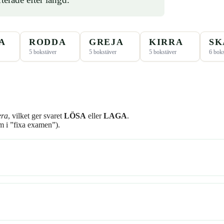
A
RODDA
GREJA
KIRRA
SK
5 bokstäver
5 bokstäver
5 bokstäver
6 boks
era
, vilket ger svaret
LÖSA
eller
LAGA
.
 i ”fixa examen”).