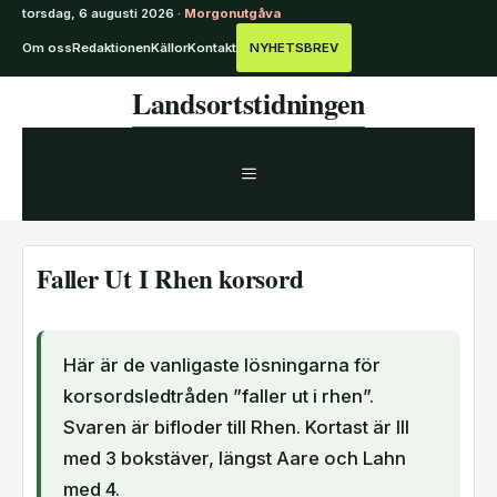
torsdag, 6 augusti 2026 ·
Morgonutgåva
Om oss
Redaktionen
Källor
Kontakt
NYHETSBREV
Hoppa
Landsortstidningen
till
innehåll
MENY
Faller Ut I Rhen korsord
Här är de vanligaste lösningarna för
korsordsledtråden ”faller ut i rhen”.
Svaren är bifloder till Rhen. Kortast är Ill
med 3 bokstäver, längst Aare och Lahn
med 4.