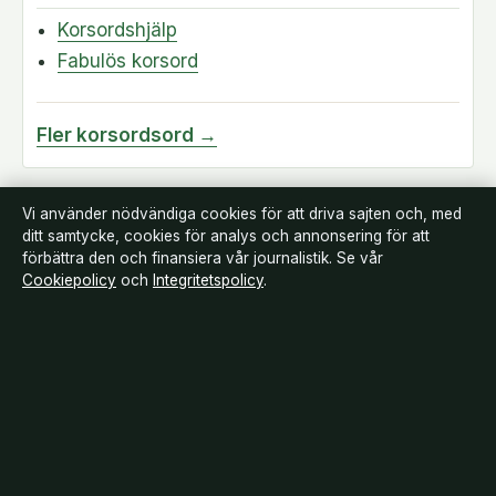
Korsordshjälp
Fabulös korsord
Fler korsordsord →
Vi använder nödvändiga cookies för att driva sajten och, med
ditt samtycke, cookies för analys och annonsering för att
förbättra den och finansiera vår journalistik. Se vår
Cookiepolicy
och
Integritetspolicy
.
Landsortstidningen
Film, tv och nöjesnyheter med småstadsperspektiv — från premiärer till
vardagsrummet i hela Sverige.
Om oss
Redaktionen
Källor & standarder
Redaktionell policy
Rättelser
Ägande
Integritet
Kontakt
RSS