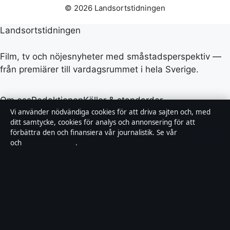
© 2026 Landsortstidningen
Landsortstidningen
Film, tv och nöjesnyheter med småstadsperspektiv —
från premiärer till vardagsrummet i hela Sverige.
Om oss
Redaktionen
Källor & standarder
Vi använder nödvändiga cookies för att driva sajten och, med
Redaktionell policy
Rättelser
Ägande
Integritet
Kontakt
ditt samtycke, cookies för analys och annonsering för att
förbättra den och finansiera vår journalistik. Se vår
Cookiepolicy
och
Integritetspolicy
.
RSS
Allmänt:
info@landsortstidningen.se
· Fjärden Press
Limited, 3rd Floor, Maximos Plaza Tower 1, 213
Archiepiskopou Makariou III, Limassol 3030 ·
Department of Registrar of Companies: HE 426844