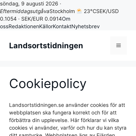
söndag, 9 augusti 2026 ·
Eftermiddagsutgåva
Stockholm
23°C
SEK/USD
0.1054 · SEK/EUR 0.0914
Om
oss
Redaktionen
Källor
Kontakt
Nyhetsbrev
Hoppa
till
Landsortstidningen
Meny
innehåll
Cookiepolicy
Landsortstidningen.se använder cookies för att
webbplatsen ska fungera korrekt och för att
förbättra din upplevelse. Här förklarar vi vilka
cookies vi använder, varför och hur du kan styra
ditt samtycke. Webbplatsen ägs av Fjärden