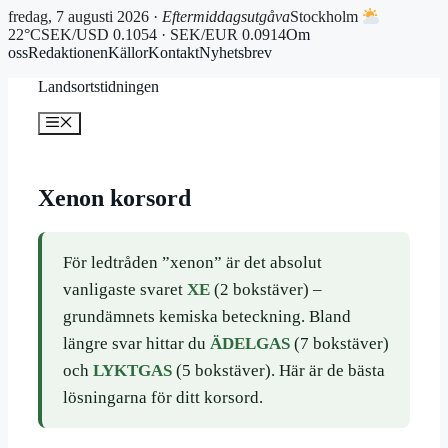
fredag, 7 augusti 2026 ·
Eftermiddagsutgåva
Stockholm
22°C
SEK/USD 0.1054 · SEK/EUR 0.0914
Om
oss
Redaktionen
Källor
Kontakt
Nyhetsbrev
Hoppa
Landsortstidningen
till
innehåll
Meny
Xenon korsord
För ledtråden ”xenon” är det absolut
vanligaste svaret
XE
(2 bokstäver) –
grundämnets kemiska beteckning. Bland
längre svar hittar du
ÄDELGAS
(7 bokstäver)
och
LYKTGAS
(5 bokstäver). Här är de bästa
lösningarna för ditt korsord.