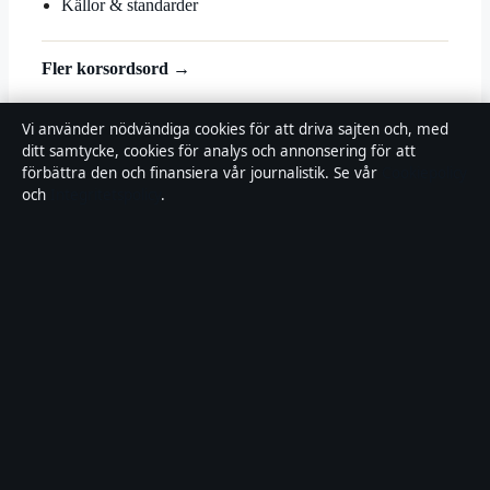
Källor & standarder
Fler korsordsord →
© 2026 Landsortstidningen
Vi använder nödvändiga cookies för att driva sajten och, med
ditt samtycke, cookies för analys och annonsering för att
Landsortstidningen
förbättra den och finansiera vår journalistik. Se vår
Cookiepolicy
och
Integritetspolicy
.
Film, tv och nöjesnyheter med småstadsperspektiv — från premiärer
till vardagsrummet i hela Sverige.
Om oss
Redaktionen
Källor & standarder
Redaktionell policy
Rättelser
Ägande
Integritet
Kontakt
RSS
Allmänt:
info@landsortstidningen.se
· Fjärden Press Limited, 3rd
Floor, Maximos Plaza Tower 1, 213 Archiepiskopou Makariou III,
Limassol 3030 · Department of Registrar of Companies: HE 426844
Innehållet är endast avsett för allmän information. Rättelser: