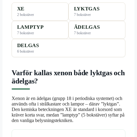
XE
LYKTGAS
2 bokstäver
7 bokstäver
LAMPTYP
ÄDELGAS
7 bokstäver
7 bokstäver
DELGAS
6 bokstäver
Varför kallas xenon både lyktgas och
ädelgas?
Xenon är en ädelgas (grupp 18 i periodiska systemet) och
används ofta i strålkastare och lampor – därav ”lyktgas”.
Den kemiska beteckningen XE är standard i korsord som
kräver korta svar, medan ”lamptyp” (5 bokstäver) syftar på
den vanliga belysningstekniken.