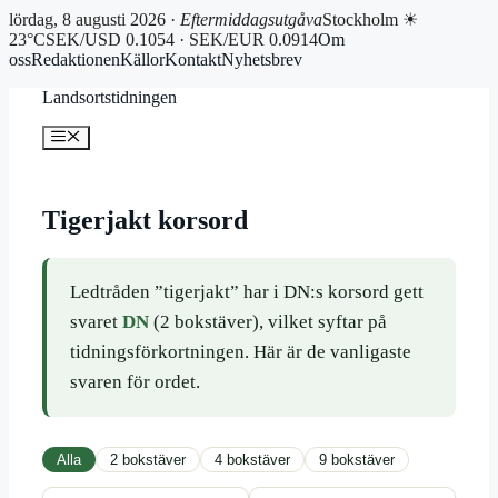
lördag, 8 augusti 2026 ·
Eftermiddagsutgåva
Stockholm ☀
23°C
SEK/USD 0.1054 · SEK/EUR 0.0914
Om
oss
Redaktionen
Källor
Kontakt
Nyhetsbrev
Hoppa
Landsortstidningen
till
innehåll
Meny
Tigerjakt korsord
Ledtråden ”tigerjakt” har i DN:s korsord gett
svaret
DN
(2 bokstäver), vilket syftar på
tidningsförkortningen. Här är de vanligaste
svaren för ordet.
Alla
2 bokstäver
4 bokstäver
9 bokstäver