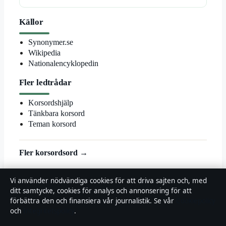
Källor
Synonymer.se
Wikipedia
Nationalencyklopedin
Fler ledtrådar
Korsordshjälp
Tänkbara korsord
Teman korsord
Fler korsordsord →
© 2026 Landsortstidningen
Vi använder nödvändiga cookies för att driva sajten och, med
ditt samtycke, cookies för analys och annonsering för att
Landsortstidningen
förbättra den och finansiera vår journalistik. Se vår
Cookiepolicy
och
Integritetspolicy
.
Film, tv och nöjesnyheter med småstadsperspektiv — från premiärer
till vardagsrummet i hela Sverige.