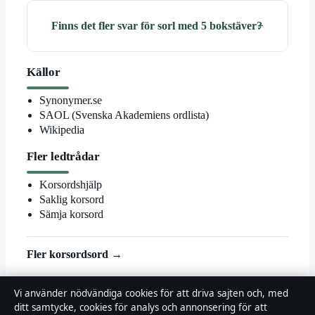
Finns det fler svar för sorl med 5 bokstäver?
Källor
Synonymer.se
SAOL (Svenska Akademiens ordlista)
Wikipedia
Fler ledtrådar
Korsordshjälp
Saklig korsord
Sämja korsord
Fler korsordsord →
© 2026 Landsortstidningen
Vi använder nödvändiga cookies för att driva sajten och, med
ditt samtycke, cookies för analys och annonsering för att
Landsortstidningen