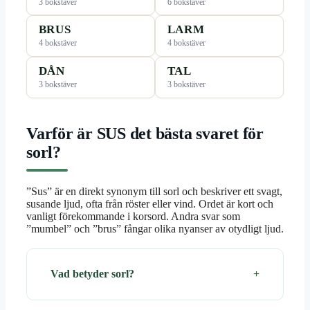
3 bokstäver
6 bokstäver
BRUS
LARM
4 bokstäver
4 bokstäver
DÅN
TAL
3 bokstäver
3 bokstäver
Varför är SUS det bästa svaret för
sorl?
”Sus” är en direkt synonym till sorl och beskriver ett svagt,
susande ljud, ofta från röster eller vind. Ordet är kort och
vanligt förekommande i korsord. Andra svar som
”mumbel” och ”brus” fångar olika nyanser av otydligt ljud.
Vad betyder sorl?