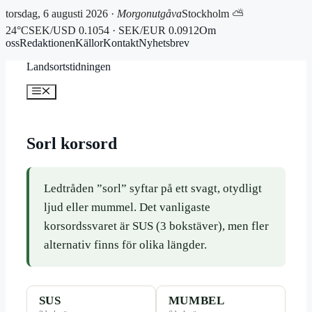
torsdag, 6 augusti 2026 ·
Morgonutgåva
Stockholm ⛅
24°C
SEK/USD 0.1054 · SEK/EUR 0.0912
Om
oss
Redaktionen
Källor
Kontakt
Nyhetsbrev
Hoppa
Landsortstidningen
till
innehåll
Meny
Sorl korsord
Ledtråden ”sorl” syftar på ett svagt, otydligt
ljud eller mummel. Det vanligaste
korsordssvaret är SUS (3 bokstäver), men fler
alternativ finns för olika längder.
SUS
MUMBEL