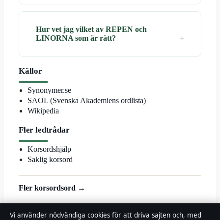
Hur vet jag vilket av REPEN och
LINORNA som är rätt?
Källor
Synonymer.se
SAOL (Svenska Akademiens ordlista)
Wikipedia
Fler ledtrådar
Korsordshjälp
Saklig korsord
Fler korsordsord →
© 2026 Landsortstidningen
Vi använder nödvändiga cookies för att driva sajten och, med