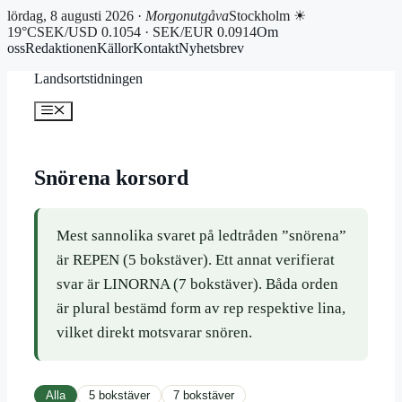
lördag, 8 augusti 2026 ·
Morgonutgåva
Stockholm ☀
19°C
SEK/USD 0.1054 · SEK/EUR 0.0914
Om
oss
Redaktionen
Källor
Kontakt
Nyhetsbrev
Hoppa
Landsortstidningen
till
innehåll
Meny
Snörena korsord
Mest sannolika svaret på ledtråden ”snörena”
är REPEN (5 bokstäver). Ett annat verifierat
svar är LINORNA (7 bokstäver). Båda orden
är plural bestämd form av rep respektive lina,
vilket direkt motsvarar snören.
Alla
5 bokstäver
7 bokstäver